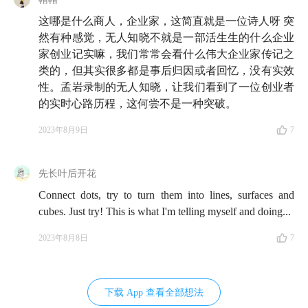
这哪是什么商人，企业家，这简直就是一位诗人呀 突
28:44
获取尽可能多的信息——
像「
无尽的探索
」里说
然有种感觉，无人知晓不就是一部活生生的什么企业
过那样，积累关于世界的知识
家创业记实嘛，我们常常会看什么伟大企业家传记之
类的，但其实很多都是事后归因或者回忆，没有实效
29:54
做方差大的事情
——比战略推演更重要的是，离
性。孟岩录制的无人知晓，让我们看到了一位创业者
开已经探索过的地方，往前走
的实时心路历程，这何尝不是一种突破。
31:54
本期精彩声波摘录，请往下滑一滑～
2023年8月9日
7
38:16
如何克服对「随机性」的恐惧？
先长叶后开花
42:05
Connect dots, try to turn them into lines, surfaces and
「
允许奇迹发生，关键是要允许并不是我们最初
cubes. Just try! This is what I'm telling myself and doing...
期待的奇迹发生
」
2023年8月8日
7
51:09
孟岩如何理解名人们纷纷辍学追梦的操作？
60:18
有知有行的过去也是未来奇迹的垫脚石：不再执
下载 App 查看全部想法
着于最后的结果，将重心放在实践和改变上