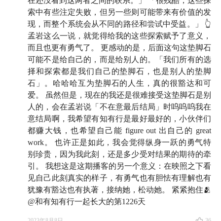
现
」给讲透了
在还没看到这两者之间的联系。」 「很残酷，这些探
索中有些注定失败，但另一些则可能带来有价值的发
04:08
OKR、KPI......为什么目标无处不在？你是否也
现，而整个系统会从不同的路径和尝试中受益。」 👆
孟岩这么一说，就觉得给我的这些探索赋予了意义，
曾质疑过它有没有存在的意义？
而且也更有勇气了。 更感动的是，后面这句这垫脚石
07:38
可能不是给自己的，而是给别人的。「我们所有的选
目标为什么有时候不管用？OpenAI 科学家的图
择和探索都是我们自己的垫脚石，也是别人的垫脚
片孵化实验，也许能给你答案
石」。哈哈哈互为垫脚石的人生，真的很豁达和可
爱。 虽然但是，现在的我还是很难接受这垫脚石是别
人的，会在孟岩说「不在意最后结局」时呜呜呜我在
意结局啊，我希望有知有行是最好最好的，小伙伴们
都赚大钱，也希望自己能 figure out 出自己的 great
work。 也许正是如此，我会觉得纵身一跃的勇气特
别珍贵，因为我此刻，还是多少受对结果的期待的牵
引。 我想这是这期播客的另一个意义：在映照之下看
见自己此刻真实的样子，有勇气也有胆怯有理解也有
犹豫有豁达也有执著，接纳她，松动她。 紧紧抱住🫂
@和有知有行一起长大的第1226天
2023年8月8日
36