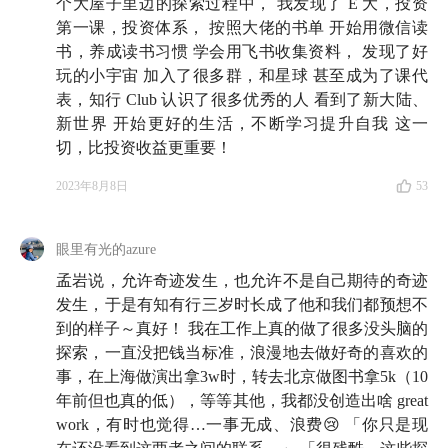
个大屋子里边的探索过程中， 我发现了 E 大，投资
来。
第一课，投资体系， 按照大佬的书单 开始用微信读
书，养成读书习惯 学会用飞书收集资料， 发现了好
转眼间，今天已经是有知有行的第三个生日了。我想借
玩的小宇宙 加入了很多群，和星球 甚至成为了课代
表，知行 Club 认识了很多优秀的人 看到了新大陆、
此契机，把背后的思考分享给你，并以此为第三季收
新世界 开始更好的生活，不断学习提升自我 这一
尾。
切，比投资收益更重要！
看到标题中的序号，细心如你，也许会有疑问：怎么突
2023年8月8日
53
然就快进到第 30 期了？因为我想为一位朋友保留第 29
期，个中缘由未来再揭晓。
眼里有光的azure
我们第四季见。
孟岩说，允许奇迹发生，也允许不是自己期待的奇迹
发生，于是有知有行三岁时长成了他和我们都预想不
到的样子～真好！ 我在工作上真的做了很多没头脑的
🗺️ 收听提示
探索，一直没把钱当标准，浪漫地去做好奇的喜欢的
事，在上海做演出拿3w时，转去北京做图书拿5k（10
01:25
孟岩的年度之书从逻辑上把「
放弃计划，多做一
年前但也真的低），等等其他，我都没创造出啥 great
些方差大的事情，保持专注和开放，我们总会有新发
work，有时也觉得…一事无成、浪费😢 「你只是现