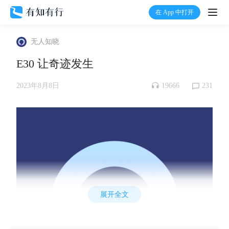
在 App 中打开
打开
无人知晓
首页
E30 让奇迹发生
有知
19666
231
2023年8月8日
有行
温度计
加入我们
展开全文