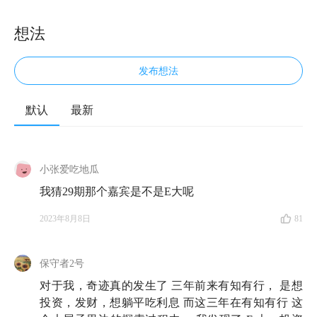
想法
发布想法
默认
最新
大家好，欢迎来到「无人知晓」，我是孟岩。好久不
见。
小张爱吃地瓜
放弃计划，去做一些感兴趣、没做过或者你认为没用的
我猜29期那个嘉宾是不是E大呢
事儿，保持专注和开放，也许你会有新的发现。
2023年8月8日
81
不管是在过往的节目，还是日常生活中，我都经常对身
边人说这句话。但我很少从逻辑的角度去分析为什么应
保守者2号
该这么做，直到今年上半年，我读到了《为什么伟大不
对于我，奇迹真的发生了 三年前来有知有行， 是想
能被计划》，这本书把这三年来，甚至更长时间内，我
投资，发财，想躺平吃利息 而这三年在有知有行 这
通过工作、阅读、见不同的人所积累的心得都串了起