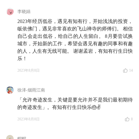
李晓娟
2023年经历低谷，遇见有知有行，开始浅浅的投资，
皈依佛门，遇见非常喜欢的飞山禅寺的师傅们。 相信
自己会走出低谷，给自己的人生留白。 8月要尝试换
城市，开始新的工作，希望会遇见有趣的同事和有趣
13:18
「
没有人能够看清楚事物之间隐藏的相似性
」可
的人，人生有无线可能。 谢谢孟岩，有知有行生日快
能是「越努力越吃力」的终极原因
乐！
2023年8月8日
14
17:20
✨
闭上眼睛、发挥想象力，我们一起来试着在脑
海中重构「创新的诞生经历了怎样的过程」
✨
徐泽-烟雨江南
23:22
为什么说「目标函数」无法保证我们朝着正确的
「允许奇迹发生，关键是要允许并不是我们最初期待
方向前进？相信当你听完，孟岩说的，对照自己的行业
的奇迹发生」。有知有行生日快乐🎂✌
经验，你也会有类似的体验
2023年8月8日
8
28:03
假如你也意识到了「那些为了成功而设置的目
标，反过来限制了我们」，下一步该做什么呢？
帽帽