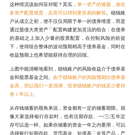
这种情况该如何应对呢？其实，
单一资产的难题，放在
多
资产配置
维度，反而可以得到更容易的解答
。稳钱账
户从成立之初，便不仅仅局限于单一的债券维度，而是
通过股债
大类资产
配置构建更加灵活的组合：在债券
的基础之上加入少量的股票配置，在控制风险的前提
下，使得组合整体的波动预期稍高于
债券基金
，同时在
收益预期上也希望能获得合理的回报。
上图中能清晰地看到，稳钱账户的风险收益介于
债券基
金
和股票基金之间。
由于稳钱账户的风险预期比
债券基
金
高，所以我们一直强调，投资稳钱账户的钱至少要持
有 1 年以上。
从存钱储蓄的视角来说，资金都有一定的储蓄期限。就
像大家选择银行存款时，也有活期存款、一/三/五年定
存可以选一样。如果你储蓄的资金一年之内要用，可以
选择银行短期存款、货币基金、短
债基
金等产品，产