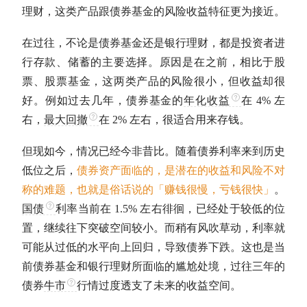
理财，这类产品跟
债券基金
的风险收益特征更为接近。
在过往，不论是
债券基金
还是银行理财，都是投资者进
行存款、储蓄的主要选择。原因是在之前，相比于股
票、股票基金，这两类产品的风险很小，但收益却很
好。例如过去几年，
债券基金
的
年化收益
在 4% 左
右，
最大回撤
在 2% 左右，很适合用来存钱。
但现如今，情况已经今非昔比。随着债券利率来到历史
低位之后，
债券资产面临的，是潜在的收益和风险不对
称的难题，也就是俗话说的「赚钱很慢，亏钱很快」
。
国债
利率当前在 1.5% 左右徘徊，已经处于较低的位
置，继续往下突破空间较小。而稍有风吹草动，利率就
可能从过低的水平向上回归，导致债券下跌。这也是当
前
债券基金
和银行理财所面临的尴尬处境，过往三年的
债券
牛市
行情过度透支了未来的收益空间。