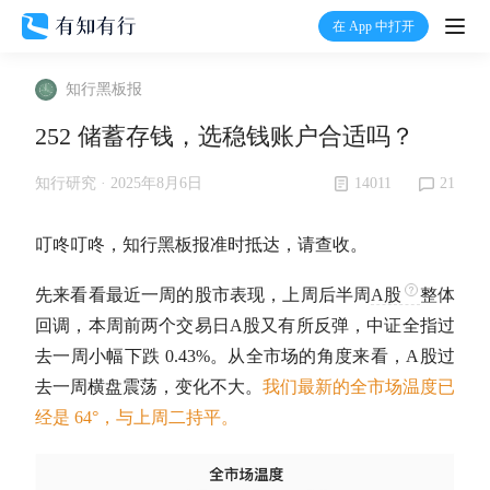
在 App 中打开
打开
知行黑板报
首页
252 储蓄存钱，选稳钱账户合适吗？
有知
14011
21
知行研究 ·
2025年8月6日
有行
叮咚叮咚，知行黑板报准时抵达，请查收。
先来看看最近一周的股市表现，上周后半周
A股
整体
温度计
回调，本周前两个交易日
A股
又有所反弹，中证全指过
去一周小幅下跌 0.43%。从全市场的角度来看，
A股
过
加入我们
去一周横盘震荡，变化不大。
我们最新的全市场温度已
经是 64°，与上周二持平。