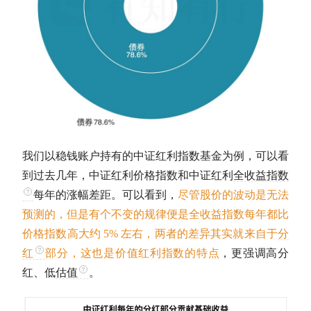
我们以稳钱账户持有的
中证红利
指数基金
为例，可以看
到过去几年，
中证红利
价格指数和
中证红利
全收益指数
每年的涨幅差距。可以看到，
尽管股价的波动是无法
预测的，但是有个不变的规律便是
全收益指数
每年都比
价格指数高大约 5% 左右，两者的差异其实就来自于
分
红
部分，这也是价值红利指数的特点
，更强调高
分
红
、低
估值
。