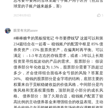
思考要不要再到雪球里建个子账户用于区分（然后雪
球里的子账户越来越多，害）
2025年8月6日
5
眼里有光的azure
#棒棒糖🍭的黑板报笔记 牛市要攒钱🐮 这篇可以和第
234篇结合在一起看～ 稳钱账户的配置中枢是 85% 债
券类资产 : 15% 股票类资产，在偏离时再平衡。可以
满足： - 1-3 年左右的存钱需求，或者 - 3年以上长期
投资里寻找低波动的产品的需求。 股票部分： 假设
债券部分年化收益为 1.5%，股票部分需要下跌超过
多少，才会使得组合面临本金亏损的风险？答案是
26%。 稳钱的股票部分是金字塔的结构，底部主要的
权重来自于贡献稳健收益的价值风格，中间部分是均
衡风格和宽基权重指数，顶部则是小部分的成长风
格。 债券部分： 除了久期合适，稳钱账户配置了较
高比例的主动债券基金来增强组合的收益表现。主动
基金的特点在于能够根据债券市场的变化调整投资策