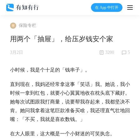
在 App 中打开
打开
保险专栏
首页
用两个「抽屉」，给压岁钱安个家
有知
3200
5
3月2日
有行
小时候，我是个十足的「钱串子」。
直到现在，我妈还经常拿这事「笑话」我。她说，我小
温度计
时候一拿到红包，就要小心翼翼地收在枕头底下藏好。
她每次试图跟我打商量，说要帮我存起来，我都坚决不
加入我们
肯。她问我拿着这笔巨款准备买啥，我还理直气壮地回
嘴：「不买，我就是喜欢数钱。」
在大人眼里，这大概是一个小财迷的可笑执念。