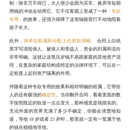
制：除非万不得已，大人很少会因为买车、换房等短期
用钱的冲动去动用它。它不仅客观上形成了一种
「专款
专用」
的效果，还强力保障了这笔钱能雷打不动地陪着
孩子长大。
此外，
保单在权属和分配上也更加清晰。
合同上白纸
黑字写清投保人、被保人和受益人，资金的归属和流向
非常明确。这就让这笔压岁钱不易跟家庭的其他资产混
同，在复杂的家庭结构或特定的法律环境下，可以在一
定程度上起到资产隔离的作用。
伴随着这种专款专用的效果和相对明确的权属，它带给
人的还有极强的
确定性
。当你翻开合同，看着里面的数
字按照既定的轨道一点点变大，那种感觉是很踏实的。
无论外面的世界充满了多少不确定，你都会清楚地知
道，等他 18 岁或者 25 岁时，那里就一定有一笔属于他
的钱在稳稳地等他。