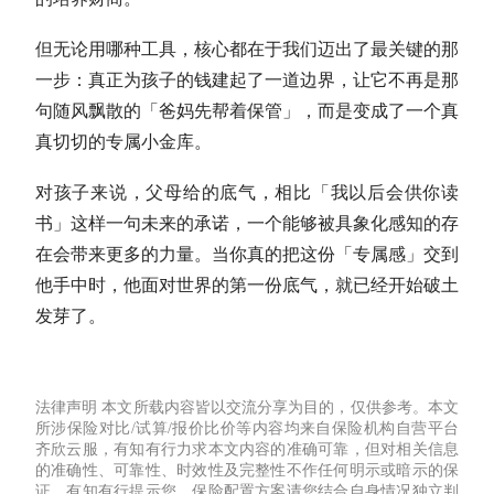
但无论用哪种工具，核心都在于我们迈出了最关键的那
一步：真正为孩子的钱建起了一道边界，让它不再是那
句随风飘散的「爸妈先帮着保管」，而是变成了一个真
真切切的专属小金库。
对孩子来说，父母给的底气，相比「我以后会供你读
书」这样一句未来的承诺，一个能够被具象化感知的存
在会带来更多的力量。当你真的把这份「专属感」交到
他手中时，他面对世界的第一份底气，就已经开始破土
发芽了。
法律声明
本文所载内容皆以交流分享为目的，仅供参考。本文
所涉保险对比/试算/报价比价等内容均来自保险机构自营平台
齐欣云服，有知有行力求本文内容的准确可靠，但对相关信息
的准确性、可靠性、时效性及完整性不作任何明示或暗示的保
证。有知有行提示您，保险配置方案请您结合自身情况独立判