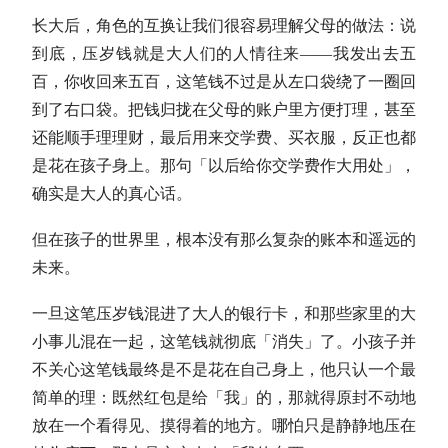
长大后，角色的互换让我们很容易理解父母的做法：说
到底，压岁钱就是大人们的人情往来——我发出去五
百，你收回来五百，这笔钱不过是从左口袋绕了一圈回
到了右口袋。把钱归拢在父母的账户里方便打理，甚至
还能顺手理理财，最后用来交学费、买衣服，反正也都
是花在孩子身上。那句「以后给你交学费作大用处」，
确实是大人的真心话。
但在孩子的世界里，根本没有那么复杂的账本和遥远的
未来。
一旦这笔压岁钱混进了大人的银行卡，和那些家里的大
小事儿混在一起，这笔钱就彻底「消失」了。小孩子并
不关心这笔钱最终是不是花在自己身上，他只认一个最
简单的理：既然红包是给「我」的，那就得原封不动地
放在一个看得见、摸得着的地方。哪怕只是静静地压在