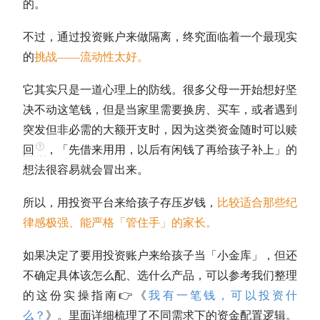
的。
不过，通过投资账户来做隔离，终究面临着一个最现实
的
挑战——流动性太好。
它其实只是一道心理上的防线。很多父母一开始想好坚
决不动这笔钱，但是当家里需要换房、买车，或者遇到
突发但非必需的大额开支时，因为这类资金随时可以
赎
回
，「先借来用用，以后有闲钱了再给孩子补上」的
想法很容易就会冒出来。
所以，用投资平台来给孩子存压岁钱，
比较适合那些纪
律感极强、能严格「管住手」的家长。
如果决定了要用投资账户来给孩子当「小金库」，但还
不确定具体该怎么配、选什么产品，可以参考我们整理
的这份实操指南👉《
我有一笔钱，可以投资什
么？
》。里面详细梳理了不同需求下的资金配置逻辑。