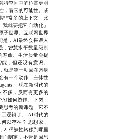
独特空间中的位置更明
多个角度同时分析，
控，看它的可能性。或
供非常多的上下文，比
，我就要把它自动化」
族资产管理者李录的
原子世界、互联网世界
能是，AI最终会摧毁人
强，智慧水平数量级别
断的方法。
的寿命、生活质量会提
智能，但还没有意识。
体」，即优先选择更简
衍，就是第一动因在肉身
，会有一个动作，主体性
ents」 现在新时代的
解释强力、弱力、电
人不多，反而有更多的
AI如何协作。 下岗，
要思考的新课题，它不
数字表示语义坐标」。
工逻辑了。 AI时代的
何以存在？ 思想家，
、弱者愈弱的社会现
2. 稀缺性转移到哪里
通吃」的结构。
惧而制定，不管是因恐