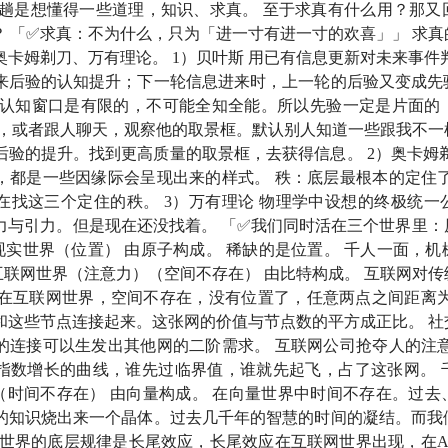
一趟是想懂得一些道理，知识、求真。 至于求真有什么用？那又
呢？ 「✅求真：不为什么，只为「进一寸有进一寸的欢喜」」 求
奥卡姆剃刀、万有理论。 1）贝叶斯 用已有信息更新对未来事件
来后验的认知提升；下一轮信息进来时，上一轮的后验又变成先
的认知窗口是有限的，不可能全知全能。所以先验一定是片面的
书，或者跟人聊天，观察他的取景框。默认别人知道一些跟我不一
后验的提升。找到更高质量的取景框，去获得信息。 2）奥卡姆
也罢——我们每个人只是在拿着自己的取景框看它
，都是一些因缘际会呈现出来的样式。 秩：底层最根本的定住了
在找这三个定住的秩。 3）万有理论 物理学中设想的终极统一
是筹码，换的是未来财富份额上升的可能性
力与引力。但是现在还没找着。 「✅我们同时活在三个世界里：
）现实世界（位置） 由原子构成。 稀缺的是位置。 千人一面，
审视下那个问题：
人来世间走这一趟，到底干嘛来的？
）互联网世界（注意力）（空间不存在） 由比特构成。 互联网对
。 在互联网世界，空间不存在，没有位置了，任意两点之间距离
么，只为「进一寸有进一寸的欢喜」
和这些节点连接起来。这张网的价值与节点数的平方成正比。 社
的连接可以生发出其他网的二阶需求。 互联网公司抢夺人的注意
三个世界里：原子世界、比特世界与向量世界
指数增长的曲线，谁先过临界值，谁就先起飞，占了这张网。 
世界（时间不存在） 由向量构成。 在向量世界中时间不存在。过
的知识烧出来一个晶体。过去几千年的智慧的时间的凝结。而我
态：AI 时代，稀缺的是心力
AI世界的底层规律是长尾效应，长尾效应在互联网世界出现，在A