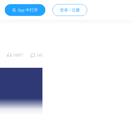
在 App 中打开
登录 / 注册
18897
148