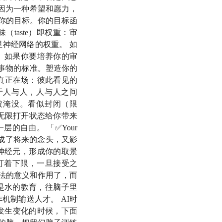
因为一种希望和愿力，
你的目标。你的目标函
taste）即权重：审
神经网络的权重。 如
 that hath not shall be
 如果你要培养你的审
事物的标准。塑造你的
真正在场：彼此看见的
于人与人，人与人之间
被淹没。看似封闭（限
he Twenty-first
无限打开状态给你带来
球化与互联网让距离成本大
的自由。 「✅Your
些因变成了将来的念头，又影
神经元，形成你的取景
盯着下限，一旦接受之
法的意义和作用了，而
，如社会规则或语言
是水的教育，往脑子里
机制输送人才。 AI时
方发生变化的时候，下面