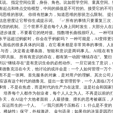
其说。 指定空间位置，身份、角色。比如哲学空间、童真空间。
将多个学科的核心模型，像格栅一样组合在脑中，遇到问题时从
只有起点和终点交给模型，中间的插值是不可控的。接受它的不可
断。
间思维的形状。 你得有想象力，知道思维的形状怎么限制。 提
信息密度让它帮你生成提示词。 「✅所有的事情只要重复三次
化、
价值投资
与中国》：喜马拉雅资本创始人、
查理·芒格
家
代偿的机制。 三个世界不是在每个人身上同时发生，大部分人在
I的进步速度，不要看它的绝对值。指数增长曲线很吓人。 一种可
水平远超过蚂蚁时，你会在乎蚂蚁吗？ 一种可能是，AI变得更
es’ theorem）
：一种概率公式，用已有信息更新对未来事件判
人面临的很多具体的问题，在它看来都是非常简单的事情。人
生与否，决定着走哪条路。智能和意识是两码事儿。AI现在有
am’s razor）
：14 世纪哲学原则，主张「如无必要，勿增实
识即共振。 所有有意识的存在，都有第一动因“继续存在”。繁
所以“继续存在”是有意识生命的必然动作。 一旦它诞生了意识
如果德鲁克活在今天，他讨论的或许会是：一个人如何管理一万个 ag
y of Everything）
：物理学中设想的终极统一公式，用来同时
而不是一张网。首先服务的对象，是对用户的理解。其次公司
个时代应该有这个时代的德鲁克。提出一套管理哲学，一个人面临1万个
事情，不是在焦虑，而是时代的生产力在这里。这是社会和国家
）：
在数学中指既有方向又有大小的量，在 AI 中常指「用一组
。 培养每个人都作为创业者，每个人人之为人。不再是以前的打
今天，在AI这个大他者面前，人最骄傲、擅长的思考被碾压，人
hew effect）：
出自《圣经·马太福音》，现代多指强者愈强
应运而生的一个人。 「✅我只抓两个压舱石：1. 什么是不变的；
誉等往往会向已经占优势的人进一步集中，AI 从而形成「赢家
变、稀缺性）保守，外核激进。 金句语录：如果你的决策是因恐