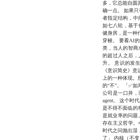
多，它总能自圆
提出的思维方法。
确一点。 如果
而非只用单一视角判
者指定结构，中
如七八轮，基于
10:28
《文明、现代
健身房，是一种
理论文集。
穿梭。 要看A
类，当人的智商
23:32
贝叶斯定理（Bay
的超过人之后，
升。 意识的发
27:26
奥卡姆剃刀（Occ
《意识简史》意
单的解释。
上的一种体现。
的“不”。 「✅
28:41
万有理论（Theor
公司是一口井，
磁力与引力。
agent。 这
是不得不面临的
31:46
向量（Vector
是就业率的问题
存在主义哲学。
34:08
马太效应（Matt
时代之问抛出湿，
象，资源、机会、声
了」 内核（不