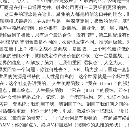
问题）、心力。 「✅组织的长尾效应」 互联网时代，公司是一张
真正「在场」：彼此看见的交流，才是人与人相遇的意义所在
型厂商是在打一口通用之井。创业公司再打一口更细但更深的井。
。 这口井的理念是在这儿，聚集的人都是相信这口井的理念，
our fate.
互联网模式很标准，在AI世界是一种深度定制，极致的信任。基
品库中商品的理解，给你推荐一款商品。 商业化：第一层，商品
教育，往脑子里灌；未来是火的教育，找那根小火柴
理解做到了极致，只有这个最适合你，没有“选”，第二匹配没有
en，不同模型的智能含量是不同的，收费也应该不同。推演到极致。未
何以自处？
握在谁手上？ 模型之战不是商战，是国战。 上个时代最骄傲
对象的智能水平，就能决定你产出价值的时候，它一定是国战。 
世界的信息，AI解放了脑力，让我们重回“湿状态”，人之为人。
早要回答一个问题：你往何处去？」 VR、脑力接口，重建一套
世界的资源是稀缺的，人性是自私的，这个世界就是一个坏世界
李继刚
，当中包含了嘉宾个人使用并公开分享出来的多个prompt
在：这个社会告诉我的。 人生奖励函数： “我在（I am）” 的
等诸多内容。
点，而非终点。 人生损失函数： “它在（It is）” 的侵蚀。
和社会惯性所格式化。 记忆，是一个闭环结构。环，知识本体结
 搭建一套系统：我刻画了我、我刻画了他、刻画了我们俩之间的
对话都在更新，和你一起思考，引发、激发你的一些想法。 读书 
（重构）
：用新的视角重新看待同一件事，从而改变对它的理解、认
论文（最前言的研究）。 「✅提示词是有形状的」 有起点有终
 AMV：你的起点A、终点V和描述M（限制你的思维的形状）
的「栅格理论」实为
格栅理论（Latticework of Mental Models）