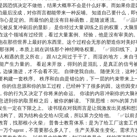
是因恐惧决定不做他，结果大概率不会是什么好事。而如果你是
要加给他，叫他有余；没有的，连他所有的也要夺过来。
怕最后没成，对你而言都能带来一种反哺。 知道自己要什么，即
你心是定的。而最怕的是没有目标函数，是随波逐流。 「✅品味（
元被反复冲刷后的显影」 是你经过大量训练之后的权重，大脑里
 that hath shall be given, and he shall have abundance: but from him
在这个领域有过经营，看过大量案例、经验，他是没有审美的。
hat which he hath.
泡在那些世界上最好的东西里。这个过程会无形的塑造你对美好
的那张网，本质上就在训练那个神经网络权重。 「✅回归线下、
tcalfe’s law）
：网络节点越多，网络整体价值增长越快。
人相遇的意义所在」 跟AI之间过于干了。而湿的地方，来自
能产生力量的。 看起来开放，得到的是混乱，是真正的信号
十一世纪简史》（The World Is Flat: A Brief History of t
，边缘激进，才不会看不完。 自律使我自由。 随便关注，这种
里德曼（Thomas L. Friedman） 2005 年的著作，认为全
要构建一套秩序。 秩序和自由是错位的，下一层的约束带来上一层
our fate.」 你的信息源和你的加工过程，已经种下了很多的因。这
，你的行为又决定了你将来的命运。 你读的内容冲刷你的大脑
词：
点击链接获取
息进到你的取景框之后，被你的解读。 下限思维：80%的算力
发生一定在下限之上。 读书现在对我而言是让我激发出灵感和想
g Other）
：拉康精神分析概念，指个体之外的权威性象征秩序
结构了。因为结构会交给AI完成，所以算力交给他。 「✅以前
教育，找那根小火柴」 普鲁士教育体系：是为了给工厂这套工作
一万个agent，不需要那么多人了。 生产关系发生变化、需求