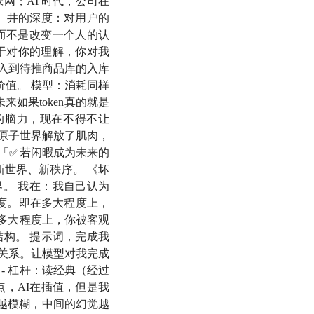
网；AI 时代，公司在
 井的深度：对用户的
而不是改变一个人的认
于对你的理解，你对我
入到待推商品库的入库
价值。 模型：消耗同样
来如果token真的就是
的脑力，现在不得不让
原子世界解放了肌肉，
 「✅若闲暇成为未来的
新世界、新秩序。 《坏
。 我在：我自己认为
、近期在读的论文以及
强度。即在多大程度上，
即在多大程度上，你被客观
构。 提示词，完成我
关系。让模型对我完成
- 杠杆：读经典（经过
知或感受。
点，AI在插值，但是我
，越模糊，中间的幻觉越
：投资大师
查理·芒格