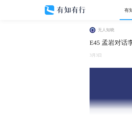
有
无人知晓
E45 孟岩对
3月3日