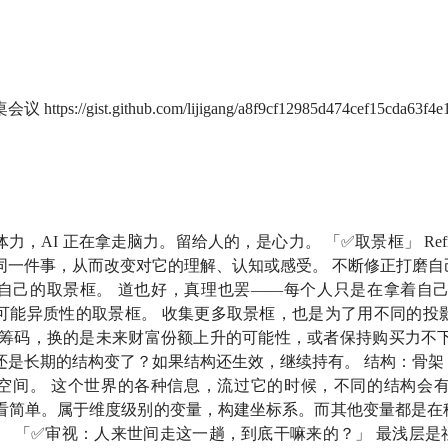
来到「无人知晓」，我是孟岩。
s://gist.github.com/lijigang/a8f9cf12985d474cef15cda63f4e
刚聊了三个多小时。
判断：工业革命拿走了体力，AI 正在拿走脑力。
留给人的，是
是你想要什么。不是你能想出什么，而是你能感受到什么。
力，AI 正在拿走脑力。留给人的，是心力。 「✅取景框」 Refr
同一件事，从而改变对它的理解、认知或感受。 不断修正打磨自
代的阅读、表达和教育，聊了信息输入如何塑造一个人的命运。
自己的取景框。 道也好，真理也罢——每个人只是在拿着自己
可能异质性的取景框。 收集更多取景框，也是为了用不同的投影
心灵，我从心灵出发走向结构，但所有话题，最终都指向同一个
是筹码，换的是未来财富份额上升的可能性，或者保持购买力不下
还是长期的结构变了？如果结构还生效，继续持有。 结构：骨架
空间。 这个世界的各种信息，流过它的时候，不同的结构会有
看简单。属于维度级别的变量，构建坐标系。而其他变量都是在
。 「✅审视：人来世间走这一趟，到底干嘛来的？」 最浅层是