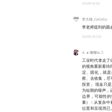
2026年3月4日
李大锤_GoGoGo
♾️ 大家好，欢迎
李老师提到的圆桌会议 http
这期节目，我和李继
2026年3月12日
他有一个我很喜欢的
A. ๑ 嘟嘟℡ 
不是你知道什么，而
工业时代拿走了体
的视角重新看待
我们聊了 AI 时
淀、固化，就是
察、去收集，尽
他从理性的尽头走向
投资」 现金只
为短期的噪声，
人何以自处？
边界，可能性的
量）：从复杂中
位置和呈现而已
💬 本期嘉宾