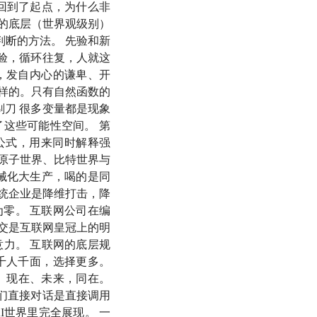
回到了起点，为什么非
真的底层（世界观级别）
判断的方法。 先验和新
验，循环往复，人就这
，发自内心的谦卑、开
样的。只有自然函数的
剃刀 很多变量都是现象
这些可能性空间。 第
公式，用来同时解释强
原子世界、比特世界与
机械化大生产，喝的是同
传统企业是降维打击，降
为零。 互联网公司在编
交是互联网皇冠上的明
力。 互联网的底层规
千人千面，选择更多。
去、现在、未来，同在。
们直接对话是直接调用
I世界里完全展现。 一