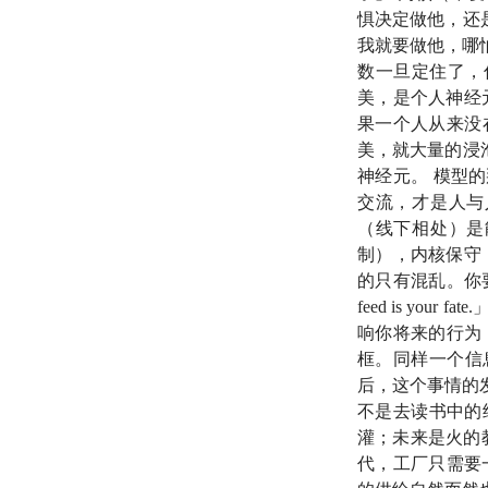
惧决定做他，还
因为凡有的，还
我就要做他，哪
数一旦定住了，
美，是个人神经
For unto every one
果一个人从来没
taken away even t
美，就大量的浸
神经元。 模型
34:23
梅特卡夫定律（Me
交流，才是人与
（线下相处）是
40:55
《世界是平的：一部二
制），内核保守
Century）
：托马斯·弗
的只有混乱。你
幅下降。
feed is y
响你将来的行为
43:53
圆桌讨论提示
框。同样一个信
后，这个事情的
47:28
大他者（The Bi
不是去读书中的
结构。
灌；未来是火的
代，工厂只需要
47:36