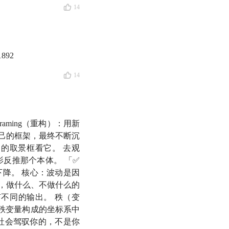
14
1892
14
心力。
aming（重构）：用新
己的框架，最终不断沉
的取景框看它。 去观
反推那个本体。 「✅
问题：
降。 核心：波动是因
，做什么、不做什么的
不同的输出。 秩（变
秩变量构成的坐标系中
社会驾驭你的，不是你