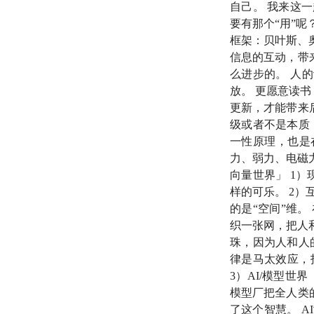
自己。 我来这
要有那个“用”
李继刚
框架：贝叶斯、
信息的互动，带
么进步的。 人
🪡 时间戳
放。 更愿意读
更新，才能带来
04:15
道也好，真理
级或者不是本质
一性原理，也是
07:46
投资：现金只
力、弱力、电磁
向量世界」 1
19:56
我隔一阵子就
样的可乐。 2
22:13
的是“空间”维
求真：不为什
织一张网，把人
31:12
珠，因为人和人
我们同时活在
律是马太效应，
46:45
3）AI/模型
表达，即存在
模型厂把全人类
57:40
干状态与湿状
了这个智慧。 