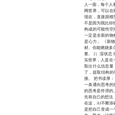
人一面，每个人
68:37
人机协作的两
网世界，可以在
现在，直接跟模
76:44
人类孟岩的反身
不是因为我比你
构成的可能性空
80:08
组织的长尾效
一定是全新的物
是心力」 《新
96:00
若闲暇成为未
材。你能燃烧多
要。 2）湿状态
118:03
提示词是有
实世界，人是在
取出什么信息量
129:19
所有的事情
了，提取结构的
接。 把书读厚
146:52
如果德鲁克活
一条通向思考的
的思考是停滞的。
162:41
我只抓两个压
先有自己的想法
在这，AI不断添
169:27
品味（tas
是把自己变成一个