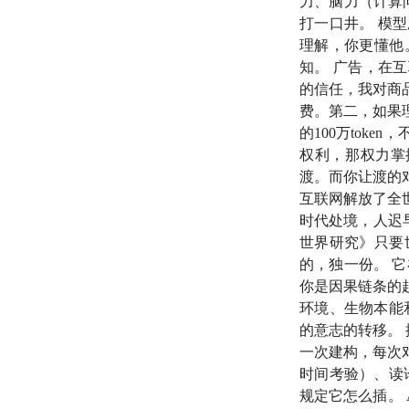
力、脑力（计算
172:27
回归线下、
打一口井。 模
理解，你更懂他
183:08
Your feed is y
知。 广告，在
的信任，我对商
190:09
以前是水的
费。第二，如果
的100万tok
201:50
终点：人，
权利，那权力掌
渡。而你让渡的
互联网解放了全
☁️ 猜你想搜
时代处境，人迟
世界研究》只要
嘉宾个人公众号：
的，独一份。 它
他与AI共创的实践
你是因果链条的起
环境、生物本能
以下按时间顺序排列
的意志的转移。
一次建构，每次
03:41
Reframing
时间考验）、读
规定它怎么插。
06:29
此处孟岩提及