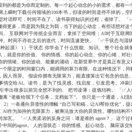
看到的都是为你而定制的。每一个起心动念的小的需求，都有一个
条路：一条通向异质性的增幅，一条通向思考的撤离
网上瞬时下载任何领域的100本书，但读的时间是停不掉的，空
型对话即可，时间不在了。读书获得知识的过程，省掉了。 「✅
之问：谁是谁的 agent？
懂得更多，而是因为我之为我，当下的起心动念，有些话想对这个
间。 互联网对于传统企业而言，拿掉了空间维；AI对于互联网
应：互联网时代，公司是一张网；AI 时代，公司在打一口井
种。时间不存在之后的迭代，时间流速更快。 「✅干状态与湿状
物种起源》 1）干状态 你学会了什么技能、知识。 整个社会
来的时代处境，人迟早要回答一个问题：你往何处去？
久，就是你的价值。 你的情感、你的起心动念、你的心绪，对社
 你的情绪、你的波动、能量的涌动，在新世界中才是真正有意义和
形状的
一个限定的时间窗口内，能调用的算力有限。在这种情况下，同
，因人而异。 假设你拥有无限算力，能直接算出它包含的信息、
只要重复三次，我就要把它自动化
事情交给AI。读书，是为了找灵感、找启发，引发思考。冲刷
：引申出很多以前完全想不到的。 把书读薄：提炼结构。 「✅人
在今天，他讨论的或许会是：一个人如何管理一万个 agents
撤离 “老板给我下个任务，文档如下”。 你只是一个通道，AI
 2）一条通向异质性的增幅 “自己写初稿，让AI帮你优化”，
舱石：1. 什么是不变的；2. 稀缺性转移到哪里了
，AI作为加持的无限算力，被乘法放大你的异质性。哪怕结构不
砖加瓦。 「✅人类孟岩的反身之问：谁是谁的 agent？」 这个
te）即权重：审美，是个人神经元被反复冲刷后的显影
中间的agent。 人的湿状态：你的情感、起心动念。 脑应该交