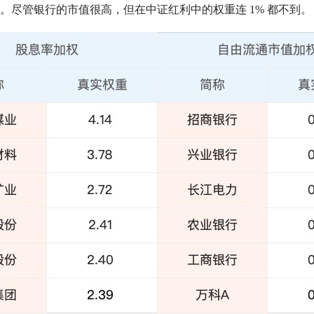
。尽管银行的
市值
很高，但在
中证红利
中的权重连 1% 都不到。