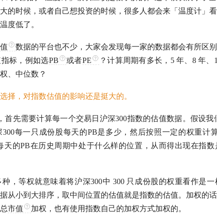
大的时候，或者自己想投资的时候，很多人都会来「温度计」看
温度低了。
值
数据的平台也不少，大家会发现每一家的数据都会有所区别
值
指标，例如选
PB
或者
PE
？计算周期有多长，5 年、8 年、
权、中位数？
选择，对指数
估值
的影响还是挺大的。
，首先需要计算每一个交易日
沪深300
指数的
估值
数据。假设我
300
每一只成份股每天的
PB
是多少，然后按照一定的权重计
每天的
PB
在历史周期中处于什么样的位置，从而得出现在指数
多种，等权就意味着将
沪深300
中 300 只成份股的权重看作是
据从小到大排序，取中间位置的
估值
就是指数的
估值
。加权的话
总
市值
加权，也有使用指数自己的加权方式加权的。