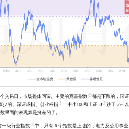
4 个交易日，市场整体回调。主要的
宽基指数
都是下跌的，
国证2
还算少的。深证成指、
创业板指
、中小100和
上证50
跌了 2% 
指数
里面的表现算是挺差的了。
信一级
行业指数
中，只有 6 个指数是上涨的，电力及公用事