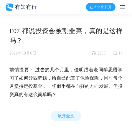
在 App 中打开
打开
E07 都说投资会被割韭菜，真的是这样
首页
吗？
有知
2255
19
2021年10月6日
有行
前情提要
： 过去的几个月里，佳明跟着老同学思语学
习了如何分四笔钱，给自己配置了保险保障，同时每个
温度计
月坚持定投基金，一切似乎都在向好的方向发展。但投
资真的有这么简单吗？
加入我们
📻 第 7 集 剧本
展开全文
佳明逐渐进入学习投资的狂热状态——关注投资类