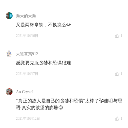
思语
：我给你举个例子，还是拿这家咖啡馆来说，假如
现在有新闻说有个大明星入股，还做代言人，宣传说未
涯天的天涯
来一年内要开 1000 家分店。这时，作为投资者，大家
想的是，这家店未来一定能赚更多的钱，就都会想买这
又是两杯拿铁，不换换么🐶
家咖啡馆的股票，那股价自然就上去了。
2021年10月6日
1
佳明
：我理解了，是我，我也买。
大道甚夷912
思语
：对，但实际上，这是大家心目中的美好蓝图，在
感觉要克服贪婪和恐惧很难
当下的这一刻，其实这家店并不会有太多的变化。只是
2021年10月7日
1
因为投资者看好这家咖啡馆的未来，从而带来了短期股
价的暴涨。
An Crystal
佳明
：哦……我理解了。反过来说，如果我每天打开新
“真正的敌人是自己的贪婪和恐惧”太棒了🥰佳明与思
闻看到的都是这家店的各种丑闻，像是代言人出了事，
语 真实的欲望的膨胀😌
网友们都要抵制它，再也不来这儿喝咖啡了。这个时
2021年10月12日
1
候，投资者们就会觉得这家咖啡馆要完，不会继续赚钱
了。那大家就会想要抛掉这个股票，导致股票短期暴