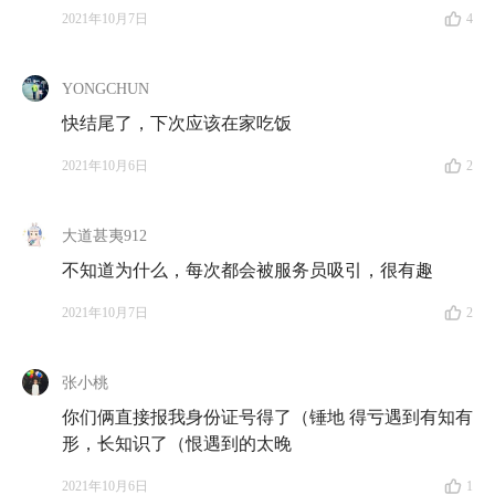
2021年10月7日
4
佳明
：记得啊，股票的背后是一家家企业。企业赚钱，
股价就上去了。
YONGCHUN
思语
：是的，拿这家咖啡馆来说，假如它上市了，你买
快结尾了，下次应该在家吃饭
了他们家股票，咖啡馆生意好，赚了更多钱，它的股价
2021年10月6日
2
自然就涨上去了。而你作为投资人，自然也就赚钱了。
佳明
：所以，这家咖啡馆要是亏钱了，股价是不是就往
大道甚夷912
下走？
不知道为什么，每次都会被服务员吸引，很有趣
思语
：如果是这么简单就好了。实际情况要复杂多了。
2021年10月7日
2
具体来说就是，
企业自身的赚钱能力，是股价增长的主
要原因，但同时还有一个影响股价的重要因素，那就是
张小桃
投资者现在看不看好这支股票
。
你们俩直接报我身份证号得了（锤地 得亏遇到有知有
形，长知识了（恨遇到的太晚
佳明
：投资者看不看好，怎么就影响了股价呢？
2021年10月6日
1