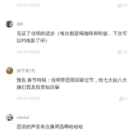
佳明
：是，养了这么久了，也该好了。说正经的，请教
2021年10月6日
20
你个问题。上次回去之后，我关注了好多投资公众号，
看到每天推送的新闻都好吓人，一会儿闪崩，一会儿涨
008
停，我就想问问你，市场为什么变化那么大？
见证了佳明的进步（每次都是喝咖啡和吃饭，下次可
思语
：那今天就聊聊市场吧！
以约电影了🤣）
2021年10月6日
10
佳明
：是啊，咱们之前没聊过这个话题。
保守者2号
第二幕
预告 春节特辑：佳明带思雨回家过节，给七大姑八大
地点📍：咖啡馆
姨们普及投资知识😀
服务员：286 号的两杯拿铁好了！
2021年10月6日
9
佳明
：等下，我来拿！
soledad
思语
：你还记得之前我跟你说的股票吗？
思语的声音有点像周迅啊哈哈哈