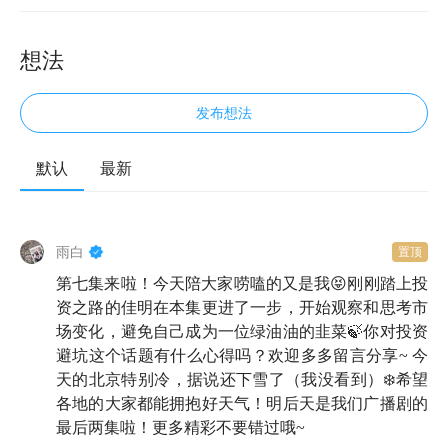
公众号、沉溺投资论坛刷贴、下载各类财经新闻
想法
APP……每天都有海量信息涌入佳明的视野，正巧
近期市场波动较大，佳明越看越害怕了。市场一天
发布想法
一个样，投资真的靠谱吗？逐渐变热的 7 月，佳明
和思语约在了上次见面的咖啡馆。
默认
最新
第一幕
雨白
置顶
地点📍：咖啡馆
第七集来啦！今天陪大家唠嗑的又是我😝刚刚踏上投
资之路的佳明在本集更进了一步，开始观察和思考市
思语
：Hi，佳明，好久不见，你的腿怎么样了？
场变化，避免自己成为一位绿油油的韭菜🍃你对投资
避坑这个话题有什么心得吗？欢迎多多留言分享~ 今
佳明
：好多了，我不仅能跑，还能跳呢！
天的北京特别冷，据说还下雪了（我没看到）❄️希望
各地的大家都能拥抱好天气！明后天是我们广播剧的
思语
：看你这么贫，确实好了。
最后两集啦！更多精彩不要错过哦~