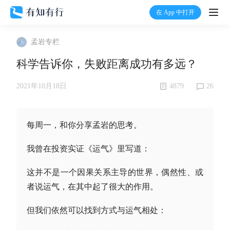
在 App 中打开
打开
孟岩专栏
首页
科学告诉你，失败距离成功有多远？
有知
4879
26
2021年10月18日
有行
每周一，和你分享孟岩的思考。
温度计
我曾在投资实证《运气》里写道：
这并不是一个因果关系主导的世界，偶然性、或
加入我们
者说运气，在其中起了很大的作用。
但我们依然可以找到方式与运气相处：