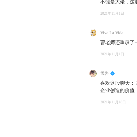
不愧是大佬，这
69:57
聊聊「中欧恒利
2021年11月1日
75:44
「帮普通人管
Viva La Vida
78:51
想对那些「半
曹老师还重录了一遍，
2021年11月1日
原声摘录📝
孟岩
孟岩：投资者的心
喜欢这段聊天：
企业创造的价值
是不是能够让你保持
2021年11月18日
曹老师：脆弱的本
受，那就是毁灭性的
孟岩：作为投资者
但投资中，我们还要