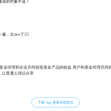
邀请的对象牛逼！
」：假如回到 2017 年重新发这只基金，还会这么做吗？
好钱」的想法变了吗？
路下车」的朋友说什么？
太nice了👍🏻
态非常重要。把握心态不是说看两本行为金融学的书，而是你的
 基金经理和企业共同创造基金产品的收益 用户和基金经理共同
，让普通人得以分享
一个良好心态。分散是非常重要的一步，因为我们谁也无法预测
质不是说发生风险的概率大不大，会不会发生。而是，
风险一旦
。
应该不断学习。不断学习才能让我们理解更多商业业态，我们才
下载 App 查看全部想法
严守另一条线——
我们没有真正弄明白的东西，不要去投
。