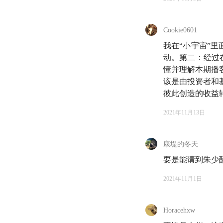
22:58
怎么判断好资
Cookie0601
25:25
随着轻资产公
我在“小宇宙”
30:45
动。第二：经过
给公司定价时
懂并理解本期播
33:26
怎么看
DCF
该是由投资者和
彼此创造的收益转
39:21
怎么看待不了
2021年11月13日
43:55
作为经历三轮
康堤的冬天
49:15
「投资者的投
要是能请到朱少
59:09
会看基民的评
2021年11月1日
62:27
有知有行的价
Horacehxw
62:57
怎么看待中国