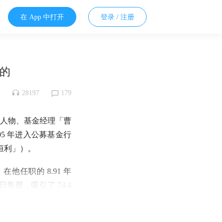
在 App 中打开
登录 / 注册
造的
28197
179
人物、基金经理「曹
5 年进入公募基金行
欧恒利」）。
在他任职的 8.91 年
日售罄，吸引了 74.4
「成长」的风格不匹