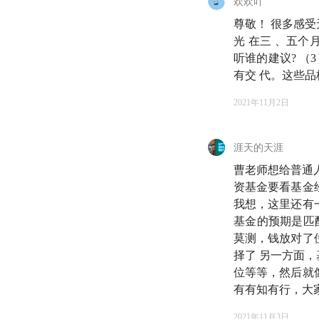
欢欢吖
尊敬！ 很多感受
曹名长：2005 
光 在三 、五
责人。投资风格鲜明
听谁的建议? （
有交 代。这些品
本期提示✍️
2021年11月2日
04:09
A股
市场从玩
涯天的天涯
07:25
低
估值
投资理
曹老师想给普通
资基金要看基金
11:02
不同经历看待
我想，这里还有
基金的预期是匹
11:38
2008 年金
莫测，钱放对了
择了 另一方面
15:21
低
估值
价值投
位等等，然后就
有有知有行，大
19:23
曹老师的资产
2021年11月3日