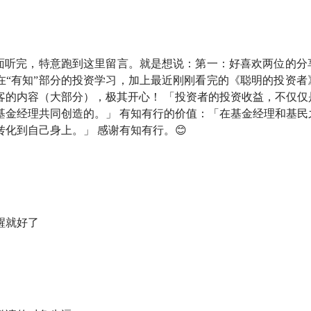
产和好价格？
司越来越多，
PB
估值
法是否会失效？
里面听完，特意跑到这里留言。就是想说：第一：好喜欢两位的分
在“有知”部分的投资学习，加上最近刚刚看完的《聪明的投资者
会看哪些信息？
客的内容（大部分），极其开心！ 「投资者的投资收益，不仅仅
估值
方法？
基金经理共同创造的。」 有知有行的价值：「在基金经理和基民
化到自己身上。」 感谢有知有行。😊
解的新的业态？
牛熊的老将，面对大热赛道的胜出者，心里有过动摇吗？
资收益，不仅仅是基金经理创造的，应该是由投资者和基金经理
醒就好了
论吗？
值：「在基金经理和基民之间搭建信任桥梁，把彼此创造的收益
股市的大波动？