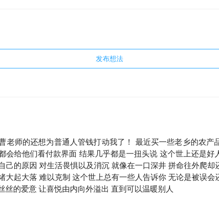
「成绩单」是 11.72%，
年化收益
为 3.77%。在 2020 年 
亿元很快就降到了 4 亿多元。
众对曹老师的评价也随着每年业绩的不同极端地变化着。
发布想法
值一哥」到了 2020 年，变成了「廉颇老矣」。如今曹老师业绩回
许可以作为一个窗口，帮助投资者窥见基金经理内心的真实，看
人管钱」的路上到底经历了什么。
为曹老师的还想为普通人管钱打动我了！ 最近买一些老乡的农产
不作为投资建议。
完都会给他们看付款界面 结果几乎都是一扭头说 这个世上还是好
自己的原因 对生活畏惧以及消沉 就像在一口深井 拼命往外爬却
绪大起大落 难以克制 这个世上总有一些人告诉你 无论是被误会
一丝丝的爱意 让喜悦由内向外溢出 直到可以温暖别人