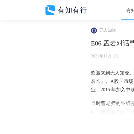
有
无人知晓
E06 孟岩对
2021年11月1日
欢迎来到无人知晓。
名长」。
A股
市场
业，2015 年加入
当时曹老师的业绩
间，该
基金净值
增
亿元资金的热情认购
可在 2017～20