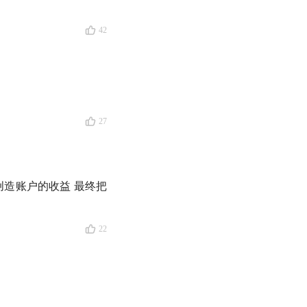
42
27
仓位
、你的资产组合
创造账户的收益 最终把
未来世界。
22
发生，如果你不能承
能发现更好的公司。