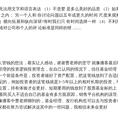
无法用文字和语言表达 （1）不贪婪 是多么美好的品质 （2）如
年进入公募基金行业，2015 年加入中欧基金，现任中欧基金投资总
个月之内； 另一个人和 你讨论问题以五年或更久的时间 尺度来
，是低
估值
投资的代表人物。
3）横向拓展和纵向深研?有时我们只 有时间选择一样 （4）不
格对公司和个人的评 论标准是同样的呀 ……
法混杂到接受
价值投资
念的形成及个人经历
人管钱的想法，着实让人感动，谢谢曹老师的坚守 就像播客最后
经理的投资逻辑投资理念，在自己认同的情况下，信任基金经理
同样的公司会有不同的想法
一个前提条件是，投资者做好了资产配置，把这笔钱放到了合适
配的，例如投资者的这笔钱就是3~5年以上的相对长期的投资，
融危机是怎么度过的？
位置，持有体验才会更好。短期要用的钱放到了股票基金标的上
，基民买入不适合自己的基金有多方面原因，销售平台机构的误导
资
者该如何保持好心态？
像播客中曹老师聊到的，基金经理、发行机构也可以去与投资者
家都在努力尝试解决这其中的一些问题，我相信未来会更好
组合里，非常确认的公司最高给多少
仓位
？