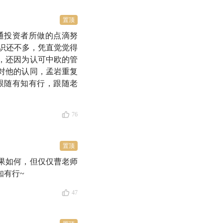
置顶
通投资者所做的点滴努
识还不多，凭直觉觉得
，还因为认可中欧的管
对他的认同，孟岩重复
跟随有知有行，跟随老
76
置顶
果如何，但仅仅曹老师
知有行~
47