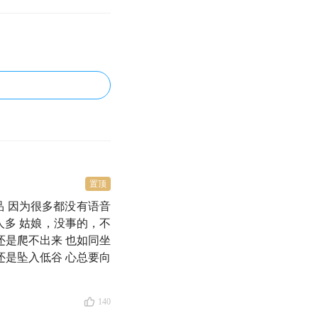
11 月 2 日打开
申购
归，随之而来的评价是
一看穿越三轮牛熊的
置顶
品 因为很多都没有语音
人多 姑娘，没事的，不
还是爬不出来 也如同坐
还是坠入低谷 心总要向
140