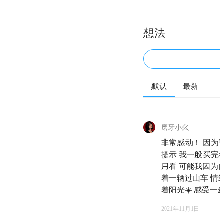
配，曹老师最终交出的
后，规模从 74.4 
想法
与此相对应的是，大
2017 年的「价
「王者归来」。
默认
最新
我们的这期对谈，或
老将，在「帮助普通
磨牙小幺
非常感动！ 因
本期播客仅为分享，
提示 我一般买
用看 可能我因为
本期嘉宾🌟
着一辆过山车 情
着阳光☀️ 感受
2021年11月1日