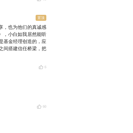
置顶
享，也为他们的真诚感
》，小白如我居然能听
是基金经理创造的，应
之间搭建信任桥梁，把
6
共同创造的。」
60
转化到自己身上。」