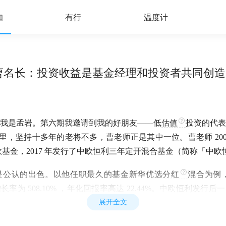
知
有行
温度计
话曹名长：投资收益是基金经理和投资者共同创
我是孟岩。第六期我邀请到我的好朋友——低
估值
投资的代表
里，坚持十多年的老将不多，曹老师正是其中一位。曹老师 200
中欧基金，2017 年发行了中欧恒利三年定开混合基金（简称「中
是公认的出色。以他任职最久的基金新华优选
分红
混合为例，
长率为 508.10% ，年化回报率高达 22.44%。中欧恒利发行后一
展开全文
，是名副其实的爆款基金。
20 年这三年封闭期里，由于他「低
估值
」的投资风格和前两年市场