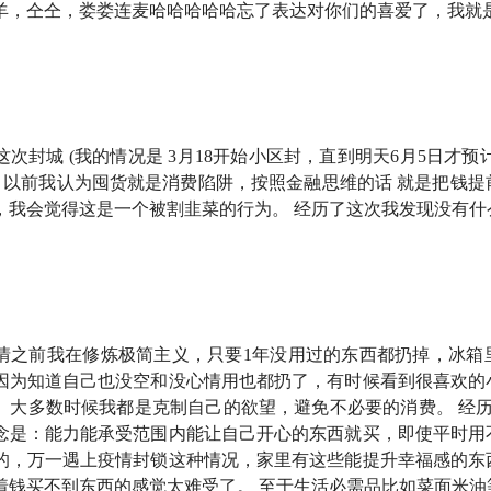
羊，仝仝，娄娄连麦哈哈哈哈哈忘了表达对你们的喜爱了，我就
，四位主播的生活状态分别是怎样的？
们买了什么之前从来没想过会购买的东西？
次封城 (我的情况是 3月18开始小区封，直到明天6月5日才预
)，以前我认为囤货就是消费陷阱，按照金融思维的话 就是把钱
闭前日把居家办公神器送去了公司，一位听友的最大心愿是出差
，我会觉得这是一个被割韭菜的行为。 经历了这次我发现没有什
队新体悟：小妙招
不保证省钱，
不一定有用
，只是个人生活方式
的叛逆发言：讲真！为了省钱而省钱，可能会花更多钱 🤔
情之前我在修炼极简主义，只要1年没用过的东西都扔掉，冰箱
的坑、多花的钱，希望这些消费陷阱以后你能避开
因为知道自己也没空和没心情用也都扔了，有时候看到很喜欢的
。大多数时候我都是克制自己的欲望，避免不必要的消费。 经历
」还是「报复性存钱」？有人说，他想报复性工作 😂
念是：能力能承受范围内能让自己开心的东西就买，即使平时用
的，万一遇上疫情封锁这种情况，家里有这些能提升幸福感的东
如何应对不确定性？听听疫情中的劳动者、个体户、美术馆的具体境
着钱买不到东西的感觉太难受了。 至于生活必需品比如菜面米油