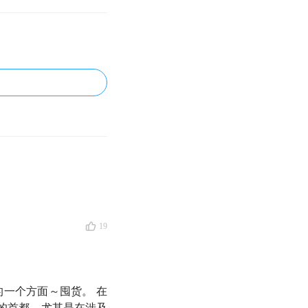
19
一个方面～囤货。 在
的首都。尤其是在涉及