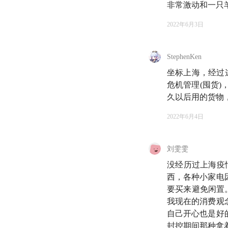
非常激动和一只
🌟 收听提示
2022年6月3日
00:59
过去的一个月
StephenKen
05:35
居家期间，我
坐标上海，经过这
危机管理(囤货
11:51
一位听友在封
久以后用的货物
2022年6月4日
14:07
知行省钱小分
22:58
省钱小分队里
刘雯雯
没经历过上海疫
25:13
聊聊我们踩过
西，各种小家电
要买来避免闲置
35:49
「报复性消费
我现在的消费观
46:47
自己开心也是好
围炉夜话：大家
封控期间那种拿