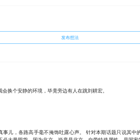
发布想法
我会换个安静的环境，毕竟旁边有人在跳刘耕宏。
真事儿，各路高手毫不掩饰吐露心声。 针对本期话题只说其中的
不必大量囤货。因为北京，毕竟是北京，自带特殊属性，是国家