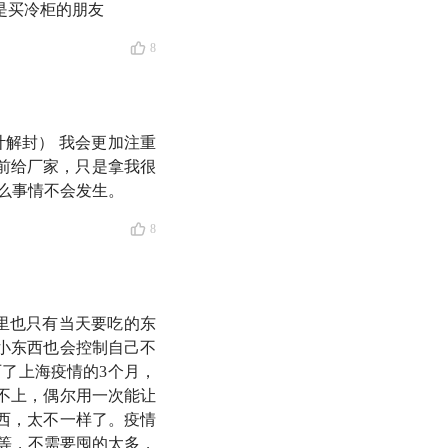
是买冷柜的朋友
8
计解封） 我会更加注重
提前给厂家，只是拿我很
么事情不会发生。
8
的延伸
里也只有当天要吃的东
小东西也会控制自己不
了上海疫情的3个月，
不上，偶尔用一次能让
西，太不一样了。疫情
况.....
等，不需要囤的太多，