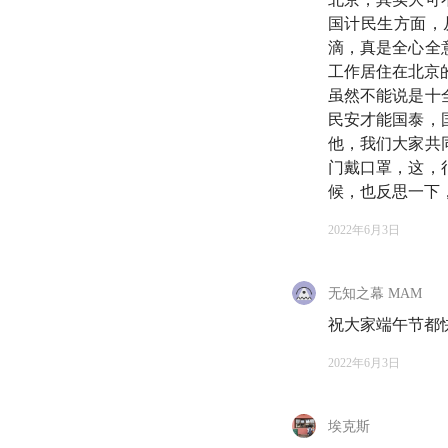
国计民生方面，
滴，真是全心全
工作居住在北京
虽然不能说是十
大家好，欢迎来到知
民安才能国泰，
他，我们大家共
反反复复的新冠疫情
门戴口罩，这，
第一天。这个时候
候，也反思一下
划。
2022年6月3日
这一回，我们第一次
声音。而且，录制的
无知之幕 MAM
几十天的真实经历和
祝大家端午节都
此番围炉夜话的时间
2022年6月3日
时，你也能加入我们
祝收听愉快、端午安
埃克斯