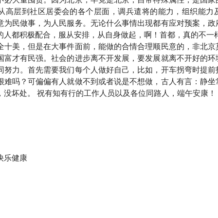
从高层到社区居委会的各个层面，调兵遣将的能力，组织能力
意为民做事，为人民服务。无论什么事情出现都有应对预案，政
的人都积极配合，服从安排，从自身做起，啊！首都，真的不一样
全十美，但是在大事件面前，能做的合情合理顺民意的，非北京
行小酒馆，我们关注投资，更关注怎样更好地生活。
国富才有民强。社会的进步离不开发展，要发展就离不开好的环
同努力。首先需要我们每个人做好自己，比如，开车拐弯时提前
为个人、公司和行业带来了许多不确定性。本期播客录制当天，
很难吗？可偏偏有人就做不到或者说是不想做，古人有言：静坐
，我们认为有必要坐下来，好好聊一聊，疫情怎样影响了普通人
，没坏处。 祝有知有行的工作人员以及各位同路人，端午安康！
尝试用直播连麦的形式录制播客。也因此，这份记录汇集了来自
这一天，刚好是上海隔离结束的前夜，好几位上海的朋友加入了
感受。
快乐健康
并不长，呈现的只是大时代下不同个体的感受，我们十分期待在
的讨论当中。欢迎你在评论区里留言，或者给我们写信，分享你
康！