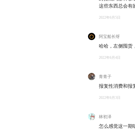
60:18
这些东西总会有
本轮省钱研讨
2022年6月5日
🎧
知行省钱小分
阿宝船长呀
知行小酒馆 | E1
哈哈，左侧囤货，
知行小酒馆 | E2
2022年6月4日
📪 知行信箱
青青子
报复性消费和报
如果你在投资生活中
还是纠结于怎样才帮
2022年6月3日
限，不一定每一封信
林初泽
来信请寄：
allinthe
怎么感觉这一期听