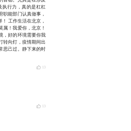
及执行力，真的是杠杠
府职能部门认真做事，
！ 工作生活在北京，
莫属！我爱你，北京！
境，好的环境需要你我
打转向灯，疫情期间出
是我们回归线下办公
常思己过。静下来的时
的消费观念和财务规
13
五湖四海的听友们的
我们，分享自己过去
它抵达你的耳际的同
13
的思考和感受。