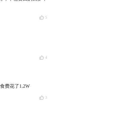
笔钱的合适位置
）
5
4
费花了1.2W
道怎样才能存下钱，
信倾诉。虽然精力所
3