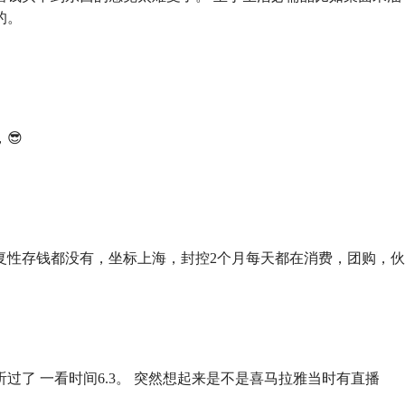
的。
会的最大赢家：🥁
四笔钱
🥁
（了解更多：
分清四笔钱，找到每
队®️往期出品
5 从 4 块钱的外卖餐盒费开始，聊聊日常生活中的消费陷阱
😎
1 知行省钱小分队：3000 块钱都市生活挑战，我们成功了吗？
复性存钱都没有，坐标上海，封控2个月每天都在消费，团购，伙食
遇到了困惑，欢迎给「知行小酒馆」写信。不管是你苦恼于不知
身边人弄明白某个投资小问题，只要是关于钱的问题，都可以来
我们都会回复，但我们保证每一封信都会认真地阅读和保管。
beer@gmail.com
过了 一看时间6.3。 突然想起来是不是喜马拉雅当时有直播