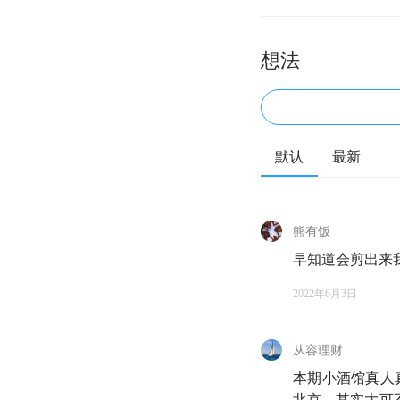
想法
默认
最新
熊有饭
早知道会剪出来
2022年6月3日
从容理财
本期小酒馆真人
北京，其实大可