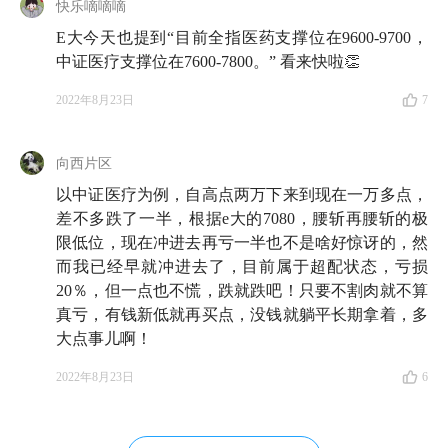
快乐嘀嘀嘀
E大今天也提到“目前全指医药支撑位在9600-9700，
中证医疗支撑位在7600-7800。” 看来快啦👏
2022年8月23日
7
向西片区
以中证医疗为例，自高点两万下来到现在一万多点，
差不多跌了一半，根据e大的7080，腰斩再腰斩的极
限低位，现在冲进去再亏一半也不是啥好惊讶的，然
而我已经早就冲进去了，目前属于超配状态，亏损
20％，但一点也不慌，跌就跌吧！只要不割肉就不算
真亏，有钱新低就再买点，没钱就躺平长期拿着，多
大点事儿啊！
2022年8月23日
6