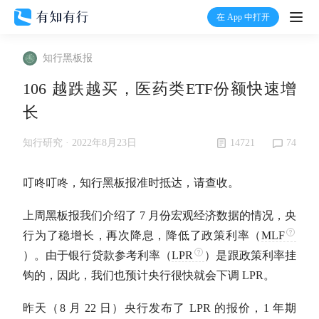
在 App 中打开
打开
知行黑板报
首页
106 越跌越买，医药类ETF份额快速增
长
有知
14721
74
知行研究 ·
2022年8月23日
有行
叮咚叮咚，知行黑板报准时抵达，请查收。
温度计
上周黑板报我们介绍了 7 月份宏观经济数据的情况，央
行为了稳增长，再次降息，降低了政策利率（
MLF
加入我们
）。由于银行贷款参考利率（
LPR
）是跟政策利率挂
钩的，因此，我们也预计央行很快就会下调
LPR
。
昨天（8 月 22 日）央行发布了
LPR
的报价，1 年期