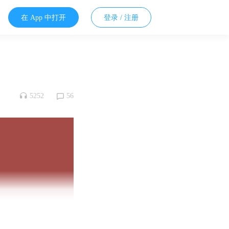
在 App 中打开
登录 / 注册
5252
56