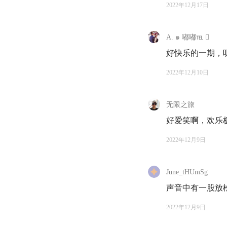
42:55
你看见的是「
2022年12月17日
48:59
我们做事情需
A. ๑ 嘟嘟℡ 
55:54
不卷是为了保
好快乐的一期，
2022年12月10日
59:44
在互联网上发
🔗
无限之旅
好爱笑啊，欢乐极
《
创业要有做一辈
大家分享他的创业故
2022年12月9日
《
人月神话
》：软件
June_tHUmSg
里克·布鲁克斯（Fred
本对他而言有启迪意
声音中有一股放松
2022年12月9日
《
咨询的奥秘
》：本