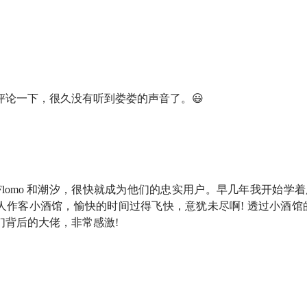
。这是一档由有知有行出品的播客节目。我们关注投资，更关注
评论一下，很久没有听到娄娄的声音了。😃
一个持续了 16 年的非主流创业故事来给大家换换口味。而这
的
一篇文章
，他写到了自己很喜欢的一位互联网创业者——孙方
就经由读者朋友的介绍连接到了他。
Xmind 的创始人。在人们还不愿意为软件付费的 2006 年，2
lomo 和潮汐，很快就成为他们的忠实用户。早几年我开始学着用
业历程。16 年过去，
中国互联网
行业像是踩上了风火轮一般
人作客小酒馆，愉快的时间过得飞快，意犹未尽啊! 透过小酒馆
起，其中也有不少成长为了互联网「巨兽」。而身处这种环境中
们背后的大佬，非常感激!
机上市，甚至，他没有再多做一款可以增加营收的产品。这样子
理」。
么？是野心？是增长？是 996 的节奏？还是我们早已把「卷」