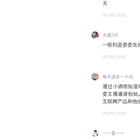
天
2022年12月9日
欢迎来到知行小酒馆
大源250
一听到是娄娄先
今天这一期播客，用
组小伙伴在八月份写
2022年12月9日
文章上线之后，我们
每天进步一小点
孙方是思维导图软件 
通过小酒馆知道F
来，开始了自己的创
娄主播邀请创始
冲，无数公司拔地而
互联网产品和他
力融资扩张或抓住时
感到有一些不合「常
2022年12月9日
然而，「常理」是什
一一是一一