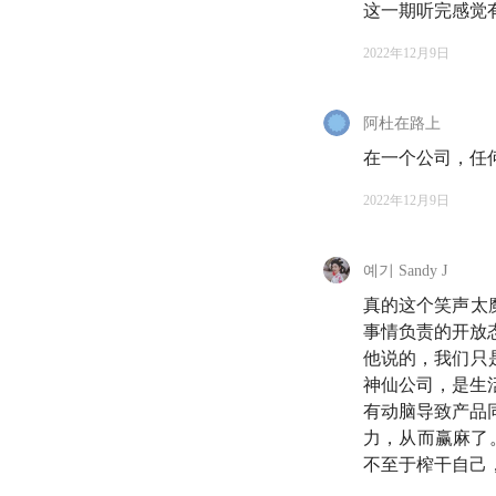
带着好奇，我邀请这
这一期听完感觉
他分享自己的经历，
2022年12月9日
🎧
阿杜在路上
07:09
孙方开始创业的
在一个公司，任
10:10
创业前的孙方想
2022年12月9日
13:47
创业后的第一
예기 Sandy J
21:35
互联网浪潮袭
真的这个笑声太
事情负责的开放
23:56
「效率的评价
他说的，我们只
神仙公司，是生
29:52
「卷」是一个
有动脑导致产品
力，从而赢麻了。
33:39
「慢即是快」
不至于榨干自己，