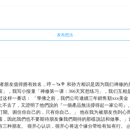
发布想法
者朋友值得拥有姓名，哼～🦄️🍭 和孙方相识是因为我们禅修
宙」，我写小报童「禅修第一课：366天冥想练习」，我们互相
过这样一番话： 「學佛之前，我們公司連續三年銷售額xxx美
上不去了，又證明了他們說的『一個產品無法撐得起一家公司』。
打開。困住你自己的，只有你自己。」 他在我为被朋友伤到心而
樣，因此我們也不要期待朋友像我們期待的那樣說話和做事。」
有三种朋友。 很开心认识，很开心将这个缘分带给有知有行。 @