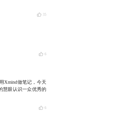
35
怎样更好地生活。
一切都缘起于我司技术
。令人惊喜的是，在
6
3 岁的孙方从大厂退出
Xmind做笔记，今天
，不断加速度地往前
的慧眼认识一众优秀的
的孙方，不仅没有奋
的创业，实在是令人
6
错当成常理？