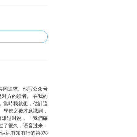
的共同追求。他写公众号
是对方的读者。 在我的
金，當時我就想，估計這
 學佛之後才意識到，
难过时说， 「我們確
过了很久，语音过来：
认识有知有行的第878