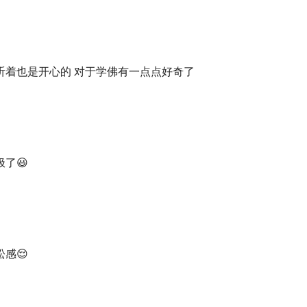
窗口期」？还是那个人们根深蒂固的需求？
要交流，这种交流有时候需要扯淡
护大家和自己的创造力。孙方赚大了！
听着也是开心的 对于学佛有一点点好奇了
表观点是好事，但！互联网不是交流和传播的唯一渠道
了😃
子的态度
》：这是孙方的演讲视频，录制于 2018 年，那是他第
事。四年多过去了，他似乎没有什么变化。
工程领域的经典巨作，作者是美国计算机架构师、软件工程师和
 P. Brooks），也是 IBM 大型电脑之父。这期博客录制于 11 
义的书。4 天之后，我们获悉了弗雷德里克·布鲁克斯逝世的消
感😌
书的第一章，就是播客末尾谈到的「草莓酱法则」哦。