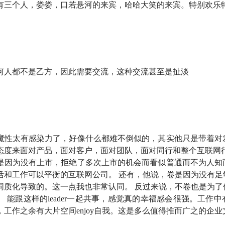
位略显异类的创业者做客小酒馆，聊一聊他的「半卷半躺」。就
有三个人，娄娄，口若悬河的来宾，哈哈大笑的来宾。特别欢乐
只是为了给大家看到，我们真的还有更多去创造的方式。
 2006 年，那是一个人们还不愿意为软件付费的年代
何人都不是乙方，因此需要交流，这种交流甚至是扯淡
在大厂历练一下，结果没历练成......😅
版产品，糟糕的「水线」以下
来，巨头们拔地而起，孙方却 16 年来只做一款产品？
魔性太有感染力了，好像什么都难不倒似的，其实他只是带着对
态度来面对产品，面对客户，面对团队，面对同行和整个互联网行
标准，不止有快，还有愉快。」
是因为没有上市，拒绝了多次上市的机会而看似普通而不为人知
活和工作可以平衡的互联网公司。 还有，他说，卷是因为没有足
短期内无法解决的问题，空气中都有一种卷味👃
同质化导致的。这一点我也非常认同。 反过来说，不卷也是为了
 能跟这样的leader一起共事，感觉真的幸福感会很强。工作
这句话还是在以「快」作为一个目标，我们没有去质疑这个目标
工作之余有大片空间enjoy自我。这是多么值得推而广之的企业