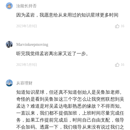
汝能长持否
同为创业者，当我听到他分享自己独特的个人经历、独
因为孟岩，我愿意给从未用过的知识星球更多时间
特的小目标时，我想到了很多，也追问了很多。祝你收
听愉快，也祝愿你能够找到自己的游戏。
2023年5月9日
16
🛡️ 本期嘉宾
Marvinkeepmoving
听完我觉得孟岩离出家又近了一步。
吴鲁加
：付费社区工具「
知识星球
」创始人、资深互联
2023年5月9日
16
网安全专家。微信公众号：吴鲁加。
从容理财
🗺️ 收听地图
知道知识星球，但还真不知道创始人是吴鲁加老师。
奇怪的是看到吴鲁加这三个字怎么让我突然联想到吴
01:34
孟岩和吴老师是怎么认识的？
孟达？难道是对吴孟达电影熟悉的缘故？不得而知。
一直以来，我们都不提倡加班，上班时间尽量完成任
07:21
为什么吴老师出了名地「不鼓励加班」？
务，如果工作提前完成后，时间自己自由支配，领导
不会加码。透露一下，我们领导从来没有说过我们之