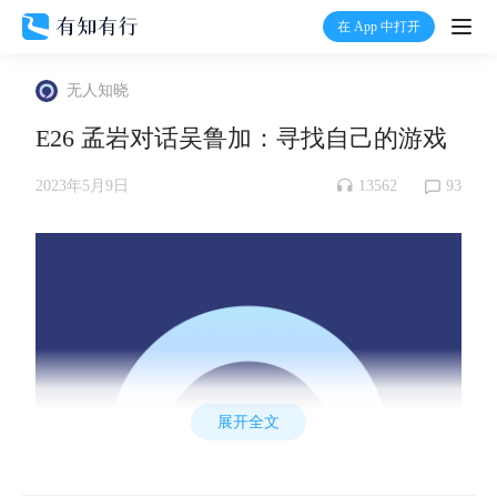
在 App 中打开
打开
无人知晓
首页
E26 孟岩对话吴鲁加：寻找自己的游戏
有知
13562
93
2023年5月9日
有行
温度计
加入我们
展开全文