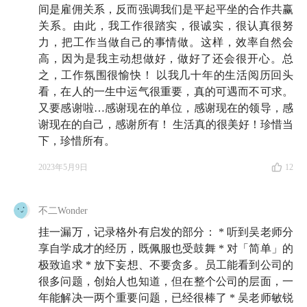
10:45
在成为信息安全专家之前的吴老师，经历有点特
间是雇佣关系，反而强调我们是平起平坐的合作共赢
别：「秘书与公关」毕业生成为了喇叭厂销售，偶然开
关系。由此，我工作很踏实，很诚实，很认真很努
力，把工作当做自己的事情做。这样，效率自然会
始自学计算机知识
高，因为是我主动想做好，做好了还会很开心。总
17:24
之，工作氛围很愉快！ 以我几十年的生活阅历回头
听完吴老师的职业发展历程和职业早期的困惑，
看，在人的一生中运气很重要，真的可遇而不可求。
孟岩发问：创业之后的吴老师有没有变成自己曾经「讨
又要感谢啦…感谢现在的单位，感谢现在的领导，感
厌」的样子？
谢现在的自己，感谢所有！ 生活真的很美好！珍惜当
下，珍惜所有。
23:55
吴老师反问：为什么孟岩创业的每一步都好像十
分笃定？
2023年5月9日
12
35:04
今年 18 岁的「知识星球」都走过怎样的弯路？
不二Wonder
43:16
一个扎心的真相：很多创业者都不愿意承认自己
挂一漏万，记录格外有启发的部分： * 听到吴老师分
享自学成才的经历，既佩服也受鼓舞 * 对「简单」的
没有找到 MVP
极致追求 * 放下妄想、不要贪多。员工能看到公司的
45:47
很多问题，创始人也知道，但在整个公司的层面，一
「知识星球」迎来转折点的瞬间是怎样的？
年能解决一两个重要问题，已经很棒了 * 吴老师敏锐