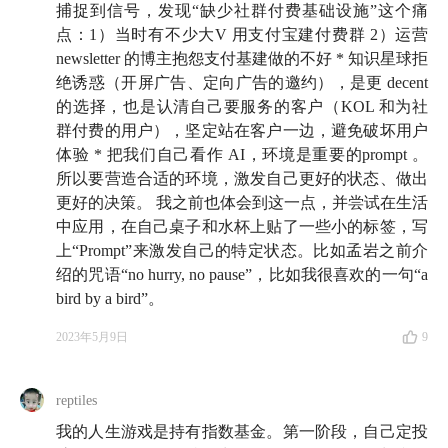
54:42
捕捉到信号，发现“缺少社群付费基础设施”这个痛
极致地追求「简单」，反而让现在的「知识星
点：1）当时有不少大V 用支付宝建付费群 2）运营
球」拥有了更强的竞争力
newsletter 的博主抱怨支付基建做的不好 * 知识星球拒
绝诱惑（开屏广告、定向广告的邀约），是更 decent
63:31
一家小小的创业公司如何才能再存活 20 年？孟
的选择，也是认清自己要服务的客户（KOL 和为社
岩和吴老师分别有着不同的答案
群付费的用户），坚定站在客户一边，避免破坏用户
体验 * 把我们自己看作 AI，环境是重要的prompt 。
所以要营造合适的环境，激发自己更好的状态、做出
🔍 延伸信息
更好的决策。 我之前也体会到这一点，并尝试在生活
中应用，在自己桌子和水杯上贴了一些小的标签，写
相关书籍
：《
让大象飞
》《
复盘网飞
》《
Getting Real
》
上“Prompt”来激发自己的特定状态。比如孟岩之前介
绍的咒语“no hurry, no pause”，比如我很喜欢的一句“a
相关网站
：
https://basecamp.com/
bird by a bird”。
2023年5月9日
9
📚 购书渠道
reptiles
你可以随时随地在「有知有行」App 里免费阅读《
投资
我的人生游戏是持有指数基金。第一阶段，自己定投
第 1 课
》的完整内容，但如果你希望买一本实体书来读