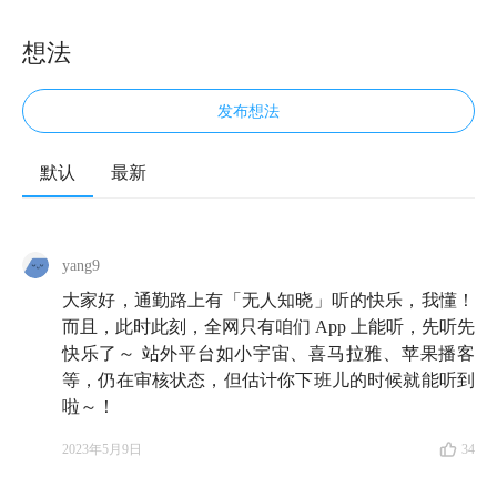
想法
发布想法
默认
最新
大家好，欢迎来到无人知晓。我是孟岩。今天，我请来
了我的老朋友、知识星球的创始人，吴鲁加。虽然我们
yang9
认识的时间并不短，平时也有不少交流，但通过录制这
大家好，通勤路上有「无人知晓」听的快乐，我懂！
一期节目，我也解锁了吴老师的另一面。
而且，此时此刻，全网只有咱们 App 上能听，先听先
比如，之前，我知道他是国内信息安全领域有名的专
快乐了～ 站外平台如小宇宙、喜马拉雅、苹果播客
等，仍在审核状态，但估计你下班儿的时候就能听到
家，却不知道他并非科班出身，甚至，还曾经做过很多
啦～！
份与互联网相去甚远的工作；比如，今年是他创业的第
18 年，他给自己设立的目标不是赚多少钱，而是「希
2023年5月9日
34
望公司能够再存活 20 年」。