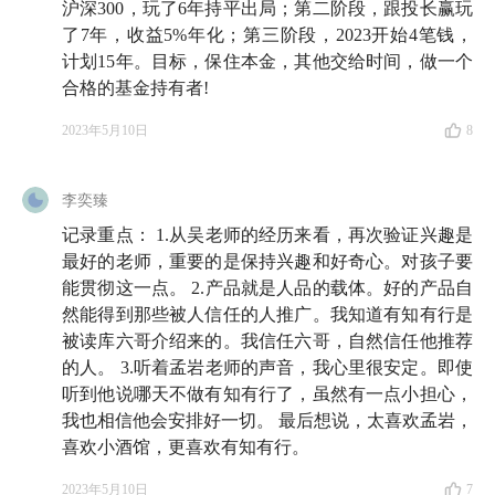
沪深300，玩了6年持平出局；第二阶段，跟投长赢玩
读，那么，欢迎
点击这里
，
或者在微信中搜索小程序
了7年，收益5%年化；第三阶段，2023开始4笔钱，
「有知有行的店铺」，购买由读库出版的《投资第 1
计划15年。目标，保住本金，其他交给时间，做一个
课》精装本
。
合格的基金持有者!
2023年5月10日
8
🛰️ 收听方式
李奕臻
不管是在有知有行，还是小宇宙、喜马拉雅、QQ音
记录重点： 1.从吴老师的经历来看，再次验证兴趣是
乐、网易云音乐、苹果播客、三联中读、蜻蜓FM、荔
最好的老师，重要的是保持兴趣和好奇心。对孩子要
枝播客、微信听书、Spotify、Amazon Music、Google
能贯彻这一点。 2.产品就是人品的载体。好的产品自
Podcasts，以及 Overcast、Pocket Casts、Castro、Snipd
然能得到那些被人信任的人推广。我知道有知有行是
被读库六哥介绍来的。我信任六哥，自然信任他推荐
等泛用型播客客户端，我保证你都能找到我们的两档节
的人。 3.听着孟岩老师的声音，我心里很安定。即使
目，「无人知晓」和「知行小酒馆」。
听到他说哪天不做有知有行了，虽然有一点小担心，
我也相信他会安排好一切。 最后想说，太喜欢孟岩，
喜欢小酒馆，更喜欢有知有行。
🎵 BGM
2023年5月10日
7