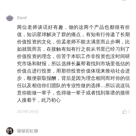
Midnight Flash — Amaksi
Zerof
The New Opportunity — LEXMusic
两位老师谈话好有趣，做的这两个产品也都很有价
值，知识星球解决了群的痛点，有知有行传递了长期
🛵 创作者们
价值投资的文化，但孟老师不能太满意而止步啊，比
如就我而言，在接触有知有行之前从书里已经习到了
价值投资的理念，但苦于本职工作非投资也没时间研
嘉宾
吴鲁加
@知识星球
｜
主播
孟岩
@有知有行
｜
后期
究市场和财报，所以选择长赢帮着找到市场里低估的
柯霖 @顺带一提｜制作
有知有行
价值点进行投资，用那些投资价值体现来推动社会进
步，顺便获取报酬，背后是因为理念相同而对你的信
任以及相信你们团队的专业性做的选择…所以说这玩
本文所载内容仅供参考，不构成任何投资建议。市场有风险，
意你能做一辈子，也得做一辈子或者找到靠谱的接班
投资需谨慎，投资者应独立作出判断。详见
《免责声明》
。如
人接着干，此乃初心
转载引用，请遵守
《转载声明》
。
2023年5月9日
3
啵啵彩虹糖