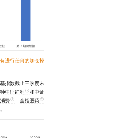
报没有进行任何的加仓操
基指数
截止三季度末
种
中证红利
和
中证
0消费
、
全指医药
。