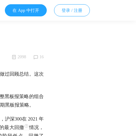
在 App 中打开
登录 / 注册
2098
16
略做过回顾总结。这次
新调整黑板报策略的组合
 期黑板报策略。
，
沪深300
在 2021 年
间的
最大回撤
情况，
31 日的阶段低点，回撤了