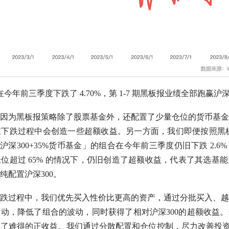
在今年前三季度下跌了 4.70%，第 1-7 期黑板报业绩全部跑赢
沪深
因为黑板报策略除了股票基金外，还配置了少量
仓位
的货币基金
在下跌过程中会创造一些
超额收益
。另一方面，我们即便按照黑板报
沪深300
+35%货币基金」的组合在今年前三季度仍旧下跌 2.6% 
仓位
超过 65% 的情况下，仍旧创造了
超额收益
，代表了其选基能
纯配置
沪深300
。
跌过程中，我们优先买入性价比更高的资产，通过分批买入、越
波动，降低了组合的波动，同时获得了相对
沪深300
的
超额收益
。
得了难得的正收益。我们通过分散配置和
仓位
控制，尽力改善投