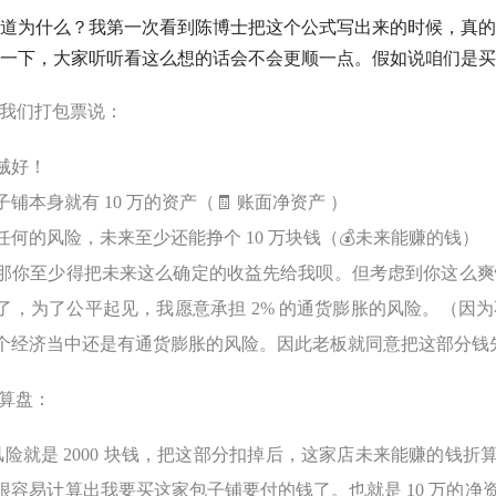
道为什么？我第一次看到陈博士把这个公式写出来的时候，真的
一下，大家听听看这么想的话会不会更顺一点。假如说咱们是买
向我们打包票说：
贼好！
铺本身就有 10 万的资产（🧾
账面
净资产
）
何的风险，未来至少还能挣个 10 万块钱（💰
未来能赚的钱
）
那你至少得把未来这么确定的收益先给我呗。但考虑到你这么爽
了，为了公平起见，我愿意承担 2% 的通货膨胀的风险。（因
个经济当中还是有通货膨胀的风险。因此老板就同意把这部分钱
小算盘：
风险就是 2000 块钱，把这部分扣掉后，这家店未来能赚的钱折算到
很容易计算出我要买这家包子铺要付的钱了。也就是 10 万的
净