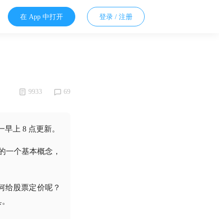
在 App 中打开
登录 / 注册
9933
69
早上 8 点更新。
中的一个基本概念，
何给股票定价呢？
具。