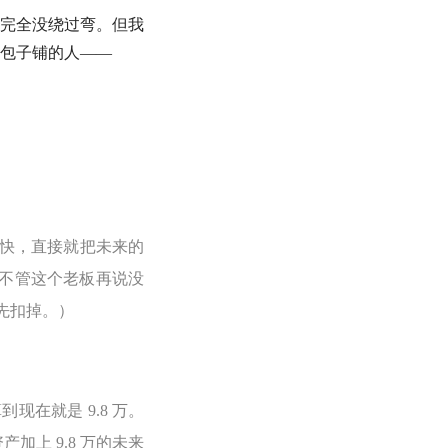
完全没绕过弯。但我
包子铺的人——
快，直接就把未来的
为不管这个老板再说没
先扣掉。）
现在就是 9.8 万。
资产
加上 9.8 万的未来