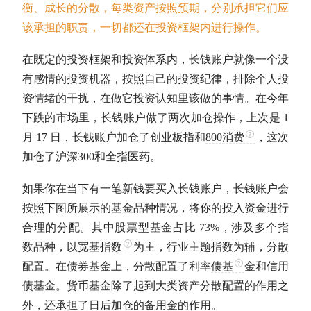
衡、成长的分散，每类资产按照预期，分别承担它们应
该承担的职责，一切都还在投资框架内进行操作。
在既定的投资框架和投资体系内，长钱账户就像一个没
有感情的投资机器，按照自己的投资纪律，排除个人投
资情绪的干扰，在做它投资认知里该做的事情。在今年
下跌的市场里，长钱账户做了两次加仓操作，上次是 1
月 17 日，长钱账户加仓了
创业板指
和
800消费
，这次
加仓了
沪深300
和
全指医药
。
如果你在当下有一笔新钱要买入长钱账户，长钱账户会
按照下图所展示的基金品种情况，将你的投入资金进行
合理的分配。其中股票型基金占比 73%，涉及多个指
数品种，以
宽基指数
为主，行业主题指数为辅，分散
配置。在
债券基金
上，分散配置了利率
债基
金和信用
债基
金。货币基金除了起到
大类资产
分散配置的作用之
外，还承担了日后加仓的备用金的作用。