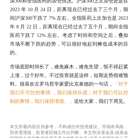
深300
和
全指医药
的加仓情况。
沪深300
上次加仓还是在
2023 年 10 月 24 日，距离现在已经过去了三个月，期
间
沪深300
下跌了 7% 左右。
全指医药
上次加仓是 2023
年 8 月 22 日，距离现在已经过去了五个月，期间
全指
医药
下跌了 12% 左右。考虑了时间和空间之后，叠加
市场不断下跌的趋势，可以很好地起到摊低成本的目
的。
市场底部时间长了，难免麻木，难免失望，恨不得赶紧
上涨，过个好年。不过投资就是这样，短期走势很难预
料。很喜欢古罗马哲学家爱比克泰德的一句话，
「对于
我们不可控的事情 ，我们保持乐观；对于我们可以控
制的事情，我们保持谨慎。」
送给大家，我们下周见。
本文所载内容仅供参考，不构成任何投资建议。市场有风险，
投资需谨慎，投资者应独立作出判断。本文所涉基金及/或基金