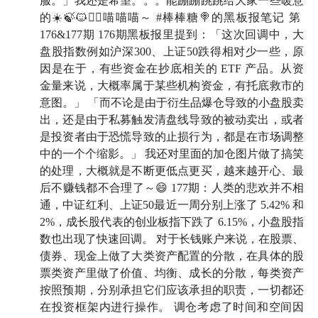
服。」我还是希望。。。能蹦蹦跳跳给大家一些暖意
的☀️🍃🐱🧝‍♀️喵喵喵～ #棒棒糖🍭的黑板报笔记 第
176&177期 176期黑板报里提到：「这次回调中，大
盘股指数例如沪深300、上证50跌得相对少一些，原
因是在于，有些资金在抄底相关的 ETF 产品。从资
金量来说，大概率属于某些机构资金，有托底救市的
意图。」 「而不论是由于衍生品爆仓导致的小盘股卖
出，还是由于私募触发清盘线导致的被动卖出，或者
是投资者由于恐慌导致的止损行为，都是在市场调整
中的一个个缩影。」 我还对里面的加仓图片做了搞笑
的处理，大概就是不断更低点更买，越来越开心、最
后不赚钱都不合理了～😄 177期：人类的悲欢并不相
通，中证红利、上证50最近一周分别上涨了 5.42% 和
2%，成长股代表的创业板指下跌了 6.15%，小盘股指
数也出现了快速回调。 对于长钱账户来说，在股票、
债券、现金上做了大类资产配置的分散，在具体的股
票类资产里做了价值、均衡、成长的分散，每类资产
按照预期，分别承担它们应该承担的职责，一切都还
在投资框架内进行操作。 调仓考虑了时间和空间因