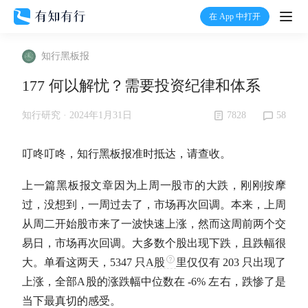
在 App 中打开
打开
知行黑板报
首页
177 何以解忧？需要投资纪律和体系
有知
7828
58
知行研究 ·
2024年1月31日
有行
叮咚叮咚，知行黑板报准时抵达，请查收。
上一篇黑板报文章因为上周一股市的大跌，刚刚按摩
温度计
过，没想到，一周过去了，市场再次回调。本来，上周
从周二开始股市来了一波快速上涨，然而这周前两个交
加入我们
易日，市场再次回调。大多数个股出现下跌，且跌幅很
大。单看这两天，5347 只
A股
里仅仅有 203 只出现了
上涨，全部
A股
的涨跌幅中位数在 -6% 左右，跌惨了是
当下最真切的感受。