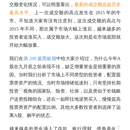
交额变化情况，可以明显看出，
最新的成交额远超历史
最高水平。
上一次成交额的高点发生在 2015 年的
牛
市
。不知道大家有没有注意到，这次成交额的高点与
2015 年不同，那次属于市场大幅上涨后，越来越多的
投资者追涨买入，成交额放大。这次则是在市场底部就
开始大幅放量。
我们在
第 209 篇黑板报
中给大家介绍过，为什么今年
A
股
在九月底之前表现不佳，缺乏增量资金是很重要的原
因。当时我们分析了市场上不同类型的投资者，配置股
票类资产的情况。当时市场情绪低迷到，只有坚持
长期
投资
视角的国家队、险资、社保，以及类似于长钱账
户这类投顾组合，还在一如即往地逆势买入，慢慢提高
股票类资产的配置比例。其他大多数投资者则选择了远
离
A股
、躺平的状态。
越来越多的资金涌入了存款、银行理财、
债券基金