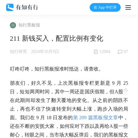
在 App 中打开
打开
知行黑板报
首页
211 新钱买入，配置比例有变化
有知
12004
67
知行研究 ·
2024年10月9日
有行
叮咚叮咚，知行黑板报准时抵达，请查收。
朋友们，好久不见，上次黑板报专栏更新是 9 月 25
温度计
日，短短两周时间，其中一周还是国庆假期，但
A股
在此期间却发生了翻天覆地的变化。从之前的阴跌不
加入我们
止，再也不信了快速转变到大幅上涨，跑步入场的局
面。我们在 9 月 18 日发布的
第 209 篇黑板报文章
中，
还在不断的安抚大家，如何应对下跌以及再给
A股
一些
耐心，转眼之间，当市场大幅反弹后，我们的黑板报文