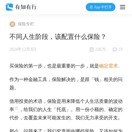
在 App 中打开
打开
保险专栏
首页
不同人生阶段，该配置什么保险？
有知
22670
23
2024年12月3日
有行
买保险的第一步，也是最重要的一步，就是
确定需求。
作为一种金融工具，保险解决的，是跟「钱」相关的问
温度计
题。
加入我们
借用投资的术语，保险是用来降低个人生活质量的
波动
率
，给我们的人生「托底」。用一份小额的、确定的
代价，去覆盖未来可能发生的、我们无力承受的开支。
那么，问题来了：我们究竟面临哪些风险，又该如何为