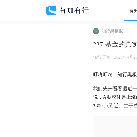
有
知行黑板报
237 基金的
知行研究 ·
2025年4月2
叮咚叮咚，知行黑板
我们先来看看最近
说，
A股
整体是上涨
3300 点附近。由