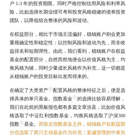
户 1-3 年的投资期限。同时严格控制信用风险和利率风
险，比如选择长期业绩可考和投资风格稳健的债券投资
团队，以降低组合整体的风险和波动。
在权益部分，相比于市场主流偏好，稳钱账户则会更加
重视确定性和稳定性：以控制风险和波动为先，而非收
益排名和短期弹性。由此，我们看到，稳钱账户在权益
基金的配置部分，自然而然地便会以价值风格为主，均
衡风格为辅，同时少量成长风格作为补充，这一切都是
从稳钱账户的投资目标出发而得来的。
在确定了
大类资产
配置风格的整体特征之后，便是选
择具体的单只基金。
指数基金
的选择比较容易理解，
我们在此前的黑板报也都有多篇文章涉及，比如价值风
格选取了
中证红利
指数基金
，均衡风格选取了
沪深300
指数
基金。
而除去
指数基金
之外，稳钱账户在权益部
分也选取了两只
主动基金
作为补充：姜诚管理的中泰兴