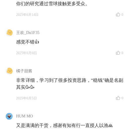
你们的研究通过雪球接触更多受众。
2025年6月14日
0
王欢_Du1F35
感觉不错👍
2025年6月6日
0
橘子甜酱
非常详细，学习到了很多投资思路，“稳钱”确是名副
其实🥳🥳
2025年6月5日
0
HUM MO
又是满满的干货，感谢有知有行一直授人以渔🙏