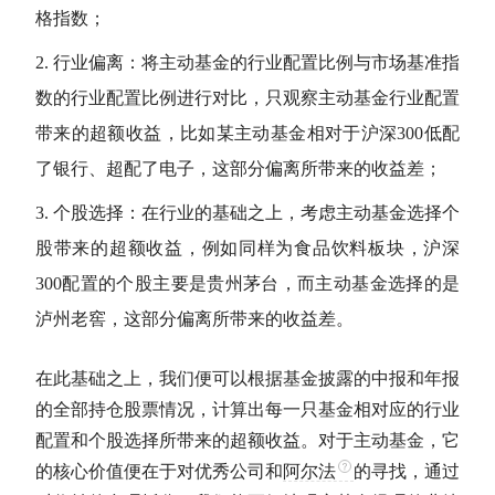
格指数；
行业偏离：将
主动基金
的行业配置比例与市场基准指
数的行业配置比例进行对比，只观察
主动基金
行业配置
带来的
超额收益
，比如某
主动基金
相对于
沪深300
低配
了银行、超配了电子，这部分偏离所带来的收益差；
个股选择：在行业的基础之上，考虑
主动基金
选择个
股带来的
超额收益
，例如同样为食品饮料板块，
沪深
300
配置的个股主要是贵州茅台，而
主动基金
选择的是
泸州老窖，这部分偏离所带来的收益差。
在此基础之上，我们便可以根据基金披露的中报和年报
的全部持仓股票情况，计算出每一只基金相对应的行业
配置和个股选择所带来的
超额收益
。对于
主动基金
，它
的核心价值便在于对优秀公司和
阿尔法
的寻找，通过