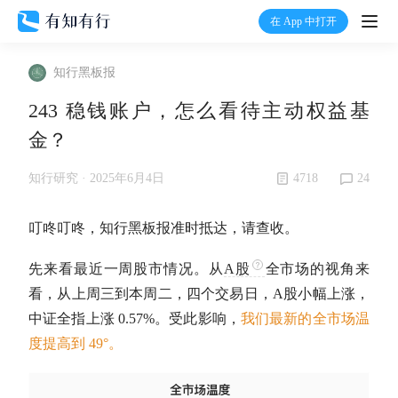
在 App 中打开
打开
知行黑板报
首页
243 稳钱账户，怎么看待主动权益基
金？
有知
4718
24
知行研究 ·
2025年6月4日
有行
叮咚叮咚，知行黑板报准时抵达，请查收。
温度计
先来看最近一周股市情况。从
A股
全市场的视角来
看，从上周三到本周二，四个交易日，
A股
小幅上涨，
加入我们
中证全指上涨 0.57%。受此影响，
我们最新的全市场温
度提高到 49°。