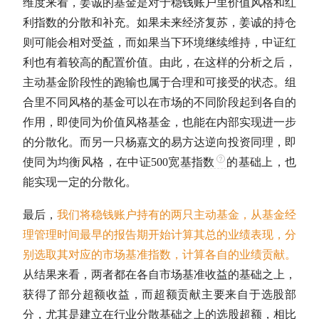
维度来看，姜诚的基金是对于稳钱账户里价值风格和红
利指数的分散和补充。如果未来经济复苏，姜诚的持仓
则可能会相对受益，而如果当下环境继续维持，
中证红
利
也有着较高的配置价值。由此，在这样的分析之后，
主动基金
阶段性的跑输也属于合理和可接受的状态。组
合里不同风格的基金可以在市场的不同阶段起到各自的
作用，即使同为价值风格基金，也能在内部实现进一步
的分散化。而另一只杨嘉文的易方达逆向投资同理，即
使同为均衡风格，在
中证500
宽基指数
的基础上，也
能实现一定的分散化。
最后，
我们将稳钱账户持有的两只
主动基金
，从基金经
理管理时间最早的报告期开始计算其总的业绩表现，分
别选取其对应的市场基准指数，计算各自的业绩贡献。
从结果来看，两者都在各自市场基准收益的基础之上，
获得了部分
超额收益
，而超额贡献主要来自于选股部
分，尤其是建立在行业分散基础之上的选股超额，相比