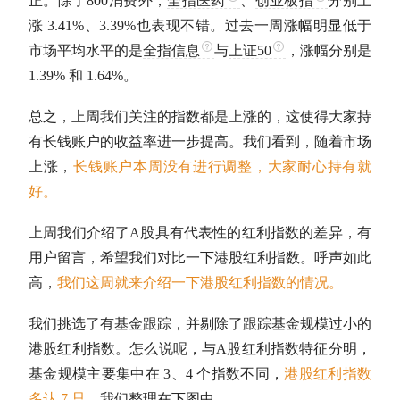
正。除了
800消费
外，
全指医药
、
创业板指
分别上
涨 3.41%、3.39%也表现不错。过去一周涨幅明显低于
市场平均水平的是
全指信息
与
上证50
，涨幅分别是
1.39% 和 1.64%。
总之，上周我们关注的指数都是上涨的，这使得大家持
有长钱账户的收益率进一步提高。我们看到，随着市场
上涨，
长钱账户本周没有进行调整，大家耐心持有就
好。
上周我们介绍了
A股
具有代表性的红利指数的差异，有
用户留言，希望我们对比一下港股红利指数。呼声如此
高，
我们这周就来介绍一下港股红利指数的情况。
我们挑选了有基金跟踪，并剔除了跟踪基金规模过小的
港股红利指数。怎么说呢，与
A股
红利指数特征分明，
基金规模主要集中在 3、4 个指数不同，
港股红利指数
多达 7 只。
我们整理在下图中。