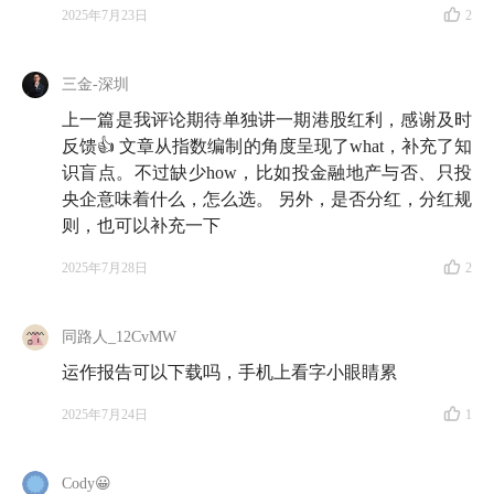
2025年7月23日
2
三金-深圳
上一篇是我评论期待单独讲一期港股红利，感谢及时
反馈👍 文章从指数编制的角度呈现了what，补充了知
识盲点。不过缺少how，比如投金融地产与否、只投
央企意味着什么，怎么选。 另外，是否分红，分红规
则，也可以补充一下
2025年7月28日
2
同路人_12CvMW
运作报告可以下载吗，手机上看字小眼睛累
2025年7月24日
1
Cody😀