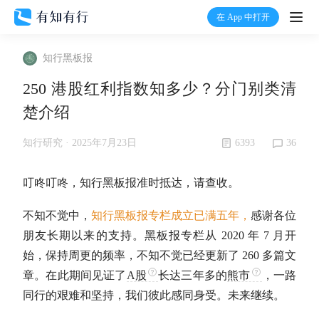
在 App 中打开
打开
知行黑板报
首页
250 港股红利指数知多少？分门别类清
楚介绍
有知
6393
36
知行研究 ·
2025年7月23日
有行
叮咚叮咚，知行黑板报准时抵达，请查收。
温度计
不知不觉中，
知行黑板报专栏成立已满五年，
感谢各位
朋友长期以来的支持。黑板报专栏从 2020 年 7 月开
加入我们
始，保持周更的频率，不知不觉已经更新了 260 多篇文
章。在此期间见证了
A股
长达三年多的
熊市
，一路
同行的艰难和坚持，我们彼此感同身受。未来继续。