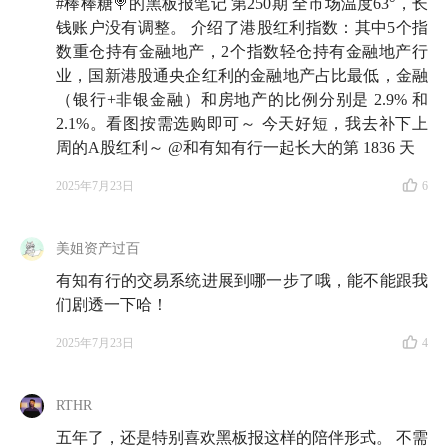
#棒棒糖🍭的黑板报笔记 第250期 全市场温度63°，长
钱账户没有调整。 介绍了港股红利指数：其中5个指
数重仓持有金融地产，2个指数轻仓持有金融地产行
业，国新港股通央企红利的金融地产占比最低，金融
（银行+非银金融）和房地产的比例分别是 2.9% 和
2.1%。看图按需选购即可～ 今天好短，我去补下上
周的A股红利～ @和有知有行一起长大的第 1836 天
2025年7月23日
6
美姐资产过百
有知有行的交易系统进展到哪一步了哦，能不能跟我
们剧透一下哈！
2025年7月23日
4
RTHR
五年了，还是特别喜欢黑板报这样的陪伴形式。 不需