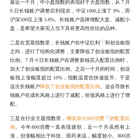
最近一个月，中小盘指数的表现好于大盘指数，从 7 月
9 日长钱账户调整后到现在，
中证1000
上涨了 9%，而
沪深300
仅上涨 3.8%。长钱账户选择增配大盘、减配小
盘，是希望大家买入当下具有更高性价比的品种。
二是在
宽基指数
里，长钱账户在
中证红利
和
创业板指
之间，进行了结构化调整，主要降低了
创业板指
的配置
比例。7 月 9 日长钱账户在调整新钱买入配置比例时，
加大了
创业板指
的配置比例。之后一个月的时间，
创业
板指
上涨幅度超过 10%，指数温度也快速提升。于是
这次长钱账户
降低了
创业板指
的配置比例
。这会导致长
钱账户在成长风格上进行了减配，价值风格上进行了增
配。
三是在行业主题指数里，
继续加大
800消费
的配置比
例
。今年
800消费
一直表现疲软，近一个月虽然有上
涨，但涨幅相比于科技、医药来说，幅度较小。
800消