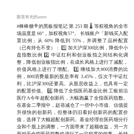
眼里有光的azure
#棒棒糖🍭的黑板报笔记 第 253 期 🌡 等权视角的全市
场温度是 66°，加权视角57°。 长钱账户「新钱买入配
置比例」从 60% 降低到 55%，并调整了品种配置
（已有持仓不变）： 1️⃣ 加大沪深300比例，降低中小
盘指数比例 2️⃣ 中证红利和创业板指之间结构化调
整，降低创业板指比例，在成长风格上进行了减配，
价值风格上进行了增配。 3️⃣ 继续加大800消费的比
例，800消费最新的股息率有 3.45%，仅次于中证红
利，比沪深300还要高。从股息收益上，也具有一定
的配置价值。 4️⃣ 降低了全指医药基金比例 工银前沿
医疗A今年超配创新药，大幅跑赢了全指医药指数。
在基金二季报中，赵蓓减仓了一些中小市值、估值提
升很快的创新药，但整体仍旧看好创新药的配置价
值，选择了大幅超配创新药。基金经理在医药细分行
业和个股上的调整，一方面带来了超额收益，另一方
面对于全指医药指数也进行了一定程度的偏离。 长钱