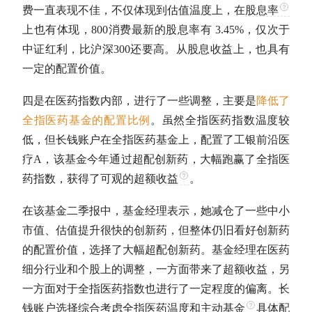
费
一直表现不佳，不仅体现到
估值
温度上，在
股息率
上也有体现，
800消费
最新的
股息率
有 3.45%，仅次于
中证红利
，比
沪深300
还要高。从股息收益上，也具有
一定的配置价值。
四是在医药指数内部，进行了一些调整，主要是
降低了
全指医药
基金的配置比例
。虽然
全指医药
指数温度较
低，但长钱账户在
全指医药
基金上，配置了工银前沿医
疗A，该基金今年通过超配创新药，大幅跑赢了
全指医
药
指数，获得了可观的
超额收益
。
在该基金二季报中，基金经理表示，她减仓了一些中小
市值
、
估值
提升很快的创新药，但整体仍旧看好创新药
的配置价值，选择了大幅超配创新药。基金经理在医药
细分行业和个股上的调整，一方面带来了
超额收益
，另
一方面对于
全指医药
指数也进行了一定程度的偏离。长
钱账户选择综合考虑
全指医药
温度和
主动基金
具体配