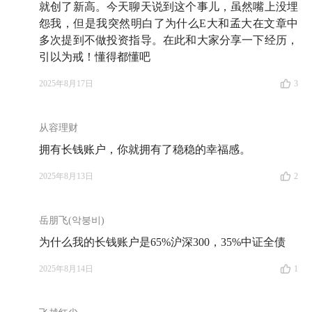
就创了新高。今天聊天说到这个事儿，虽然嘴上没埋
怨我，但是我突然明白了为什么E大和孟大在文章中
多次提到不做投资指导。在此和大家分享一下经历，
引以为戒！懂得都懂吧
2025年8月17日
3
从容理财
拥有长钱账户，你就拥有了稳稳的幸福感。
2025年8月13日
2
岳朋飞(악붕비)
为什么我的长钱账户是65%沪深300，35%中证全债
2025年8月14日
1