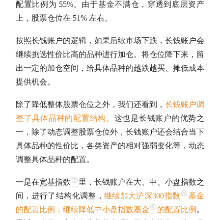
配置比例为 55%。由于基金不满仓，穿透到底层资产
上，股票
仓位
在 51% 左右。
按照长钱账户的逻辑，如果后续市场下跌，长钱账户会
继续挑选性价比高的品种进行加仓。将
仓位
降下来，留
出一定的加仓空间，给具体品种的越跌越买、摊低成本
提供机会。
除了降低整体股票
仓位
之外，我们还看到，
长钱账户调
整了具体品种的配置结构。
这也是长钱账户的优势之
一，除了动态调整股票
仓位
外，长钱账户还会结合当下
具体品种的性价比，各类资产的相对强弱变化等，动态
调整具体品种的配置。
一是在
宽基指数
里，长钱账户在大、中、小盘指数之
间，进行了结构化调整，
继续加大
沪深300指数
基金
的配置比例，继续降低中小盘
指数基金
的配置比例
。