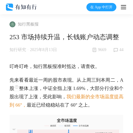
在 App 中打开
打开
知行黑板报
首页
253 市场持续升温，长钱账户动态调整
有知
9669
44
知行研究 ·
2025年8月13日
有行
叮咚叮咚，知行黑板报准时抵达，请查收。
先来看看最近一周的股市表现。从上周三到本周二，
A
温度计
股
整体上涨，中证全指上涨 1.69%，大部分行业和个
股出现了上涨，受此影响，
我们最新的全市场温度提高
加入我们
到 66°，
最近已经稳稳站在了 60° 之上。