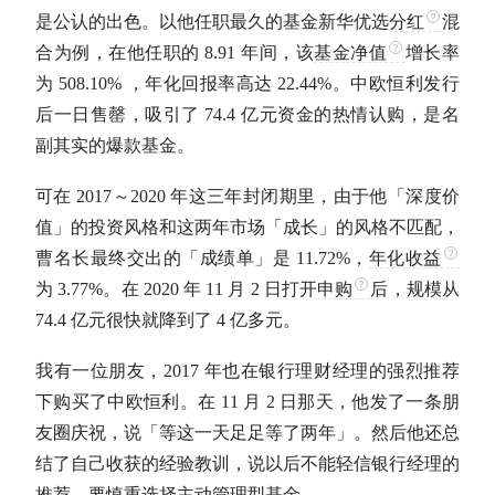
是公认的出色。以他任职最久的基金新华优选
分红
混
合为例，在他任职的 8.91 年间，该
基金净值
增长率
为 508.10% ，年化回报率高达 22.44%。中欧恒利发行
后一日售罄，吸引了 74.4 亿元资金的热情认购，是名
副其实的爆款基金。
可在 2017～2020 年这三年封闭期里，由于他「深度价
值」的投资风格和这两年市场「成长」的风格不匹配，
曹名长最终交出的「成绩单」是 11.72%，
年化收益
为 3.77%。在 2020 年 11 月 2 日打开
申购
后，规模从
74.4 亿元很快就降到了 4 亿多元。
我有一位朋友，2017 年也在银行理财经理的强烈推荐
下购买了中欧恒利。在 11 月 2 日那天，他发了一条朋
友圈庆祝，说「等这一天足足等了两年」。然后他还总
结了自己收获的经验教训，说以后不能轻信银行经理的
推荐，要慎重选择主动管理型基金。