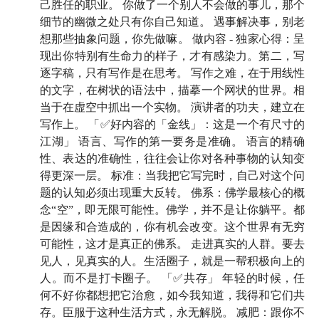
己胜任的职业。 你做了一个别人不会做的事儿，那个
也许这不是关于「成功」的故事，而是关于一个人如何
细节的幽微之处只有你自己知道。 遇事解决事，别老
与时间、身体、和命运相处。在这场永无休止的缠斗当
想那些抽象问题，你先做嘛。 做内容 - 独家心得：呈
中，他找到了什么？
我也好，你也好，或许都能从中
现出你特别有生命力的样子，才有感染力。第二，写
逐字稿，只有写作是在思考。 写作之难，在于用线性
发现一点自己的影子。
的文字，在树状的语法中，描摹一个网状的世界。相
当于在虚空中抓出一个实物。 演讲者的功夫，建立在
🍻 本期嘉宾
写作上。 「✅好内容的「金线」：这是一个有尺寸的
江湖」 语言、写作的第一要务是准确。 语言的精确
罗振宇：
得到 App 创始人，
《文明之旅》
主讲人。
性、表达的准确性，往往会让你对各种事物的认知变
得更深一层。 标准：当我把它写完时，自己对这个问
题的认知必须出现重大反转。 佛系：佛学最核心的概
🪡 时间轴
念“空”，即无限可能性。佛学，并不是让你躺平。都
是因缘和合造成的，你有机会改变。这个世界有无穷
06:32
一直工作，一直到生命的极限
可能性，这才是真正的佛系。 走进真实的人群。要去
见人，见真实的人。生活圈子，就是一帮积极向上的
09:03
「我感到生命在体内呼啸而过」
人。而不是打卡圈子。 「✅共存」 年轻的时候，任
何不好你都想把它治愈，如今我知道，我得和它们共
11:16
保持大脑活力的最好方式，就是不停跟它闹别扭
存。臣服于这种生活方式，永无解脱。 减肥：跟你不