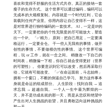
🧠
喜欢和觉得不舒服的生活方式共存。真正的接纳一套
瘦子的生存方式。 这个世界可以通过编码，编码可以
20:30
把自己创造出来，向世界输出秩序
无成本的大规模复制。内容就是一个时代红利，它会
装载到任何产业里。你用内容让自己变得不一样，这
27:51
时间的规模：长期主义的最大秘密，在于只要做
是对世界进行独特编码的一套技术。 AI，一定是IP的
完，就是做成
天下。一定要把你的个性无限度的尽可能放大，塑造
出一个IP。 「✅精力」 原则：把自己用足，一定要满
35:22
人生所有的曲线中，只有一件事，年龄越大，
格运行，一定要全仓。 干一些人无我有的事情，做开
它越上升，那就是你对自己的了解
创性的事情，不要做模仿性的事情。 这个世界可编
程，玩 or 工作，就在一念之间。 稍微改一下自己的
41:07
珠峰就在头顶，天公作美，而你资源充沛，你能
时间表，稍微编一下程，你自己就会变得更好（世界
的可塑性）。 你要意识到它可以改变，然后再采取行
不上吗？别人觉得苦，但我心里乐着呢
动，它就有可能改变。 「✅在命运面前，斗志始终」
45:55
拥有一个窗口，不断的倒逼自己学习。 努力这件事本
一个穷孩子眼里的「尽力」：抓住机会往前
身就是命运的组成部分。 人生阶段：找到自我 → 追
「拱」，世界处处是资源
求忘我 → 超越自我。 一个人一生中最为辉煌的一
天，并不是功成名就的那一天，而是从悲叹和绝望中
52:34
发明一个只有自己能够胜任的职业，这是 AI 时
产生出对人生挑战的欲望，并且勇敢迈向这种挑战的
代的人类必须要做的
那一天。