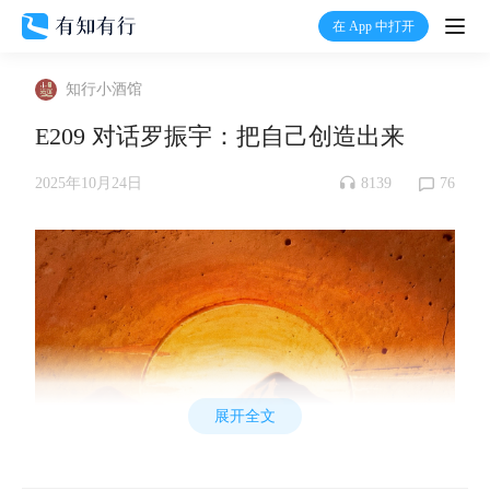
在 App 中打开
打开
知行小酒馆
首页
E209 对话罗振宇：把自己创造出来
有知
8139
76
2025年10月24日
有行
温度计
加入我们
展开全文