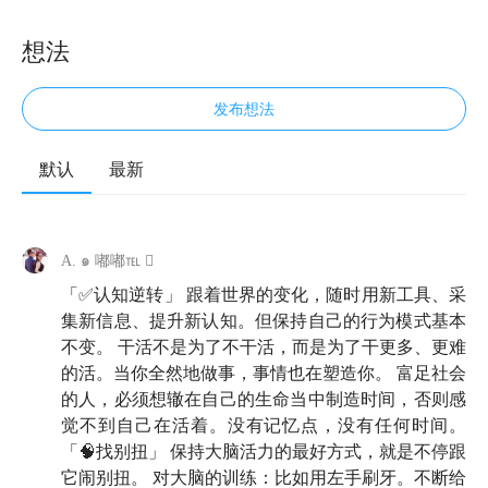
想法
发布想法
默认
最新
👓 我与世界周旋久，宁作我。
欢迎来到《知行小酒馆》，这是一档由有知有行出品的
A. ๑ 嘟嘟℡ 
播客节目，我们关注投资，更关注怎样更好地生活，我
「✅认知逆转」 跟着世界的变化，随时用新工具、采
是雨白。
集新信息、提升新认知。但保持自己的行为模式基本
不变。 干活不是为了不干活，而是为了干更多、更难
今天的嘉宾，是我最开始做播客时就想请来的嘉宾——
的活。当你全然地做事，事情也在塑造你。 富足社会
罗振宇。
他是得到 App 的创始人，也许你了解他是通
的人，必须想辙在自己的生命当中制造时间，否则感
过罗辑思维，也可能是因为他每年的跨年演讲，又或者
觉不到自己在活着。没有记忆点，没有任何时间。
是他从去年开始制作的《文明之旅》。
「🧠找别扭」 保持大脑活力的最好方式，就是不停跟
它闹别扭。 对大脑的训练：比如用左手刷牙。不断给