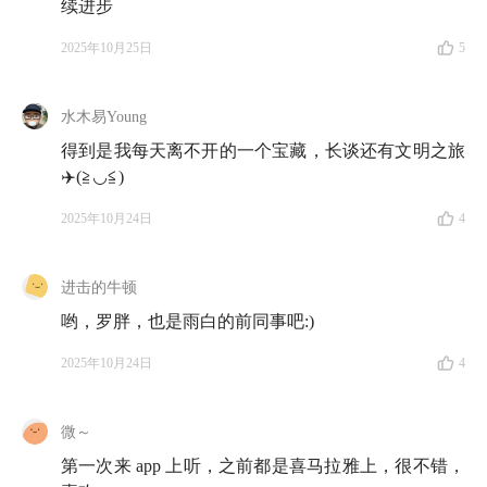
续进步
版的一套大型学术翻译丛书。自1981年问世以来，历时
四十年，迄今已推出二十辑 900 种，是我国现代出版史
2025年10月25日
5
上规模最大、最为重要的学术翻译工程（
详见官网
）。
水木易Young
🌐 知行小酒馆公告牌
得到是我每天离不开的一个宝藏，长谈还有文明之旅
✈️(≧◡≦)
👛 入场投资前，不妨先为自己理清生活备用金
2025年10月24日
4
最近一段时间市场比较热，我们通常都会告诉新朋友，
在入场投资之前，一定一定：
确保自己留好了一笔
生活
进击的牛顿
备用金
。
哟，罗胖，也是雨白的前同事吧:)
有知有行在更新到 2.0 版本后，已经支持了单只基金交
2025年10月24日
4
易。现在的你，可以把短期不用的活钱放在投资钱包，
享受货币基金收益了。
微～
如果你对备用金的用途有更明确的要求，还可以使用有
第一次来 app 上听，之前都是喜马拉雅上，很不错，