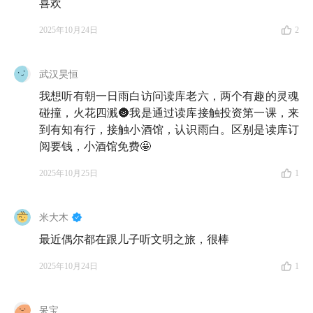
喜欢
知有行独有的「心理账户」功能，来把「确定要用的
钱」和「备而不用的钱」分开来。如果你的备用金有 6
2025年10月24日
2
个月以上不会动用，还可以尝试利用短
债基
金，来稍
稍增厚一些收益，当然也要注意，短
债基
金虽然波动不
武汉昊恒
高，但依然可能有单日或短期亏损风险。
我想听有朝一日雨白访问读库老六，两个有趣的灵魂
碰撞，火花四溅🌚我是通过读库接触投资第一课，来
理清生活备用金，看起来只是管理好了一笔钱，但它能
到有知有行，接触小酒馆，认识雨白。区别是读库订
让我们在遇到突发情况时，不用被迫卖出手里的资产；
阅要钱，小酒馆免费🤩
也为自己存下了一笔能够从容应对生活的底气。去试试
看，希望你喜欢。
2025年10月25日
1
（市场有风险，投资需谨慎。基金的过往业绩并不预示
米大木
其未来表现，基金管理人管理的其他基金的业绩并不构
最近偶尔都在跟儿子听文明之旅，很棒
成基金业绩表现的保证。请全面了解投资产品风险收益
特征，结合自身风险承受能力和投资需求，审慎做出投
2025年10月24日
1
资决策。）
呆宝