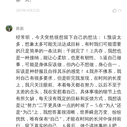
59:51
好内容的「金线」：这是一个有尺寸的江湖
2025年10月25日
19
71:42
年轻的时候，任何不好你都想把它治愈，如今
旖旎
我知道，我得和它们共存
经常听，今天突然很想留下自己的想法： 1.预设太
83:20
满格运行的人生：我不计算 ROI，我的原则非常
多，想象太多可能无法达成目标，有时我们可能需要
简单，就是把自己用足，
的只是简单的一条法则：干就完了！ 2.共存，我想也
全仓
是一种接纳，能让心柔软，也更有韧性。 3.逼自己做
89:32
在我生命的最后阶段，我打算每天直播一小时：
事，可能是身体应该做，但内心不想做，身心合一，
应该是种舒服且自得其乐的感觉！ 4.我并不佛系，我
活到老、学到老、展示到老
对自己有很多要求，但是听完我发现，在时间的长度
90:22
上，我只关注眼前。本着每天都在努力，以后不至于
在命运面前，斗志始终
太差的念头，我在安慰着自己。具体事项的细节上也
有所欠缺，每天没有既定的目标和反馈方式，我想该
🔍 猜你想看
是让“努力”二字更具体一点的时候了～ 5.在“为人”还
是“为己”上，我想答案很清晰，世界瞬息万变、纷纷
10:46
人脑的记忆就像压缩包
，这一段比喻出自嘉宾张
扰扰，唯有保有“自己”，才能在时间的长河中保持前
行，留下真实的自己。 6.最后，做个讲故事的人吧，
云帆做客小酒馆的第二期节目：
E110 与张云帆聊《芒