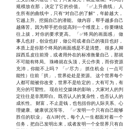
康比一切都重要，对吧？
规模放在那，决定了它的价值。 「✅上升曲线」 人
生所有的曲线中，只有“对自己的了解”，年龄越大，
但他不是。他继续每年的跨年演讲，完成了自己每天
它越上升。挖掘自己的潜能。 做内容，帮手越多自己
60 秒的十年之约，还启动了一个更宏大的、跨度 20 年
越痛苦。因为帮手把你提高到一个维度上，你要继续
的项目——
《文明之旅》
。从公元 1000 年开始，一期
往上拔，对你的要求更高。 「✅终局的画面感」 做
讲一年，每周更新，讲到 1912 年为止。
事儿也好，创业也好，做公司或者自己的项目也好，
本质上是你那个终局的画面感是不是清楚。 很多人脚
听到这个计划的时候，我目瞪口呆—— 他到底在想什
踩西瓜皮往前滑，或者用外在的标准衡量自己，那就
么？都这样了，他为什么还要和自己死磕？他到底在和
不可能有终局。 珠峰就在头顶，天公作美，而你资源
谁较劲？是对时间的不服，还是对自己生命的一种交
充沛，你能不上吗？ 「✅尽力」 抓住机会（一点可
能性）往前「拱」，世界处处是资源。 这个世界每个
代？我想知道，是什么，让一个人能在肉身的极限中，
人都可能被你改变，世界不是给定的，大有可为，有
仍然找到继续工作的理由，甚至是快乐？
充分的可塑性。 现在社交媒体的影响，大家对人的判
定往往是非黑即白。既否认人的复杂性，也否认人的
也许，这期节目也许能帮我们去理解这样一位神奇的人
成长性。 财富，不止是钱，也包括你的人际关系、心
类样本——
当身体开始设限，时间在推着你往前，一个
理健康、健康状况等等。 「✅发明一个只有自己能够
人为什么还要拼命工作？又是怎样，在做事的过程中，
胜任的职业」 在AI时代，每个人一生都面对着一个
重新与世界达成和解？
任务，把自己发明出来，或者发明一个全世界只有自