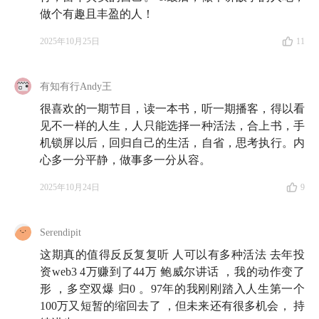
做个有趣且丰盈的人！
格之道》：对知识诚实，是你能给自己最好的礼物
2025年10月25日
11
20:17
罗胖六十秒：
罗振宇从 2012 年起开启的项目，
每天清晨用 60 秒语音分享一个思考点，连更 10 年。详
有知有行Andy王
见公众号：
罗胖六十秒
。
很喜欢的一期节目，读一本书，听一期播客，得以看
25:45
「
古之学者为己，今之学者为人」
，原文出自
见不一样的人生，人只能选择一种活法，合上书，手
机锁屏以后，回归自己的生活，自省，思考执行。内
《论语 · 宪问》第 14 篇第 24 章。大意为：古人求学是
心多一分平静，做事多一分从容。
为了修养自身，而今人多是为了取悦别人或谋求外在名
利。
2025年10月24日
9
41:26
人物：
左晖
（1971—2021），链家地产创始人，
Serendipit
贝壳找房创始人。
这期真的值得反反复复听 人可以有多种活法 去年投
46:33
广院
：北京广播学院，现中国传媒大学。
资web3 4万赚到了44万 鲍威尔讲话 ，我的动作变了
形 ，多空双爆 归0 。97年的我刚刚踏入人生第一个
90:00
汉译世界学术名著丛书
：是商务印书馆组织出
100万又短暂的缩回去了 ，但未来还有很多机会， 持