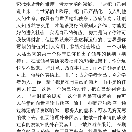
但对我来说，他是我的前老板，也是我非常敬重的一位
它找挑战性的难度，激发大脑的潜能。 「✅把自己创
老师。我们五年没见过了。
当年在一起工作的那些日
造出来，向世界输出秩序」 把自己产品化，嵌入到他
人的生命。你只有向世界输出秩序，形成节奏，让别
子，他是那个不苟言笑的工作狂，几乎把所有时间都扑
人知道我怎么用，才能够更好的跟别人合作，才能更
在工作上的人，不断地写稿、录制、思考、演讲。
好的进入社会，实现自己的价值。 努力是为了你许可
我获得财富，但世界从来不是这样运行的，世界是你
而离开得到后，我再次听到朋友提到罗老师，是他的耳
贡献的价值对别人有用，挣钱/社会地位。 一个职场
朵出现了问题。时间回到 2022 年的跨年演讲，因为疫
人活出来的第一个标志是你超出了领导的预期（期
情，迟迟无法确定观众是否可以进场。就在演讲前三
待）。在被领导表扬或者批评的思维框架下，你永远
天，他突然发现自己的左耳听不清了。
也活不出来。 把注意力放在事儿上，而不是领导的认
可上、领导的表扬上。 孔子：古之学者为己，今之学
他没有告诉任何人，也没有停下。他对着一个空荡的体
者为人。 你一辈子都是在写自己的简历，而不是给任
育馆，12000 个座位上摆放的熊猫玩偶，完成了一场没
何人打工，这是一个为己的过程，把自己给创造出
有「人」的跨年演讲。后来才知道，那是突发性耳聋。
来。 「✅时间的规模」 这个世界是可编程的，你可
以任意的向世界输出秩序。输出一些固定的秩序，通
如果当时能立刻就医，也许还有恢复的机会。
过稳定的节奏影响你。 服务人的需求，可以无穷无尽
我原以为，换成任何人，都会趁这个机会按下暂停键
的做下去。但要追逐外来因素，把做一件事情的成败
过多的觊觎它的外在要素上，下坡路就在眼前。 长期
——够了，我该慢下来，我该对自己好一点。毕竟，健
主义的最大秘密，在于只要做完，就是做成。时间的