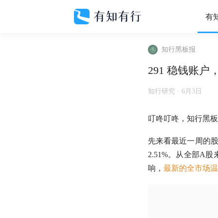
有
知行黑板报
291 稳钱账
知行研究 ·
6月3日
叮咚叮咚，知行黑板
先来看最近一周的
2.51%。从全部
A股
响，
最新的全市场温度