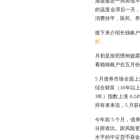
港股最近一周表现不
的温度会滞后一天
消费
持平，医药、养
接下来介绍长钱账户
好。
月初是按照惯例披露
看稳钱账户在五月份
5 月债券市场全面
综合财富（10年以上
3年）指数上涨 0.2
持有者来说，5 月
今年前 5 个月，
债
分跟谁比。跟风险更
水平的中证货币基金指