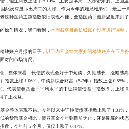
错，恒生科技上涨了 5.10%，主要是本周二大涨带来的。上面
，因此没有显示出周二的大涨。作为今年的难兄难弟们，最近一
老这种医药主题指数依旧表现不佳，
全指医药
最新温度来到了 
的操作情况，我们看到，
本周截至目前长钱账户没有进行调整，
稳钱账户月报的日子，
以下内容会给大家介绍稳钱账户在五月份
面对的市场情况。
上涨，整体来看，长债的表现会好于中短债，久期越长，涨幅越
）指数上涨 1.06%，中债新综合财富（5-7年）指数上涨 0.55%
4%。代表
债券基金
平均水平的中证纯债
债基
指数 5 月上涨 0
获得了正收益。
券基金
整体表现不错。今年以来中证纯债
债基
指数上涨了 1.31
低的货币基金相比，
债券基金
今年到目前为止，还是跑赢的状态
数，今年前 5 个月，仅仅上涨了 0.47%。