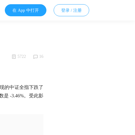
在 App 中打开
登录 / 注册
5722
16
现的中证全指下跌了
-3.46%。受此影