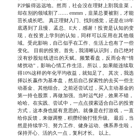
P2P躲得远远地。然而，社会没在理财上割我韭菜，
却在别的领域割了…… emmm，韭菜总要被割，才能
茁长成长吧。 真正理财入门、找到感觉，还是在18年
底遇到了且慢、孟总、E大，感谢！投资是认知的变
现，在投资上学到的认知，同样可以应用在其他领
域。受此影响，自己似乎在工作、生活上也有了一些
变化。 目前的投资。首先，我清晰认识到，自己绝对
没有炒股短线进出的天赋。频繁看盘，反而会有“情
绪扰动”，影响心情工作生活。所以，如果能连续取
得10%这样的年化平均收益，就知足了。 其次，我选
择以长嬴作为基本盘，然后自己探索性的去买一些主
动基金、其他组合。之前还尝试过，买入主动基金的
第一持仓股票，再做加强。当时运气好，效果不错，
哈哈。在实践、尝试中，一点点摸索适合自己的投资
方式，这本身也挺有意思的。就像是在打游戏，一直
给你反馈，来做调整，积攒经验打怪升级。 最后，当
然是持续学习、努力工作、健身运动、佛系养生啦，
保持开心、活的久一点，复利才长。 以上。