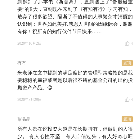
到翻到了那本书《断舍离》，直到遇上了“舒服最重
要”的E大，直到现在来到了《有知有行》学习有知，
放弃了很多欲望、隔断了不值得的人事繁杂才清醒的
认识到：世界如此美好.感恩人世间的因缘际会，谢谢
有你！祝所有的知行伙伴节日快乐……
2020年10月2日
4
有有
置顶
米老师在文中提到的满足偏好的管理型策略指的是我
要稳稳的幸福或者是以后很不错的基金公司的出的投
顾资产产品。😊
2020年8月29日
4
彭晶晶
置顶
所有人都在说投资大道是在长期持有，但做到的人很
少。 有人心性不坚，有人自信过头，有人好奇心旺