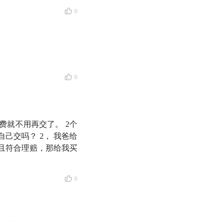
0
0
就不用再交了。 2个
己交吗？ 2， 我爸给
且符合理赔，那给我买
0