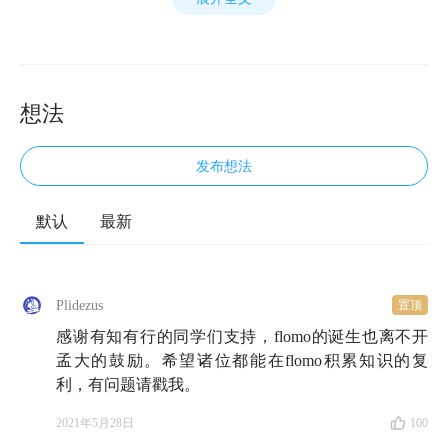
想法
发布想法
默认
最新
今天来到小酒馆的，是一位重磅嘉宾：flomo 浮墨笔记
的联合创始人，
少楠
。
Plidezus
置顶
少楠是非常厉害的产品人，也是有知有行的老朋友。有
感谢有知有行的同学们支持，flomo的诞生也离不开
知有行几乎每个人都是 flomo 的用户，使用 flomo 记笔
孟大的鼓励。希望诸位都能在flomo积累知识的复
记早已是我们的日常习惯，也可以说有知有行见证了这
利，有问题请戳我。
款产品的不断迭代与成长。
2021年5月28日
100
投资中，我们讲究要辨别信号与噪音，在生活中更是如