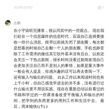
求智集（roadtowisdom)
2021年5月29日
5
其他推荐内容
志鹏
段永平投资问答录（投资逻辑篇、商业逻辑篇）
贝索斯致股东信（1997～2021）
在小宇宙听完播客，很认同其中的一些观点。 现在我
们处在一个信息爆炸的信息时代，应该自己选择要接
收一些什么消息。很早以前就关闭了朋友圈，每次都
本期音乐
是想看的时候自己去翻一个人的朋友圈。手机也静音
除了工作需求的微信其它软件基本没有后台。以前还
鼓动之歌II - 蓝色大门
会关注一下热点新闻，很长时间没看过新闻发现自己
Venus - Shocking Blue
会更加关注自己而不是别人的事情，如果是重大事件
一般会有人提及，你感兴趣的话可以再去查阅一下。
还有输入与输出的问题。 自从工作以来阅读时间也有
有知有行专属福利
上千小时，但自己感觉学进去的并不多，没有进行过
什么输出更不用说实践。现在在重新总结以前看过的
通过有知有行专属链接注册 flomo，即可获得 45 天会
书籍和学过的一些课准备改变平衡输入和输出的时
员资格（普通注册只有 14 天），体验「每日回顾」功
间，把学到的东西更多的用到工作和生活中去。 最
能。
后，周末愉快(≧∇≦)/