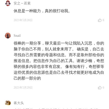
自己。这就是为什么我们需要一刻不停地吸收信息，因
安之～若素
为我们需要别人的故事来赋予我们意义。
休息是一种能力，真的很打动我。
我们不是不会思考，而是缺乏素材。不是我们算力不
2021年5月28日
8
够，而是我们没有足够的数据。
Snail
为什么「听了很多道理，却过不好这一生」？原因在
很棒的一期分享，聊天最后一句让我陷入沉思，你的
于你没有去实践。你没有自己的母题，没有积累，没有
脑子你自己不用，别人就拿来用了。 确实是，自己去
实践，那你得到的只是大量的信息，而不是知识。
寻找自己所需要的母题和信息。而不是靠外部给你的
推送信息。把信息作为自己的工具。谢谢少楠，奇想
每个人都有好奇心，我们只是害怕问愚蠢的问题，于
驿的很多内容也非常有启发。 像有知有行，奇想驿等
是我们的好奇心被打磨掉了。
这些优质的信息源也是自己去寻找才能更好地成为自
己的那一部分的
「平常人是很难有平常心的，所以平常心又叫不平常
2021年5月29日
6
心。如果你关心的不是事物的本质，没有平常心是正常
的。倒过来也一样，如果你关注的只是事物的本质，平
蒋大头
常心自然就在那里了。」—— 段永平