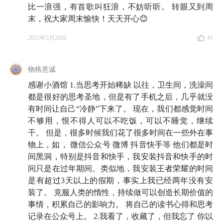
比一浪强，有首歌叫狂浪，不妨听听。 转眼又到周
故事，就只能靠别人的故事赋予自己意义
末，祝大家周末愉快！天天开心😊
30:04
少楠如何不断寻找和调整自己的母题？
2021年5月28日
41
39:20
人要怎么搜索自己不知道的东西？
42:42
我们如何确定自己获得了高质量的信息？
46:56
找到不同领域的脚手架，逐步搭建知识体系
物格意诚
52:55
7-11 的打工经历让少楠感受到知识的复利
感谢小酒馆 1.当思考开始稀缺 以往，卫生间，洗澡间
都是很好的思考圣地，但是有了手机之后，几乎就没
55:08
怎样培养自己的观察力和提问题的能力？
有时间让自己“冷静”下来了。 现在，我们都感觉时间
59:20
最好的信息源，是那些已经穿越了足够时间的优
不够用，恨不得人可以不吃饭，可以不睡觉，继续
质信息
干。 但是，很多时候我们花了很多时间在一些外在事
1:04:10
彩蛋
物上，如， 微信公众号 微博 抖音快手等 他们都是时
间黑洞，特别是抖音和快手，我安装抖音和快手的时
间只是在过年期间。类似地，我安装王者荣耀的时间
本期精彩瞬间
是有超过3天以上的假期，事实上我已经两年没有安
装了。 克服人类的惰性，持续做可以创造长期价值的
大多数人容易无聊，是因为他们没有问题。没有问
事情，积累自己的影响力。 将自己的读书心得和思考
题，就自然不需要思考。
记录在公众号上。 2.我看了，收藏了，但我忘了 你以