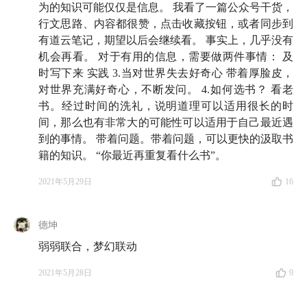
为的知识可能仅仅是信息。 我看了一篇公众号干货，
我们在学校里没有学过几样东西，第一，我们没有学
行文思路、内容都很赞，点击收藏按钮，或者同步到
过怎样找到幸福；第二，没有人教过我们如何休息，休
有道云笔记，期望以后会继续看。 事实上，几乎没有
机会再看。 对于有用的信息，需要做两件事情： 及
息是一种能力。
时写下来 实践 3.当对世界失去好奇心 带着厚脸皮，
「在很多时候，我们都想把自己的软弱和怯懦解释为
对世界充满好奇心，不断发问。 4.如何选书？ 看老
书。经过时间的洗礼，说明道理可以适用很长的时
宽容和弃绝。如果一个人可以得到却选择放弃，其中就
间，那么也有非常大的可能性可以适用于自己最近遇
有美德。我们知道，在我们的生活中，常常是由于懒惰
到的事情。 带着问题。带着问题，可以更快的汲取书
和怯懦而放弃了斗争，又试图催眠自己的大脑以使我们
籍的知识。 “你最近再重复看什么书”。
相信自己是勇敢的。」—— 辨喜
2021年5月29日
16
现代人忍受不了什么都不做，这和投资很像，什么都
不做其实是一个很重要的决定。这件事情特别难，难点
德坤
在于，我们不敢不做事情。很多时候，什么都不做是最
弱弱联合，梦幻联动
好的。
2021年5月28日
9
大部分人很难有自己的故事，需要别人的故事来武装