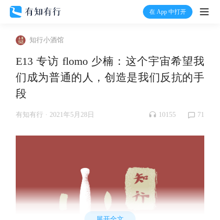
在 App 中打开
打开
知行小酒馆
首页
E13 专访 flomo 少楠：这个宇宙希望我
们成为普通的人，创造是我们反抗的手
有知
段
有行
10155
71
有知有行 ·
2021年5月28日
温度计
加入我们
展开全文