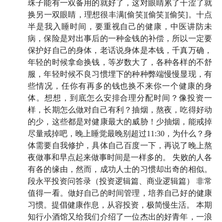
珠子能有一双备用的就好了，这对眼睛累了干涩了就
换另一双眼睛，理想很丰满[偷笑][偷笑][偷笑]。十点
半是我入睡时间，要重视自己的健康，中医讲防未
本期亮点
病，保险是对出事后的一种金钱的补偿，所以一定要
保护好自己的身体，老话说身体是本钱，千真万确，
02:38
快问快答：少楠的社交媒体使用习惯大公开！
年轻的时候拿命换钱，等岁数大了，各种各样的不舒
06:50
少楠怎样克服信息焦虑：真正重要的信息，你一
服，年轻时候不良习惯埋下的种种弊端慢慢显现，有
定会知道的
些情况，任你有再多的钱也换不来你一个健康的身
11:47
现代人很难忍受什么都不做，但什么都不做有时
体。想想，到底怎么安排合理分配时间？像投资一
样，长期怎么做对自己有利？抽烟，熬夜，吃得好动
是最好的决策
的少，这些都是对健康最大的威胁！少抽烟，能戒掉
14:52
深度的无聊常常能催生创造力
尽量戒掉吧，晚上睡觉最晚别超过11:30，为什么？身
16:13
怎么看待现代年轻人自称「佛系」但还是很焦
体需要自我修护，具体自己百度一下，再说了晚上熬
虑？
夜做事和早点起来做事时间是一样多的。 失败的人各
18:58
想克服没有手机的焦虑感，应该反过来问自己，
有各的缘由，然而，成功人士的习惯却出奇的相似。
在害怕什么
段永平投资问答录（投资逻辑篇、商业逻辑篇） 非常
值得一看。做好自己的时间管理，培养自己好的健康
21:30
大多数人无聊是因为没有问题，应该努力找到自
习惯。提倡健康作息，从容投资，极简慢生活。 本期
己的母题
知行小酒馆又给我们介绍了一位杰出的好青年，一浪
25:09
从嗑 CP 聊开去：如果我们没有勇气制造自己的