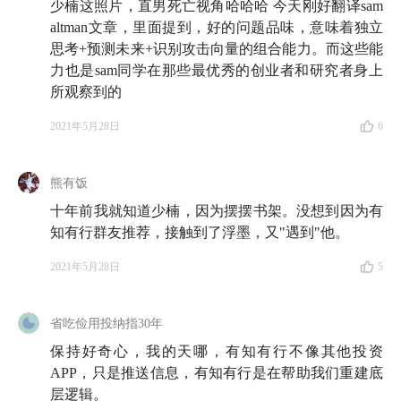
少楠这照片，直男死亡视角哈哈哈 今天刚好翻译sam
「这个宇宙希望你成为普通的人，并千方百计地吸
altman文章，里面提到，好的问题品味，意味着独立
引着你。千万别让它成为现实。」—— 杰夫·贝佐斯
思考+预测未来+识别攻击向量的组合能力。而这些能
力也是sam同学在那些最优秀的创业者和研究者身上
所观察到的
少楠优质信息源
2021年5月28日
6
推荐书籍
熊有饭
韩炳哲《倦怠社会》
斯瓦米·辨喜《行动瑜伽》
十年前我就知道少楠，因为摆摆书架。没想到因为有
知有行群友推荐，接触到了浮墨，又"遇到"他。
彼得·海斯勒（何伟）《江城》
吴念真《这些人，那些事》
2021年5月28日
5
马可·奥勒留《沉思录》
铃木敏文《零售的哲学》
省吃俭用投纳指30年
推荐微信公众号
保持好奇心，我的天哪，有知有行不像其他投资
APP，只是推送信息，有知有行是在帮助我们重建底
黄峥（colinhuangzheng)
层逻辑。