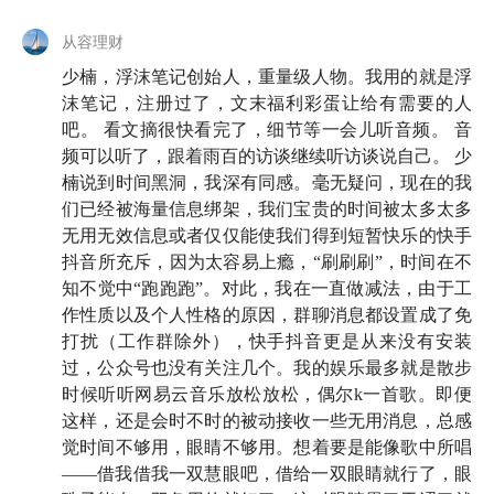
此。如今这样一个信息爆炸时代，我们每天被动获取大
从容理财
量的信息，被新闻热点裹挟，时常处于信息焦虑当中。
少楠，浮沫笔记创始人，重量级人物。我用的就是浮
这也是我们请少楠前来的原因，一起聊聊在这样一个时
沫笔记，注册过了，文末福利彩蛋让给有需要的人
代，我们该如何自处。
吧。 看文摘很快看完了，细节等一会儿听音频。 音
频可以听了，跟着雨百的访谈继续听访谈说自己。 少
为什么我们会无法停止刷手机？现代人为什么沉迷嗑
楠说到时间黑洞，我深有同感。毫无疑问，现在的我
CP？「躺平」和「佛系」究竟是不是一种可取的心
们已经被海量信息绑架，我们宝贵的时间被太多太多
态？怎样获取高质量信息，搭建自己的知识体系？在本
无用无效信息或者仅仅能使我们得到短暂快乐的快手
抖音所充斥，因为太容易上瘾，“刷刷刷”，时间在不
期节目里，少楠分享了自己对这些问题的独到见解。
知不觉中“跑跑跑”。对此，我在一直做减法，由于工
作性质以及个人性格的原因，群聊消息都设置成了免
另外，文末有 flomo 和有知有行联合推出的福利彩蛋，
打扰（工作群除外），快手抖音更是从来没有安装
千万不要错过哦。
过，公众号也没有关注几个。我的娱乐最多就是散步
时候听听网易云音乐放松放松，偶尔k一首歌。即便
主持 / 雨白
这样，还是会时不时的被动接收一些无用消息，总感
嘉宾 / 少楠（flomo 浮墨笔记联合创始人）
觉时间不够用，眼睛不够用。想着要是能像歌中所唱
剪辑 / 小文
——借我借我一双慧眼吧，借给一双眼睛就行了，眼
封面设计 / 港港