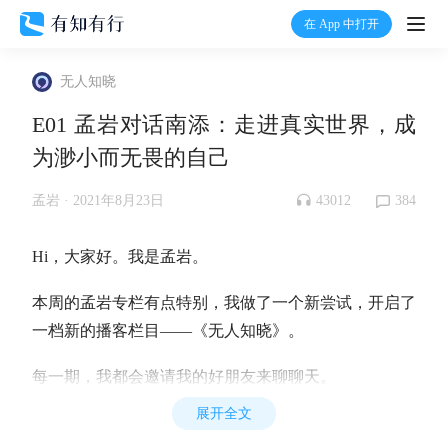
在 App 中打开
打开
无人知晓
首页
E01 孟岩对话南添：走进真实世界，成
为渺小而无畏的自己
有知
43012
384
孟岩 ·
2021年8月23日
有行
Hi，大家好。我是孟岩。
温度计
本周的孟岩专栏有点特别，我做了一个新尝试，开启了
一档新的播客栏目——《无人知晓》。
加入我们
每一期，我都会邀请我的好朋友来聊聊天。
展开全文
过去我写过非常多的文字。我写过「不预测，只应