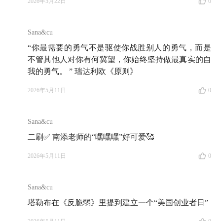
2026年5月22日
0
Sana&cu
制作 / 有知有行 编辑部
“你最需要的勇气不是驱使你战胜别人的勇气，而是
不管其他人对你有何冀望，你始终坚持做最真实的自
剪辑 / 柯霖
我的勇气。 ” 瑞达利欧《原则》
2026年5月11日
0
本期嘉宾
Sana&cu
南添，望岳投资创始人，商业思维青训营发起人。
二刷✅ 南添老师的“嘿嘿嘿”好可爱🥰
2026年5月11日
0
本期提示
Sana&cu
03:00
南添为什么总会跟别人纠正自己的身份是「商业
塔勒布在《反脆弱》里提到建立一个“美国创业者日”
分析师」？