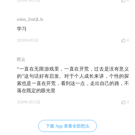
2026年5月11日
0
04:53
「把手弄脏」的两层含义
09:47
为什么要每个月办一次 9 小时的商业思维课？
robin_ZmQLJx
学习
17:11
怎么做到极度求真，知无不言？
2026年4月3日
0
26:49
说错了不要紧，不怕打脸
呓云
35:21
被南添写进了企业文化里的「规模效应」到底是
“一直在无限游戏里，一直在开荒，过去是没有意义
什么？
的”这句话好有启发。对于个人成长来讲，个性的探
索也是一直在开荒，看到这一点，走出自己的路，不
42:37
用「规模效应」解释为何从长期来看股权回报率
落在既定的眼光里
大概就在 8% 到 9% 左右
2026年3月15日
0
46:50
有知有行的「规模效应」体现在哪里？
49:58
从最初炒股没赚钱的经验开始，南添讲述他对
下载 App 查看全部想法
「投资」理解的三个阶段