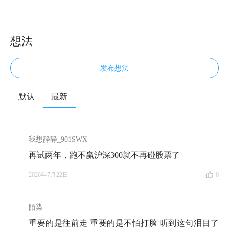
对」，也写过「因上努力，果上随缘」；我写过「专注
当下，纵情向前」，也写过「平静是认识到世界并非你
想的那样」。
想法
我意识到，这些背后更底层的逻辑都是「无人知晓」
——没有人知道未来是什么样子。
发布想法
这是《无人知晓》的第一季第一期，我请到了我的好朋
默认
最新
友
南添
来做客。和我一样，南添也是一名
投资人和创业
者
，2017 年年底，他开始经营自己的私募基金。与很
多投资人不同，我几乎没听过他称呼自己为「基金经
我想静静_901SWX
理」，他一般介绍自己为「
商业分析师
」。
再试两年，跑不赢沪深300就不再碰股票了
今天，我们聊了两个小时，
从他总在强调的「把手弄
2026年7月22日
0
脏」开始，一路聊到他写进企业文化的「极度求真」和
「规模效应」，以及他对「
价值投资
」理解的转变
。
陌染
重要的是往前走 重要的是不怕打脸 听到这句泪目了
欢迎大家收听。