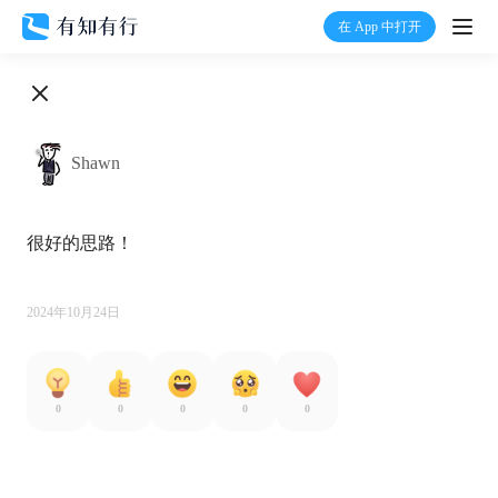
在 App 中打开
打开
首页
Shawn
有知
很好的思路！

有行
温度计
2024年10月24日
加入我们
0
0
0
0
0