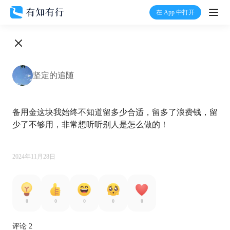
在 App 中打开
打开
首页
坚定的追随
有知
备用金这块我始终不知道留多少合适，留多了浪费钱，留
有行
少了不够用，非常想听听别人是怎么做的！

温度计
2024年11月28日
加入我们
0
0
0
0
0
评论 2