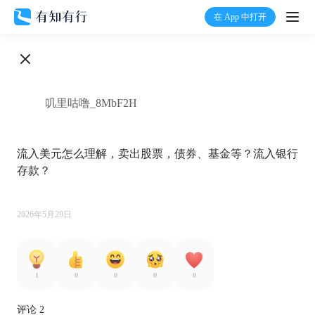
在 App 中打开
打开
首页
叽里咕噜_8MbF2H
有知
流入美元怎么理解，卖出股票，债券、基金等？流入银行
有行
存款？

温度计
2026年5月29日
加入我们
1
0
0
0
0
评论 2