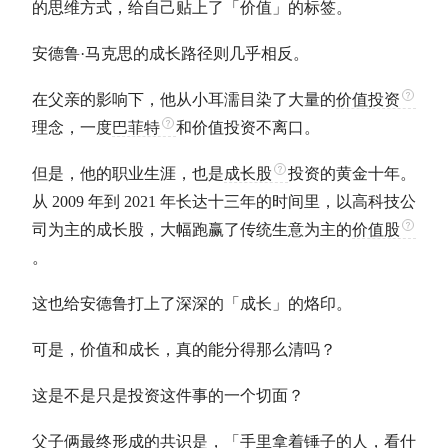
的思维方式，给自己贴上了「价值」的标签。
安德鲁·马克思的成长路径则几乎相反。
在父亲的影响下，他从小耳濡目染了大量的
价值投资
理念，一度
巴菲特
和
价值投资
不离口。
但是，他的职业生涯，也是
成长股
投资的黄金十年。
从 2009 年到 2021 年长达十三年的时间里，以高科技公
司为主的
成长股
，大幅跑赢了传统生意为主的
价值股
。
这也给安德鲁打上了深深的「成长」的烙印。
可是，价值和成长，真的能分得那么清吗？
这是不是只是投资这件事的一个切面？
父子俩最终形成的共识是，「手里拿着锤子的人，看什