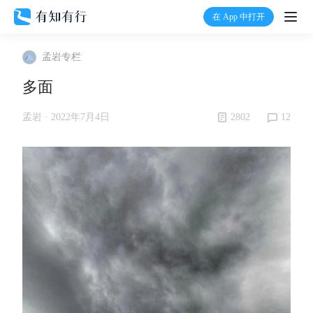
在 App 中打开
打开
孟岩专栏
首页
多面
有知
2802
12
孟岩 ·
2022年7月4日
有行
温度计
加入我们