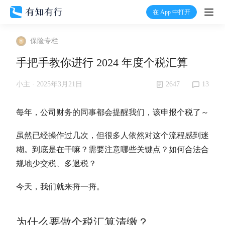
在 App 中打开
打开
保险专栏
首页
手把手教你进行 2024 年度个税汇算
有知
2647
13
小主 ·
2025年3月21日
有行
每年，公司财务的同事都会提醒我们，该申报个税了～
虽然已经操作过几次，但很多人依然对这个流程感到迷
温度计
糊。到底是在干嘛？需要注意哪些关键点？如何合法合
规地少交税、多退税？
加入我们
今天，我们就来捋一捋。
为什么要做个税汇算清缴？