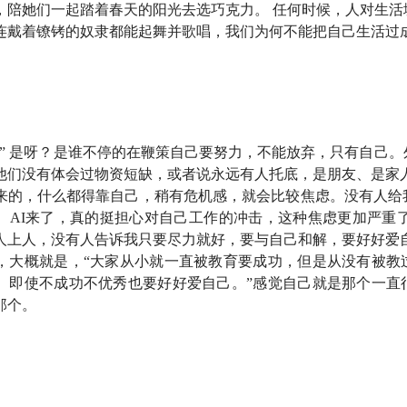
，陪她们一起踏着春天的阳光去选巧克力。 任何时候，人对生活
连戴着镣铐的奴隶都能起舞并歌唱，我们为何不能把自己生活过
义” 是呀？是谁不停的在鞭策自己要努力，不能放弃，只有自己
他们没有体会过物资短缺，或者说永远有人托底，是朋友、是家人
酒馆》，这是一档由
有知有行
出品的播客节目，我们关注投资，
来的，什么都得靠自己，稍有危机感，就会比较焦虑。没有人给
。AI来了，真的挺担心对自己工作的冲击，这种焦虑更加严重了
人上人，没有人告诉我只要尽力就好，要与自己和解，要好好爱自
：
人类好像越来越不习惯等待了
。
，大概就是，“大家从小就一直被教育要成功，但是从没有被教
。即使不成功不优秀也要好好爱自己。”感觉自己就是那个一直
 有关。AI 早就不只是一个少数人关注的科技话题了，它已经很具
那个。
不如问问 AI，让它帮忙生成几个方案；生活中遇到了糟心事，先找
类朋友，它随时都在，并且随时秒回。