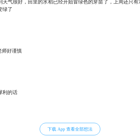
到天气很好，田里的水稻已经开始冒绿色的芽苗了，上周还只有
 AI 沟通的人，可能会丧失建立真实关系的能力
变绿了
本主义：无限制、无止境的自我开发
在鼓励勇攀高峰，却很少有人对你说：这就够了
义，它的反面是什么？无意义、节制、好玩、好奇心
老师好谨慎
I 时代，我们要重新强调人跟自己身体之间的关系？活着。
在到处都要结果的时代，偶尔做些毫无价值的事 ✨
犀利的话
oanalysis）
：由弗洛伊德（Sigmund Freud）创立的一种
识、梦境解析、自由联想等方式，帮助来访者理解过去经历，对
下载 App 查看全部想法