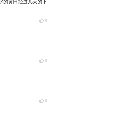
水的黄田经过几天的下
0
0
0
心理治疗的理论与实践体
当下行为与情绪的影