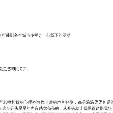
AI 时代我们的心理变化，以及内心的资本主义这两个话题，
欢。
有行能到各个城市多举办一些线下的活动
伦敦大学学院（UCL）儿童青少年精神分析心理治疗博士候选人
伦敦 16 年从业心理咨询师。
差点把我听哭了。
永远在线的 AI，让很多人不用再经历分离
GPT 都已经告诉我了，换一个」
严老师和我的心理咨询师老师的声音好像，都是温温柔柔但是
人与人之间最珍贵的，恰恰是那些不合拍的时刻
btw 这期开头星星的声音感觉亮亮的，从开头就让我觉得这期我