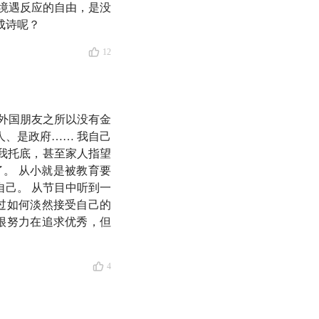
境遇反应的自由，是没
成诗呢？
12
。外国朋友之所以没有金
、是政府…… 我自己
更关注怎样更好地生
我托底，甚至家人指望
。 从小就是被教育要
己。 从节目中听到一
过如何淡然接受自己的
很努力在追求优秀，但
体地长进了很多人的日
4
 AI 聊几句，毕竟