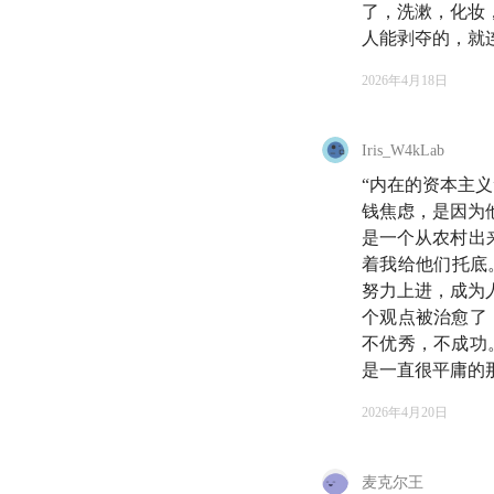
了，洗漱，化妆
人能剥夺的，就
2026年4月18日
Iris_W4kLab
⛄️ 赞美无意义。
“内在的资本主
钱焦虑，是因为
欢迎来到《知行小
是一个从农村出
活。
着我给他们托底
努力上进，成为
最近我们有一个感受
个观点被治愈了
不优秀，不成功
这件事当然和 AI
是一直很平庸的
常生活里——
2026年4月20日
比如，工作卡住了，
比起你需要睡觉的人
麦克尔王