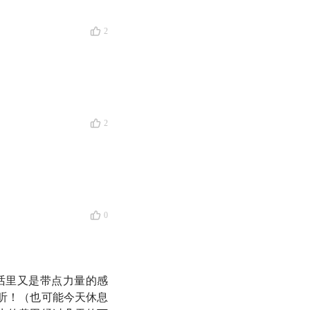
我们和严艺家老师一起
2
，UCL 精神分析发
2
0
话里又是带点力量的感
想听！（也可能今天休息