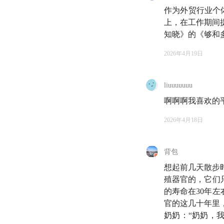
很微妙的是，一方面
作为外贸行业个
易着急，一旦冒出一
上，在工作期间
知晓》的《够和
关系好像也开始受这
2026年4月19日
因此我们在想，
比起
间关系的影响。
liuuuuuuu
当我们越来越习惯这
啊啊啊我喜欢的
甚至，改变我们理解
2026年4月18日
于是，我们想到了严
程训练。这几年，她
背包
想起前几天散步
也是在和艺家老师沟
殖器官的，它们
么抽象高深的理论，
的寿命在30年
官的这几十年里
在奔忙的现代生活中
奶奶：“奶奶，
象。而 AI 的出