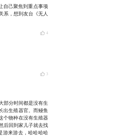
好像也变得越来越容
，让自己聚焦到重点事项
现实生活里，和人的
关系，想到友台《无人
4
心理，以及对人与人之
和家人朋友的关系，
3
向的心理治疗博士课
题，很受欢迎。
大部分时间都是没有生
本主义」
。这不是什
长出生殖器官。而鳗鱼
这个物种在没有生殖器
然后回到家儿子就去找
开发、不断产出的对
是游来游去，哈哈哈哈