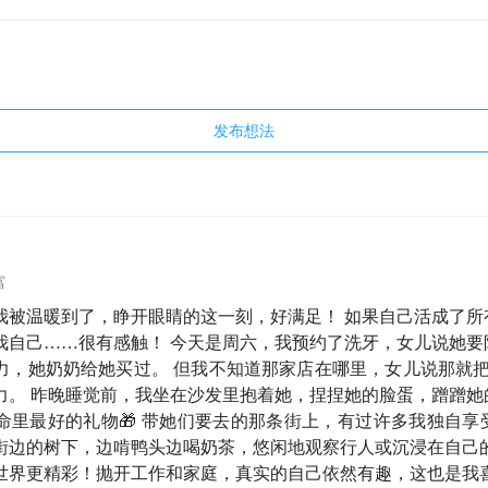
发布想法
富
我被温暖到了，睁开眼睛的这一刻，好满足！ 如果自己活成了所
我自己……很有感触！ 今天是周六，我预约了洗牙，女儿说她要
力，她奶奶给她买过。 但我不知道那家店在哪里，女儿说那就把
力。 昨晚睡觉前，我坐在沙发里抱着她，捏捏她的脸蛋，蹭蹭她
命里最好的礼物🎁 带她们要去的那条街上，有过许多我独自享
街边的树下，边啃鸭头边喝奶茶，悠闲地观察行人或沉浸在自己的
世界更精彩！抛开工作和家庭，真实的自己依然有趣，这也是我喜