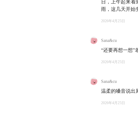
日，上午起来看
21:32
一个习惯了和
雨，这几天开始
28:47
我们内在的资
2026年4月25日
42:34
我们的文化总
Sana&cu
47:39
内在的资本主
“还要再想一想”
55:41
2026年4月25日
为什么在 A
62:04
赞美无意义：
Sana&cu
温柔的嗓音说出
🔍 猜你想看
2026年4月25日
04:43
精神分析（Psych
系。通过探索潜意
响。