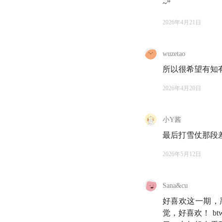
~”
于是这期节目，就着
2026年4月21日
聊了聊。希望你会喜
wuzetao
🍻 本期嘉宾
所以很希望有知
严艺家：
2026年4月20日
心理博主，
展心理学硕士，上海/
小Y酱
最后打雪仗那段
🪡 时间轴
2026年5月12日
07:34
母婴级陪伴：
12:27
「你说的这些 
Sana&cu
好喜欢这一期，
17:27
错位与修复：
觉，好喜欢！ 