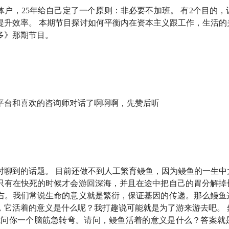
，这些工具确实让很多事情变得更快、更方便；但另一方面，人
体户，25年给自己定了一个原则：非必要不加班。 有2个目的
个念头，就会希望最好立刻有回应、有反馈、有答案。哪怕回到
提升效率。 本期节目探讨如何平衡内在资本主义跟工作，生活的
多》那期节目。
种节奏的影响。
 AI 带给我们生活的改变，更值得探讨的，或许是它对我们的
种即时回应，它会如何改变我们的心理状态，改变我们和工作、
平台和喜欢的咨询师对话了啊啊啊，先赞后听
自己的方式。
艺家老师。艺家老师是一位心理咨询师，也正在进行精神分析方
一直在社交媒体上讨论亲密关系、养育、自我、身体感受这些话
时聊到的话题。 目前还做不到人工繁育鳗鱼，因为鳗鱼的一生中
通的过程中，我们听她讲了一个特别有意思的词，叫
「内在的资
只有在快死的时候才会游回深海，并且在途中把自己的胃分解掉
而是一种很多人都很熟悉的内在状态——
左右。我们常说生命的意义就是繁衍，保证基因的传递。那么鳗鱼
，它活着的意义是什么呢？我打趣说可能就是为了游来游去吧。 
，我们总是会不自觉地，把自己也当成一个需要不断优化、不断
我问你一个脑筋急转弯。请问，鳗鱼活着的意义是什么？答案就
现，好像又把这种状态推到了一个极致。