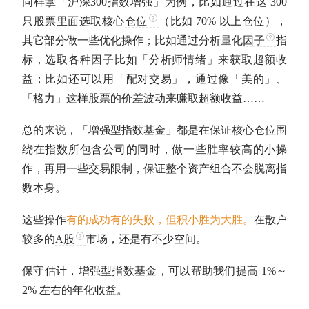
同样拿「
沪深300
指数增强」为例，比如通过在这 300
只股票里面选取核心
仓位
（比如 70% 以上
仓位
），
其它部分做一些优化操作；比如通过分析量化
因子
指
标，选取各种
因子
比如「分析师情绪」来获取
超额收
益
；比如还可以用「配对交易」，通过像「美的」、
「格力」这样股票的价差波动来赚取
超额收益
……
总的来说，「增强型
指数基金
」都是在保证核心
仓位
围
绕在指数所包含公司的同时，做一些胜率较高的小操
作，再用一些交易限制，保证整个资产组合不会脱离指
数本身。
这些操作
有的成功有的失败，但积小胜为大胜。
在散户
较多的
A股
市场，还是有不少空间。
保守估计，增强型
指数基金
，可以帮助我们提高 1%～
2% 左右的
年化收益
。