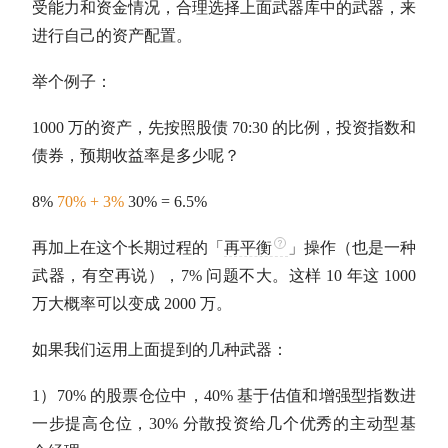
受能力和资金情况，合理选择上面武器库中的武器，来
进行自己的
资产配置
。
举个例子：
1000 万的资产，先按照股债 70:30 的比例，投资指数和
债券，预期收益率是多少呢？
8%
70% + 3%
30% = 6.5%
再加上在这个长期过程的「
再平衡
」操作（也是一种
武器，有空再说），7% 问题不大。这样 10 年这 1000
万大概率可以变成 2000 万。
如果我们运用上面提到的几种武器：
1）70% 的股票
仓位
中，40% 基于
估值
和
增强型指数
进
一步提高
仓位
，30% 分散投资给几个优秀的
主动型基