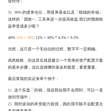
金
经理；
3）30% 的债券
仓位
，用
债券基金
以及「稳稳的幸福」
这样的「
固收
+」工具来进一步提高收益 我们的预期收
益率变成多少呢？
40%
11% + 30%
12% + 30% * 4.5% = 9.3%
当然，这只是一个毛估估的过程，数字不一定精确。
虽然粗糙，但这其实就是建立一个简单的
资产配置
方案
的基本步骤，这比选择哪些基金和股票，要更重要。
最后拿我的实证来举个例子：
1）这个
实盘
的钱，假设我短期不会用到，可以一直
放到市场中；
2）我对波动的承受能力较强，因此我可能不会配置太
多的债券资产；