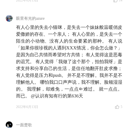
2022年6月13日
14
眼里有光的azure
有人心里的失去小猫咪，是失去一个妹妹般温暖俏皮
爱撒娇的存在、一个亲人； 有人心里的，是失去一个
陌生的小动物、没有人的生命要紧的那种。 有人说
「如果你很珍视的人遇到XXX情况，你会怎么做？」
是因为自己共情而希望对方共情； 有人觉得这是恶毒
的诅咒。 有人觉得「我做了这个那个，拍拍我呀」是
求支持和分享自己的生活，是信任地翻开肚皮求撸；
有人觉得是压力和push。 并不是不理解。我并不是不
理解他人。 哪怕我口口声声说，我不理解。脸颊湿湿
的。 我理解，却难免，一点点🤏难过。 就一点点。
而已。 @认识有知有行的第636天
2022年6月13日
5
一面楚歌