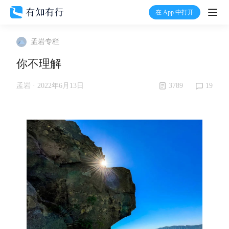
在 App 中打开
打开
孟岩专栏
首页
你不理解
有知
3789
19
孟岩 ·
2022年6月13日
有行
温度计
加入我们