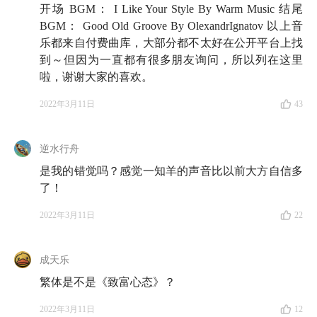
开场 BGM： I Like Your Style By Warm Music 结尾
言，售出了上百万册，我们在《投资第一课》中也曾引
BGM： Good Old Groove By OlexandrIgnatov 以上音
用过书中的案例。它的核心观点非常简单，用一句话就
乐都来自付费曲库，大部分都不太好在公开平台上找
能概括：投资成不成功跟智商没关系，关键在于你的情
到～但因为一直都有很多朋友询问，所以列在这里
绪。但它的过人之处在于，作者摩根·侯赛尔总能找到
啦，谢谢大家的喜欢。
新颖的角度，把与钱相关的常识讲得让人手不释卷。
2022年3月11日
43
然而，直到今天，这么好的一本书，由于简体中文版尚
未出版，中文世界里还比较缺乏对它的全面讨论。因
逆水行舟
此，在这一期播客里，我们不想单纯地分享《金钱心理
是我的错觉吗？感觉一知羊的声音比以前大方自信多
学》里的一条条投资道理，而是想借助摩根·侯赛尔的
了！
叙述，帮大家系统性地「知其所以然」，比如说，为什
2022年3月11日
22
么你不必追求超高的回报？为什么道理都懂但是做不
到？为什么做投资不必保持绝对理性？
成天乐
未来，小酒馆也会在继续在节目中推介像《金钱心理
繁体是不是《致富心态》？
学》这样新鲜、优质但还待深度挖掘的投资内容，也欢
2022年3月11日
12