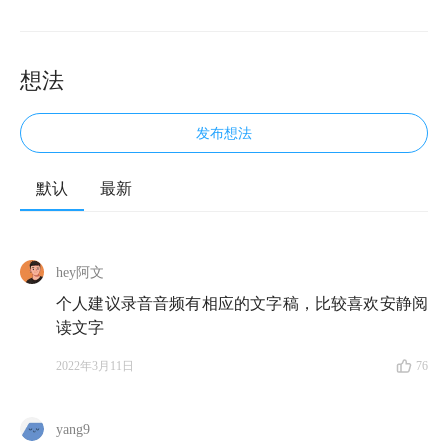
想法
发布想法
默认
最新
📈 欢迎来到知行小酒馆，我们关注投资，更关注怎样
更好地生活。
hey阿文
今天陪大家度过这个美好的周五晚的是一知羊和雨白。
个人建议录音音频有相应的文字稿，比较喜欢安静阅
市场这一整周的起起伏伏，让好多投资者都不淡定了。
读文字
不过，越是动荡的时期，越是检视自己投资体系、洞察
2022年3月11日
76
投资中的真知灼见的好机会。而《金钱心理学》是一本
我们认为最适合在当下这个时间点上推荐给你的书。
yang9
这本书出版不到两年，但已经被翻译成了 40 多种语