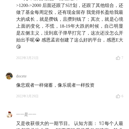
35:04
侯赛尔的神奇人生经历：从泊车小弟到财经作家
>1200->2000 后面还跟了S计划，还跟了其他组合，还
41:30
做了基金每周定投，还有现金留存 我觉得长盈给我最
作为知名财经作家，侯赛尔给小女儿和大儿子提
大的成长，就是攒钱，且攒到钱了；其次，就是心境
了怎样的理财建议？
上面的变化，不慌，18-19年大跌的时候，自己明显
43:06
「最难的理财技巧是：安于现状。」
是左侧主义，没到底子弹早打完了，这次还没怎么开
43:46
🎉 官宣：「
知行信箱
」开张了！来信请寄 👉
始出手呢😭 感恩孟岩创建了这么好的平台，感恩E大
allinthebeer
@gmail.com
😘
2022年3月21日
7
数据信息 📈
docete
美国 1850 年 ～ 2010 年的人均 GDP 走势：
像悲观者一样储蓄，像乐观者一样投资
2022年3月29日
6
一一是一一
又是收获很大的一期节目。 认知方面： 1⃣️每个人最