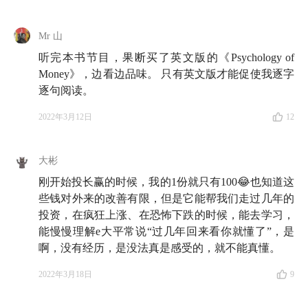
迎大家在评论区提名曾启发过你的宝藏作家呀！
Mr 山
关于作者 📝
听完本书节目，果断买了英文版的《Psychology of
Money》，边看边品味。 只有英文版才能促使我逐字
摩根·侯赛尔（Morgan Housel）
：美国知名财经作家，
逐句阅读。
现任风险基金 Collaborative Fund 合伙人兼专职作者。
2022年3月12日
12
曾为《华尔街日报》的个人投资专栏作者。
大彬
收听提示 🎧
刚开始投长赢的时候，我的1份就只有100😂也知道这
些钱对外来的改善有限，但是它能帮我们走过几年的
02:04
摩根·侯赛尔何许人也？
投资，在疯狂上涨、在恐怖下跌的时候，能去学习，
03:59
能慢慢理解e大平常说“过几年回来看你就懂了”，是
雨白的 Aha 时刻：爸妈不买基金、同龄人情不自
啊，没有经历，是没法真是感受的，就不能真懂。
禁地加仓中概股，原来都是因为这一点 😮‍💨
07:04
小羊的 Aha 时刻：原来我一直在假装投资，不仅
2022年3月18日
9
如此，我还在假装存不下钱 😭