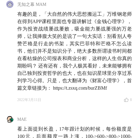
13:16
四大投资迷思之「为什么一些知名投资人说别碰
无知之幕 MAM
杠杆但自己靠杠杆暴富？」
有趣的是，「大自然的伟大思想搬运工」万维钢老师
17:24
四大投资迷思之「为什么你不必追求超高的回
在得到APP课程里面也专题讲解过《金钱心理学》，
报？」
作为投资战绩屡战屡败，吸金能力屡战屡强的万老
19:21
师，让我捧腹大笑的是说了一句大实话：别看别人夸
四大投资迷思之「你真的想成为巴菲特吗？」
赞芒格是行走的书架，其实巴菲特和芒格不怎么读
22:12
四大投资迷思之「为什么道理都懂但总是做不
书，他们并不是知识分子，绝大多数所谓读书时间都
到？」
在看枯燥的公司报表和商业分析，这样的人生你真的
26:05
反直觉的个人投资小贴士 ☝️：大部分时间做出合
期盼吗？ 还有还有，我个人极其看好，未来能够拥有
理的决策 > 完全保持理性
自己独到投资哲学的也大，也在知识星球里分享过系
26:24
列学习心得。只是，也大翻译为《财富心理学》，首
你看 🔍
指数基金
之父的儿子成为了主动基金
篇文章链接为： https://t.zsxq.com/burZBMf
管理人
27:02
你看 🔍 利率再低，这个男人也要全款买房，只
2022年3月11日
8
因自由价更高
28:19
反直觉的个人投资小贴士 ✌️：以买票去迪士尼的
MAE
心态看待投资波动
看上面提到长盈，17年跟计划的时候，每份额度是
32:11
侯赛尔的叙事方式带来的启发
100元，后面额度一路上涨，100->600->800->1000-