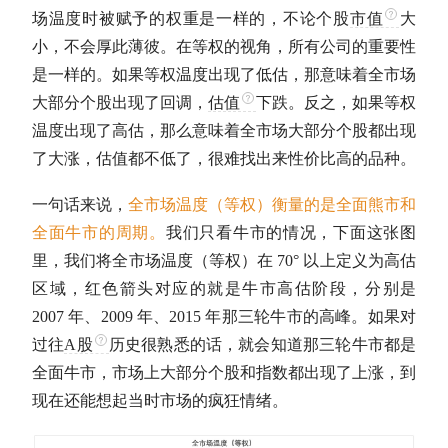
场温度时被赋予的权重是一样的，不论个股
市值
大
小，不会厚此薄彼。在等权的视角，所有公司的重要性
是一样的。如果等权温度出现了低估，那意味着全市场
大部分个股出现了回调，
估值
下跌。反之，如果等权
温度出现了高估，那么意味着全市场大部分个股都出现
了大涨，
估值
都不低了，很难找出来性价比高的品种。
一句话来说，
全市场温度（等权）衡量的是全面
熊市
和
全面
牛市
的周期。
我们只看
牛市
的情况，下面这张图
里，我们将全市场温度（等权）在 70° 以上定义为高估
区域，红色箭头对应的就是
牛市
高估阶段，分别是
2007 年、2009 年、2015 年那三轮
牛市
的高峰。如果对
过往
A股
历史很熟悉的话，就会知道那三轮
牛市
都是
全面
牛市
，市场上大部分个股和指数都出现了上涨，到
现在还能想起当时市场的疯狂情绪。