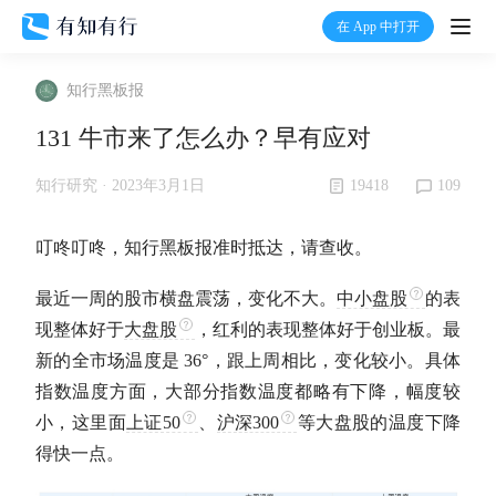
在 App 中打开
打开
知行黑板报
首页
131 牛市来了怎么办？早有应对
有知
19418
109
知行研究 ·
2023年3月1日
有行
叮咚叮咚，知行黑板报准时抵达，请查收。
最近一周的股市横盘震荡，变化不大。
中小盘股
的表
温度计
现整体好于
大盘股
，红利的表现整体好于创业板。最
新的全市场温度是 36°，跟上周相比，变化较小。具体
加入我们
指数温度方面，大部分指数温度都略有下降，幅度较
小，这里面
上证50
、
沪深300
等
大盘股
的温度下降
得快一点。