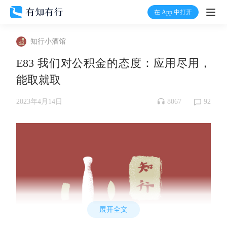
在 App 中打开
打开
知行小酒馆
首页
E83 我们对公积金的态度：应用尽用，
能取就取
有知
8067
92
2023年4月14日
有行
温度计
加入我们
展开全文