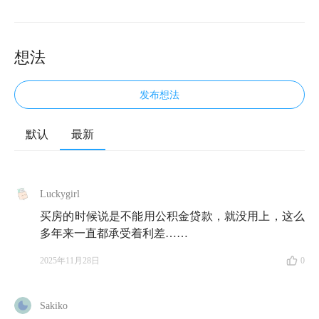
想法
发布想法
默认
最新
欢迎来到知行小酒馆。这是一档由有知有行出品的播客
栏目，我们关注投资，更关注怎样更好地生活。接下
来，你将收听到的是「五险一金」的第二期，和以往的
Luckygirl
专家访谈不同的是，今天是由雨白、一知羊和我们的老
买房的时候说是不能用公积金贷款，就没用上，这么
朋友老钱组成的公积金学习小组向大家作汇报。
多年来一直都承受着利差……
2025年11月28日
0
这一期节目我们所聚焦的是「五险一金」中最特别、最
受大家关注的一项——公积金。它之所以关注度高，是
因为它和我们普通人人生中最大的一笔消费，也就是买
Sakiko