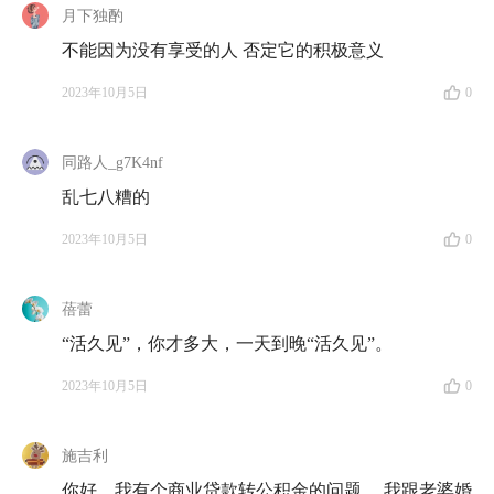
月下独酌
刚出现的时候，房子还不是商品，也不被人看作投资
不能因为没有享受的人 否定它的积极意义
15:00
公积金制度的现在：它对我们有什么好处？它惠
2023年10月5日
0
及了哪些人？
23:12
为什么有的企业能够「逃脱」，不给员工缴公积
同路人_g7K4nf
金？
乱七八糟的
2023年10月5日
0
24:58
怎么用好公积金？结合我们自己的情况，谈谈租
房的你、还贷的你、考虑买房、要换城市的你可能会面
临怎样的选择？
蓓蕾
“活久见”，你才多大，一天到晚“活久见”。
30:29
浅谈近期各地更新的「公积金政策」
2023年10月5日
0
34:17
对于一线城市的朋友们来说，覆盖月供应该是公
积金能起到的最大功用
施吉利
你好，我有个商业贷款转公积金的问题。 我跟老婆婚
36:08
从早期的公积金受益群体谈我们每个人不得不面