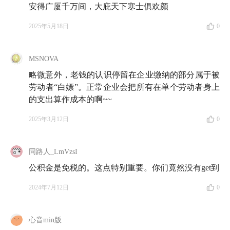
房，是息息相关的；而说它特别，是因为我们对它的困
安得广厦千万间，大庇天下寒士俱欢颜
惑应该是「五险一金」里最多的，比如，公积金到底该
2025年5月18日
0
不该提取、按最低额缴纳公积金的公司是不是就是坏公
司，甚至，为什么时不时还会听到专家学者呼吁取消这
MSNOVA
个制度。
略微意外，老钱的认识停留在企业缴纳的部分属于被
于是，我们想借这一期节目帮大家以更综合的视角看待
劳动者“白嫖”。正常企业会把所有在单个劳动者身上
「公积金」。不管你处于怎样的生活状态，还没步入社
的支出算作成本的啊~~
会、正在求职或者处于自由职业状态、马上要考虑买
2025年3月12日
0
房，都能边听边弄明白对自己更好的选择是什么。所
以，也请你一定要记得分享给你关心的人，保准他们能
同路人_LmVzsI
学到不少！
公积金是免税的。这点特别重要。你们竟然没有get到
祝你收听愉快。
2024年7月12日
0
最后，如果你有
长期投资
的需求，非常欢迎你进一步
了解「
长钱账户
」，这是「知行小酒馆」全员持有的基
心音min版