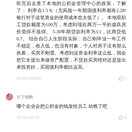
金投顾产品。💰
听完后去查了本地的公积金管理中心的政策，了解
了： 利率在1.5％（无风险一年期国债利率都有2.28!
银行对于这笔资金的使用成本也太低了）。 本地双职
🗺️ 收听指南
工贷款额度为100万，考虑到现在两万一平的虚高房
价觉得不值得。 5-30年期贷款利率为3.1，比商贷低
01:01
公积金主题节目过于难产！我们干脆成立了学习
0.7。 结合自己人生阶段实际：自己刚毕业一年工作
小组一起攻克
不稳定，收入低，也没有对象，个人对房子没有那么
执着，买房不刚需。考虑到这资金利率这么低，我会
02:06
我们学完之后对于公积金的很多认识都被颠覆
把它全提出来做资产配置，不贷款买房绝对还是提出
了，比如，我们一致认为公积金制度有许多值得商榷的
来投资好，买国债利率都比这高。
地方
2023年10月26日
0
03:39
什么是公积金？
月下独酌
08:05
我国公积金的榜样——
新加坡的中央公积金
哪个企业会把公积金的钱发给员工 幼稚了吧
（Central Provision Fund）
——是什么样的？
2023年10月5日
0
11:16
公积金制度的过去：它曾经帮我们解决了一大波
大难题！以及，我们很容易忘记一个事实：在公积金刚