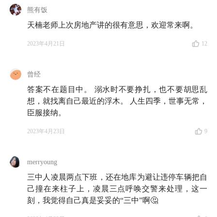
18:21
放下嘛，你不可能把所有事情都做好
！我们每个
熊有饭
人都在同时抛 5 个球：工作、生活、朋友、健康、活力
天楠老师上次房地产讲的很有意思，欢迎常来啊。
20:18
2023年4月21日
和父母辈相比，现在的中青年人面临的压力大不
12
同！首先，他们对自己的小孩有着完全不一样的教养方
式和期待
曾经
答案不在题目中。 溺水时不要挣扎，也不要胡思乱
26:09
其次，压力还来自于越来越松散的社会组织形
想，就找离自己最近的浮木。 人生四季，世事无常，
式，人需要不断适应新的环境和人际关系
臣服接纳。
Part 2 想调整好心态？你可以这么想！
2023年4月23日
9
28:47
接受生活本来的样子
：去研究现实是如何运行
merryoung
的，我们应该如何与现实交互
三中人凌晨两点下班，还在地库为避让违停车辆把自
29:56
己撞在来柱子上，凌晨三点呼唤交警来处理，这一
审视
人生的绝对收益与相对收益
：通过战胜别人
刻，我觉得自己真是妥妥的“三中”啊🤔
来获得胜利 V.S. 在生活中获得幸福感