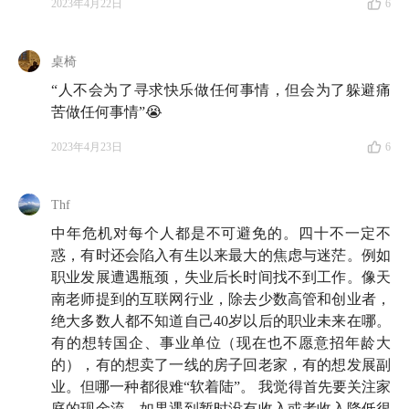
2023年4月22日
6
36:33
立马能用！确保每天在同一时间醒来，能有效缓
解疲倦感
桌椅
Part 3 中年人如何保护自己的财富？
“人不会为了寻求快乐做任何事情，但会为了躲避痛
苦做任何事情”😭
41:39
第一招：
千万别加杠杆，各种意义上的杠杆
，顺
2023年4月23日
6
风的时代机遇、顺水的职业发展可能会成为这个阶段的
「阻碍」
Thf
47:03
第二招：
虽然很不情愿，但还是尽可能放弃不良
中年危机对每个人都是不可避免的。四十不一定不
嗜好
，比如，打牌和喝酒（雨白：真没想到我们会在小
惑，有时还会陷入有生以来最大的焦虑与迷茫。例如
酒馆劝大家戒酒！）
职业发展遭遇瓶颈，失业后长时间找不到工作。像天
南老师提到的互联网行业，除去少数高管和创业者，
51:00
第三招：
像还房贷一样存钱
绝大多数人都不知道自己40岁以后的职业未来在哪。
有的想转国企、事业单位（现在也不愿意招年龄大
51:20
赚钱和理财其实是完全不同的两件事
的），有的想卖了一线的房子回老家，有的想发展副
业。但哪一种都很难“软着陆”。 我觉得首先要关注家
55:13
一个反直觉的事实：年轻人花钱没有数，但大都
庭的现金流，如果遇到暂时没有收入或者收入降低很