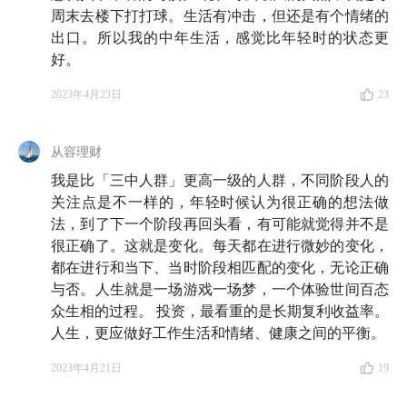
周末去楼下打打球。生活有冲击，但还是有个情绪的
引子
出口。所以我的中年生活，感觉比年轻时的状态更
好。
00:28
「三中人群」是什么？
2023年4月23日
23
Part 1 人到中年，怎么突然就不行了？
04:14
为什么会想聊这个主题？
从容理财
我是比「三中人群」更高一级的人群，不同阶段人的
08:17
回顾过去二十年，
三中人群经历了怎样的时代变
关注点是不一样的，年轻时候认为很正确的想法做
迁、怎样的行业周期变化？
法，到了下一个阶段再回头看，有可能就觉得并不是
很正确了。这就是变化。每天都在进行微妙的变化，
12:07
着眼当下，
中年人需要同时面对三个挑战：经济
都在进行和当下、当时阶段相匹配的变化，无论正确
下行、行业转型、 个人能力下滑
与否。人生就是一场游戏一场梦，一个体验世间百态
众生相的过程。 投资，最看重的是长期复利收益率。
17:54
中年人的松弛感是如何消失的？一方面，家中老
人生，更应做好工作生活和情绪、健康之间的平衡。
小寄予更多期待；另一方面，个体应对挑战的能力和精
2023年4月21日
19
力是有限的