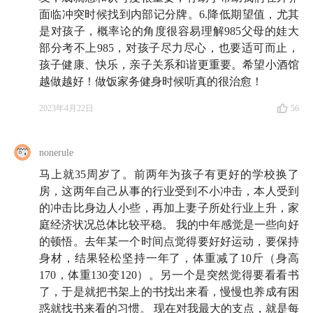
面临冲突时候找到内部记分牌。6.降低期望值，尤其
祝你收听愉快。
是对孩子，概率论的角度很容易理解985父母的娃大
部分考不上985，对孩子尽力尽心，也要适可而止，
最后，如果你有
长期投资
的需求，非常欢迎你进一步
孩子健康、快乐，亲子关系和谐更重要。希望小酒馆
了解「
长钱账户
」，这是「知行小酒馆」全员持有的基
越做越好！做饭家务健身时候听真的很治愈！
金投顾产品。💰
2023年4月22日
56
🍶 本期嘉宾
nonerule
杨天楠
：资深财经媒体人。现任「
远川研究所
」副总经
马上就35周岁了。前两年为孩子有更好的学校换了
房，这两年自己从事的行业受到不小冲击，本人受到
理，曾在第一财经从事过包括广播主持、编辑记者、导
的冲击比身边人小些，再加上妻子所处行业上升，家
演和内容运营等各类岗位。远川研究所是一家服务于大
庭经济状况总体比较平稳。 我的中年感觉是一些向好
众的独立财经智库，旗下拥有以「饭统戴老板」为代表
的顿悟。去年某一个时间点觉得要好好运动，要保持
的财经媒体矩阵。
身材，结果轻松坚持一年了，体重减了10斤（身高
170，体重130变120）。另一个是突然觉得要看看书
了，于是就把书架上的书找出来看，慢慢也养成有困
🗺️ 收听指南
惑就找书来看的习惯。 现在对我最大的支点，就是每