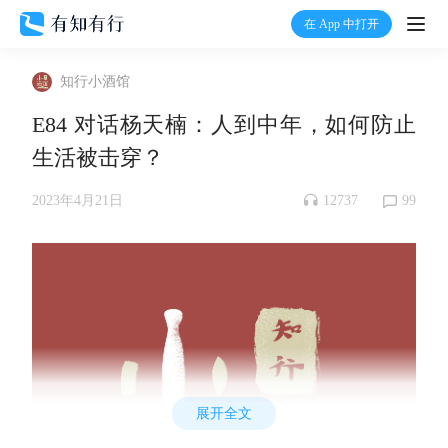
在 App 中打开
打开
知行小酒馆
首页
E84 对话杨天楠：人到中年，如何防止
生活被击穿？
有知
12737
99
2023年4月21日
有行
温度计
加入我们
展开全文