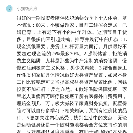
天楠把「生活在中心城市、处于中等收入水平、年纪在
小猫钱滚滚
25 至 40 岁」这样的人群概括为「三中人群」。他们有
可能是正在收听这期节目的你，也可能是我们关心的亲
很好的一期投资者陪伴浓鸡汤👍分享下个人体会。基
本情况：80末，小镇做题家，目前二线省会定居，已
友。一方面，他们已经在职业上取得了不错的成绩，而
婚已育，上有老下有小的中年群体。这期节目干货
另外一方面，势必需要面对未来 10 年、 20 年的经济转
多，且很多内容引起共鸣。推荐并践行中的几点：1.
型，承担越来越多的家庭责任。
现金流很重要，房贷上杠杆要量力而行。月供最好不
要超过现金流的25%最多30%。2.强制储蓄，拒绝消
因此，天楠试图从自身的困惑出发，帮助大家理解「三
费主义陷阱，尤其是那些为中产定制的消费陷阱，慢
中人群」面临了哪些困境？这些困境是如何形成的？又
慢过渡到极简主义风格，买少买精致。3.结合自身工
应该如何调整心态？
作性质和家庭具体情况做好大类资产配置，如果本身
工作比较稳定可适当提高权益类资产配置比例，闲钱
中年生活的种种难题，不像买卖一套房那么具体。因
投资不加杠杆；反之亦然。4.做好保险保障兜底，家
此，这一期的风格也和房产那一期不太一样，你将听到
里老人重病百万医疗险兜底了所有医保外自费费用，
天楠平时在生活中积累的大量观察。它更像是一次朋友
理赔金额几十万，极大减轻了家庭财务负担。配置保
险时可以自行多学习下相关知识，买到有性价比的品
间的聊天会，所以，我也想要邀请你在评论区加入我
种。5.更加关注内心感受，找到生活中的支点，无论
们，分享你觉察到的那些微妙的「中年时刻」，可能是
是运动健身还是一个随时随地都会全方位支持你的朋
共鸣，也可能是那些与大家都不一样的体验。
友，成就感和认可度很重要，有助于帮助我们在外界