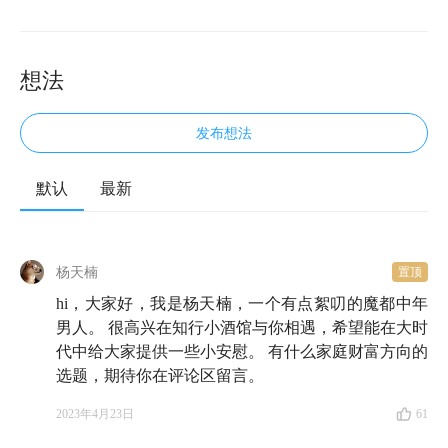
想法
发布想法
默认
最新
欢迎来到知行小酒馆。这是一档由有知有行出品的播客
栏目，我们关注投资，更关注怎样更好地生活。
杨天楠
置顶
今天，我们很开心地邀请到了高人气嘉宾杨天楠返场，
hi，大家好，我是杨天楠，一个有点絮叨的魔都中年
并且有幸邀请到他正式来小酒馆开启了一个围绕
都市中
男人。 很高兴在知行小酒馆与你相遇，希望能在大时
青年生活
展开、旨在研究如何帮助这个人群更好地面对
代中给大家提供一些小安慰。 有什么家庭财富方向的
选题，期待你在评论区留言。
未来的新系列。接下来，你将收听到的是这个系列的开
篇节目。
2023年4月23日
61