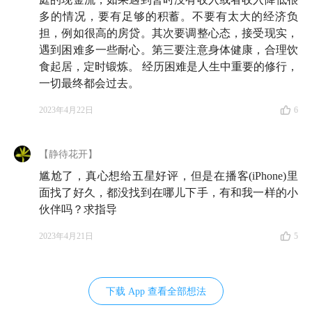
是可选消费；中年不太花钱，但必选消费占比很大
多的情况，要有足够的积蓄。不要有太大的经济负
担，例如很高的房贷。其次要调整心态，接受现实，
57:54
让普通人快速发财，养成好的理财习惯，让有钱
遇到困难多一些耐心。第三要注意身体健康，合理饮
人财富增值，这三件事难度是不一样的
食起居，定时锻炼。 经历困难是人生中重要的修行，
一切最终都会过去。
Part 4 结语
2023年4月22日
6
61:32
为自己创造一个多维世界，这个世界上不存在
「如果我不……就完蛋了」
【静待花开】
尴尬了，真心想给五星好评，但是在播客(iPhone)里
*注：抛球理论
指的是，把生活想象成一场游戏，你要
面找了好久，都没找到在哪儿下手，有和我一样的小
在空中同时抛接 5 个球。你给它们起名为工作、生活、
伙伴吗？求指导
健康、朋友和活力。把球抛到空中时，你会突然意识
2023年4月21日
5
到，原来工作是个橡皮球，把它扔下去的话，它会反弹
回来。但其他四个球都是玻璃做的，任何一个被扔下
去，都必定会摔坏，这种损害是不可逆的。
下载 App 查看全部想法