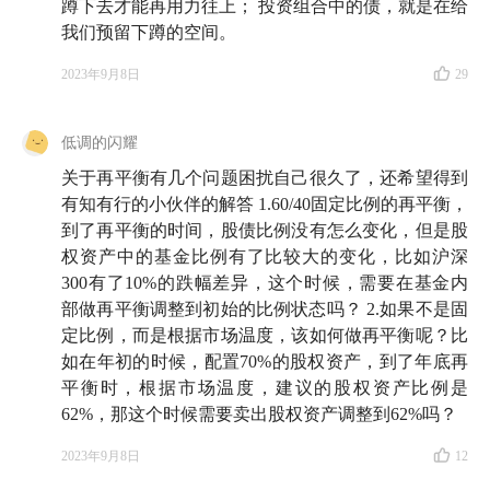
蹲下去才能再用力往上； 投资组合中的债，就是在给
我们预留下蹲的空间。
2023年9月8日
29
低调的闪耀
关于再平衡有几个问题困扰自己很久了，还希望得到
有知有行的小伙伴的解答 1.60/40固定比例的再平衡，
到了再平衡的时间，股债比例没有怎么变化，但是股
权资产中的基金比例有了比较大的变化，比如沪深
300有了10%的跌幅差异，这个时候，需要在基金内
部做再平衡调整到初始的比例状态吗？ 2.如果不是固
定比例，而是根据市场温度，该如何做再平衡呢？比
如在年初的时候，配置70%的股权资产，到了年底再
平衡时，根据市场温度，建议的股权资产比例是
62%，那这个时候需要卖出股权资产调整到62%吗？
2023年9月8日
12