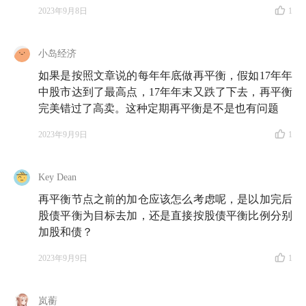
2023年9月8日
1
小岛经济
如果是按照文章说的每年年底做再平衡，假如17年年
中股市达到了最高点，17年年末又跌了下去，再平衡
完美错过了高卖。这种定期再平衡是不是也有问题
2023年9月9日
1
Key Dean
再平衡节点之前的加仓应该怎么考虑呢，是以加完后
股债平衡为目标去加，还是直接按股债平衡比例分别
加股和债？
2023年9月9日
1
岚蘅