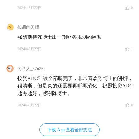
2024年8月22日
0
10:02
在陈博士看来，最令人心动的 A（
超额收益
）和
最低调的 B（市场平均收益），怎样才能拿到手？
低调的闪耀
14:48
跟着《
投资ABC
》了解债券、股票、黄金、房
强烈期待陈博士出一期财务规划的播客
产......不是为了让你成为 100% 读懂财经新闻的投资
2024年8月22日
1
人，而是 100% 屏蔽对自己没用的信息
17:52
一个投资中最常被新手忽略的常识：
风险可以降
同路人_57o2zJ
低，但不会消失
投资ABC陆续全部听完了，非常喜欢陈博士的讲解，
很清晰，但是真的还需要再听再消化，祝愿投资ABC
23:33
怎么把自己学到的 A、B、C 相关的知识，应用
越办越好，感谢陈博士。
到实践中？
2024年8月22日
0
第二部分 投资ABC既是靠谱的知识，也是一种思维方
式
下载 App 查看全部想法
27:19
在投资之外，你还可以把「
A（
超额收益
）+