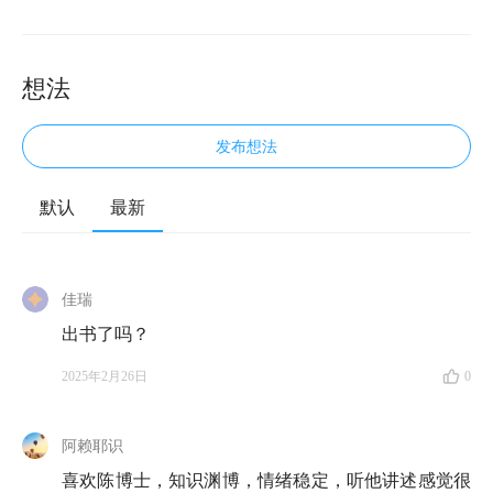
想法
发布想法
默认
最新
💿 欢迎来到知行小酒馆，这是一档有知有行出品的播
客节目，我们关注投资，更关注怎样更好地生活。今
佳瑞
天，小酒馆所有主播出动，请到了人气嘉宾陈鹏博士返
出书了吗？
场。
2025年2月26日
0
为什么我们今天会齐聚一堂呢？因为本期是一个隆重的
汇报仪式。熟悉有知有行的朋友可能早就发现了，我们
阿赖耶识
在去年这个时候上线了一个由陈鹏博士主讲的重磅栏目
——《
投资ABC
》，到现在，正好是播出一周年啦。
喜欢陈博士，知识渊博，情绪稳定，听他讲述感觉很