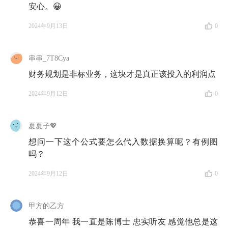
安心。😀
《
投资ABC
》是一个我们引以为傲的栏目，它没有花
2024年9月13日
0
里胡哨的新闻热点，全是扎实的科普内容，更不用说它
融合了陈鹏博士在中外学习和工作二十多年的经验了。
串串_7T8Cya
这一期节目，相当于给大家一个工作汇报，同时，把我
财务规划是非标业务，这块才是真正该投入的利润点
们从节目中、自己的实践中学到道理和知识，总结成精
2024年9月12日
0
华版分享给大家。
希望《
投资ABC
》能在投资和生活上，为你减少焦虑
夏夏子💖
和烦忧。
想问一下这个公式要怎么代入数据换算呢？有例图
吗？
🍵 本期嘉宾
2024年9月12日
0
陈鹏博士
：90 年代初期赴美求学，取得了经济学博士
学位。在金融行业工作的 25 年时间里，他担任过
晨星
甲方的乙方
（Morningstar）全球资产管理部的总裁，管理过上千
亿美元的资产；他也曾是 Dimensional Fund
恭喜一周年 我一直是陈博士 忠实听友 感觉他总是这