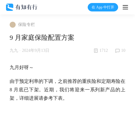
在 App 中打开
打开
保险专栏
首页
9 月家庭保险配置方案
有知
1712
10
九九 ·
2024年9月13日
有行
九月好呀～
由于预定利率的下调，之前推荐的重疾险和定期寿险在
温度计
8 月底已下架。近期，我们将迎来一系列新产品的上
架，详细进展请参考下表。
加入我们