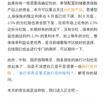
如果你有一笔需要高确定性的、希望配置到储蓄类保险
产品上的资金，本月可以重点关注
分红
险产品
。普通型
人身保险的预定利率在 8 月底已经下调。到 9 月底，
2.5% 的
分红
险也将全部下架，目前市场上在售的 2.5%
定价
分红
险，长期持有的情况下，没有
分红
，保单的利
益也能达到约 2.3% 的复利水平。加上每年的
分红
，整
体保单利益会更优秀，是当前储蓄险中比较好的选择。
后续我们也会进行专门的测评，可以期待一下。
此外，中秋、国庆假期将至，很多朋友的旅行计划也安
排起来了，但是不清楚自己是不是需要一份
旅行意外
险
，
「旅行前有必要买旅行意外险吗？」
解答你的疑
问。
本月的变化就是这样啦，我们进入正文吧～