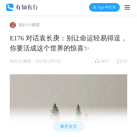
在 App 中打开
打开
知行小酒馆
首页
E176 对话袁长庚：别让命运轻易得逞，
你要活成这个世界的惊喜✨
有知
9071
83
知行小酒馆 ·
2025年2月7日
有行
温度计
加入我们
展开全文