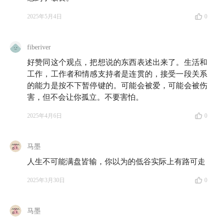
方向包括医学人类学、伦理与文化、人类学理论以及八
十年代以来当代中欧社会文化变迁，看理想音频节目
2025年5月4日
0
《倒霉人生生活指南》
主讲人。
fiberiver
🌳 时间轴
好赞同这个观点，把想说的东西表述出来了。生活和
工作，工作者和情感支持者是连贯的，接受一段关系
的能力是按不下暂停键的。可能会被爱，可能会被伤
🟤
城市与城市
害，但不会让你孤立。不要害怕。
2025年4月6日
0
02:07
东北与西南：下岗的东北人看破了制度的脆弱
性，唱奔放山歌的云南人选择了忠于原始
马墨
09:54
一个池塘里的泥越厚，能滋养的生物越多，而深
人生不可能满盘皆输，你以为的低谷实际上有路可走
圳这样的城市更像玻璃鱼缸
2025年3月30日
0
12:31
「所有有效的教育，最终真正有效的那部分，是
教会你怎么走下坡路」
马墨