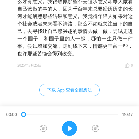
么才有意义。我很敬佩那些不去追求意义却每天做着
让 TA 们恨他
自己该做的事的人，因为千百年来总要经历历史的长
河才能解惑那些结果和意义。我觉得年轻人如果对这
61:27
不再问「学这个能找到工作吗？」的大学生，已
个社会或者未来看不清路，那么不如就关注当下的自
经提前放弃了 TA 们的老师
己，去寻找让自己感兴趣的事情去做一做，尝试走进
一个圈子，和圈子里的人一起，哪怕一生只做一件
事。尝试增加交流，走到线下来，情感更丰富一些，
🟤 那么，希望从何而来？
也许那些苦恼会得到改变。
63:30
「一个时代的希望和绝望往往是并立的」
2025年3月25日
0
67:45
我抱着完全绝望的态度去教书，但还是对人拥有
最基本的信心
下载 App 查看全部想法
77:02
断亲之后的年轻人，要记得手牵手建造你们的小
世界，去抵御这个大时代
00:00
110:17
84:15
主动地穿过万物，而不只是让万物穿过你：很多
无心插柳的东西往往会在某一刻托住我们