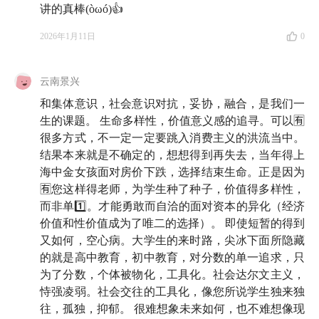
讲的真棒(òωó)👍
说，指南的意思更像是野外求生手册，预先设定了最无
力、最狼狈的条件，于是只能先安顿下来，不作他想，
2026年1月11日
0
找到水、分辨出可以充饥的野果，挨过夜晚、小心别被
野兽吃掉。至于其他的事，往后再说。
云南景兴
和集体意识，社会意识对抗，妥协，融合，是我们一
这段话给我留下了深刻的印象。于是，我决定抓住假期
生的课题。 生命多样性，价值意义感的追寻。可以🈶
的机会，去昆明和他好好聊一聊。
很多方式，不一定一定要跳入消费主义的洪流当中。
结果本来就是不确定的，想想得到再失去，当年得上
我们是在云南大学翠湖校区旁的一家小咖啡馆，进行的
海中金女孩面对房价下跌，选择结束生命。正是因为
这场长达四个小时的漫谈，由于时间关系，我们忍痛精
🈶您这样得老师，为学生种了种子，价值得多样性，
剪成了两个小时的版本。
我们从中国的东北角聊到中国
而非单1️⃣。才能勇敢而自洽的面对资本的异化（经济
西南角，我们从东北人的四处迁徙聊到为什么 00 后会
价值和性价值成为了唯二的选择）。 即使短暂的得到
又如何，空心病。大学生的来时路，尖冰下面所隐藏
喜欢东北文艺复兴，我们探讨现在的教育，尤其是大学
的就是高中教育，初中教育，对分数的单一追求，只
教育到底出了什么问题，以及我们又该如何在这样的时
为了分数，个体被物化，工具化。社会达尔文主义，
代自处。
和他对话完，我感觉自己的内心都被滋养了。
恃强凌弱。社会交往的工具化，像您所说学生独来独
这也是我想把这期节目在开年放送给你的原因。
往，孤独，抑郁。 很难想象未来如何，也不难想像现