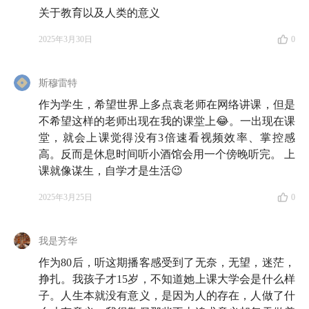
关于教育以及人类的意义
🟤 大学课堂
2025年3月30日
0
14:44
在大学里教的第一节课，让袁长庚有些震撼
斯穆雷特
21:42
「有的学生非常优秀、充满未来，但你不知道有
作为学生，希望世界上多点袁老师在网络讲课，但是
尖冰一样的东西在 TA 来的路上竖立着」
不希望这样的老师出现在我的课堂上😂。一出现在课
堂，就会上课觉得没有3倍速看视频效率、掌控感
32:50
人的自我在飞驰的路上总会遇到一面墙，或早或
高。反而是休息时间听小酒馆会用一个傍晚听完。 上
晚，大学教育本应当使人有力量翻越它
课就像谋生，自学才是生活😉
36:14
2025年3月25日
0
「一百年以后，我们再看现代高校文科的知识生
产机制，可能会觉得它是个笑话」
我是芳华
42:30
AI 完成的作业非常容易辨认，但它让一部分学
作为80后，听这期播客感受到了无奈，无望，迷茫，
生和老师「彼此放过」了
挣扎。我孩子才15岁，不知道她上课大学会是什么样
子。人生本就没有意义，是因为人的存在，人做了什
50:36
我不求学生们看懂马克斯·韦伯，重要的是先别