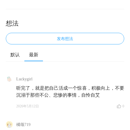
想法
发布想法
默认
最新
🦎 欢迎来到《知行小酒馆》，这是一档由知有行出品
的播客节目，我们关注投资，更关注怎样更好地生活。
我是雨白。
Luckygirl
听完了，就是把自己活成一个惊喜，积极向上，不要
新春快乐！今天这一期节目，来自我元旦假期的一次特
沉溺于那些不公、悲惨的事情，自怜自艾
别出行，我去昆明拜访了
云南大学人类学教授袁长庚老
2026年5月12日
0
师
。袁老师在看理想 App 上开设了一门名字特别有趣
的课，叫《倒霉人生生活指南》，非常受欢迎。
橘颂719
我很喜欢他在开篇关于「指南」这两个字的表述。他