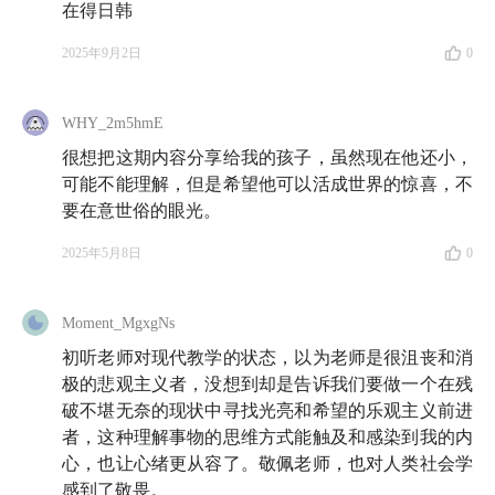
在得日韩
希望今天这期对话，能为你带来启发，帮助你在新的一
年里，从不同的视角看待自己和这个世界。
2025年9月2日
0
新的一年，很高兴小酒馆可以继续陪伴你。希望你会喜
WHY_2m5hmE
欢。
很想把这期内容分享给我的孩子，虽然现在他还小，
可能不能理解，但是希望他可以活成世界的惊喜，不
🎁
要在意世俗的眼光。
如果你喜欢这期节目，欢迎你在小红书和微博发帖分享
2025年5月8日
0
听完这期节目的感受，并
@知行小酒馆
。我们将抽选
5 位听友送出看理想《倒霉人生生活指南》的在线课程
Moment_MgxgNs
兑换码。
初听老师对现代教学的状态，以为老师是很沮丧和消
极的悲观主义者，没想到却是告诉我们要做一个在残
🍻 本期嘉宾
破不堪无奈的现状中寻找光亮和希望的乐观主义前进
者，这种理解事物的思维方式能触及和感染到我的内
心，也让心绪更从容了。敬佩老师，也对人类社会学
袁长庚：
人类学学者，云南大学社会学系副教授，研究
感到了敬畏。