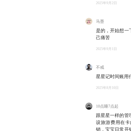
2025年9月2日
04:04
看房好几年后
现
马墨
12:53
正式开始投资
是的，开始想一
己痛苦
17:29
刚开始工作
2025年9月1日
21:02
克服人性弱点
28:13
将「备用金」
不戒
星星记时间账用什
33:20
「我不知道未
2025年8月10日
39:49
作为一个不善
10点睡7点起
44:23
在投资理财
跟星星一样的管
56:07
设旅游费用在卡
只推荐一个理
销，宝宝日常开