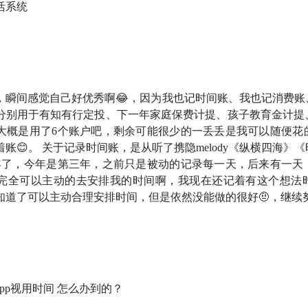
性运转……
活系统
那些让我们生活真正变轻松的财务决策，往往不是宏大的计划，
，我们仨坐在一起，想聊聊那些让我们生活变得更轻松的财务魔
「财务」二字让人头皮发麻时，普通人如何找到适合自己又不太
，瞬间感觉自己好优秀啊😂，因为我也记时间账、我也记消费账
分别用于有知有行定投、下一年家庭保费计提、孩子教育金计提
 点发工资，10 点半自动划走三笔钱」来无痛存钱与投资？
大概是用了6个账户吧，剩余可能很少的一丢丢是我可以随便花
账😊。 关于记录时间账，是从听了携隐melody《纵横四海》
用金目标来提升全家人的生活安全感与幸福感？
年了，今年是第三年，之前只是被动的记录每一天，后来有一天
完全可以主动的去安排我的时间啊，我现在还记着有这个想法
靠搭建一个良好情绪生活体系来保证自己的财务健康？
知道了可以主动合理安排时间，但是依然没能做的很好🤨，继续
标准答案，欢迎你把你的经验心得分享在评论区。也很希望，这
～
pp视用时间 怎么办到的？