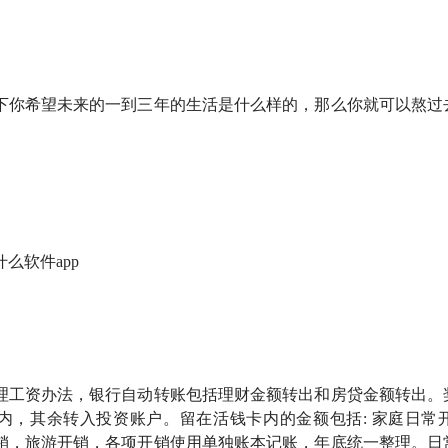
，仝仝买到了一套全家人都喜欢的房子：
想明白自己要什么，再
前，我先存够了让自己心里有底的「生活备用金」🎒
下你希望未来的一到三年的生活是什么样的，那么你就可以熬过
三五年、没有太多本金、工资低？这可能正是你尝试建立个人财
小连招之自动定投&账户隔离：早上九点发工资，十点半钱就被
按照用途分类：保险费、失业保障费以及「丰富生命体验费」
么软件app
来会面临怎样的选择，但我知道，现在存下的每一笔钱都是在增
计划也不爱记账的人，雨白找到了适合自己的「俄罗斯粗犷派」
上，我们究竟该投入多少时间精力？花的心思越多，效果就一定
理工资办法，银行自动转账包括理财金额转出和房贷金额转出。
内，其余转入投资账户。留在活钱卡内的金额包括: 家庭日常
财/生活习惯，你们会推荐什么？把消费决策变成投资决策
销，旅游开销，各项开销使用单独账本记账，年底统一整理。日