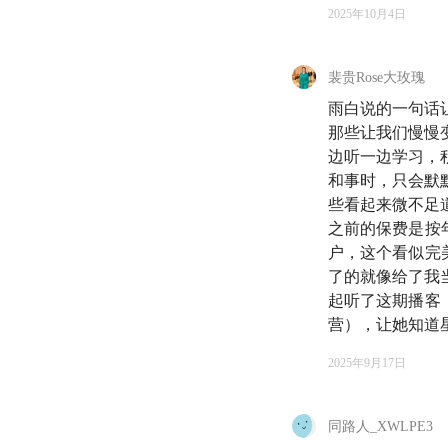
2025年10月4日
裴贵Rose大玫瑰
💰存钱和投资，是
雨白说的一句话
那些让我们慢慢
欢迎来到《知行小
边听一边学习，
活。我是雨白。
和事时，只会默
些看起来微不足
最近有件事让我很
之前的保费是按
京，我们聊起近况，
户，这个看似完
了的就像给了我
管小家庭的财政大权
起听了这期播客
容了，这是怎么做到
营），让她知道
而我们的另一位主播
2025年9月17日
怕只是1.0版本，
而我，作为一个记账
同路人_XWLPE3