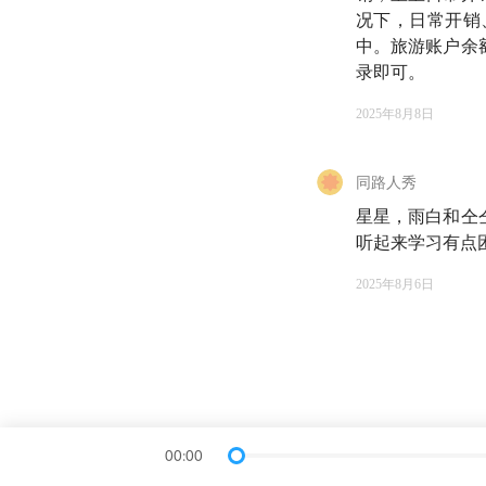
68:25
让钱服务于
况下，日常开销
中。旅游账户余
录即可。
🔍 猜你想看
2025年8月8日
10:26
相关节目：
E
同路人秀
14:36
相关节目：
E
星星，雨白和仝
听起来学习有点
20:52
《财务自由之
2025年8月6日
23:26
货币基金：
具有安全性高、流动
23:26
活钱：
指高
46:30
Druckenmille
00:00
重要合作伙伴。