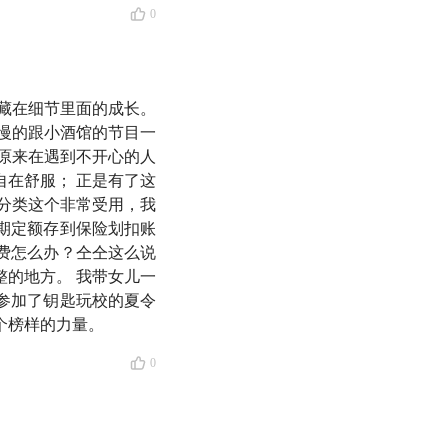
0
藏在细节里面的成长。
慢的跟小酒馆的节目一
更关注怎样更好地生
原来在遇到不开心的人
在舒服； 正是有了这
分类这个非常受用，我
长。前阵子仝仝回北
期定额存到保险划扣账
了房。现在的她不仅掌
费怎么办？仝仝这么说
的地方。 我带女儿一
忙脚乱，还觉得更从
参加了钥匙玩校的夏令
个榜样的力量。
精密运转的系统——哪
0
的懒人的原则，让自