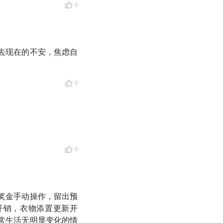
0
以不太高的成本去实
去现在的不安，焦虑自
务系统的好时机！
0
投出去了
援未来的我自己」
0
理财法
更好吗？
奖金手动操作，留出预
开销，衣物添置更新开
常生活无明显变化的情