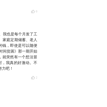
0
而是日复一日的小习
法。这一期没有高深
费力的理财方式？
比
、我也是每个月发了工
、家庭定期储蓄、老人
的钱，即使是可以随便
《时间贫困》那一期开始
，就突然有一个想法冒
时，我真的好激动。不
努力吧！
期对我很有启发的节
2