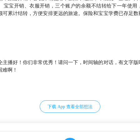
生活，而不是让生活围着钱转
、宝宝开销、衣服开销，三个账户的余额不结转给下一年使用
额可累计结转，方便安排更远的旅途。保险和宝宝学费已存足数
100 请回答，知行小酒馆！学了那么多道理，你们做到了几条？
175 财神到🧧做好财务规划，新的一年，财神会格外光顾你！
仝主播好！你们非常优秀！请问一下，时间轴的对话，有文字版
困难啊！
路》
全部投向风险小的货币市场工具（一年以内的银行定期存款、短
性强、收益稳定的特征。
下载 App 查看全部想法
流动性、可以随时取出来用的钱。
r：
以精准把握市场趋势著称，管理资金30年0年度亏损，华尔街