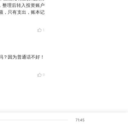
，整理后转入投资账户
额，只有支出，账本记
1
吗？因为普通话不好！
0
期债券等）的基金，
投资人乔治·索罗斯的
71:45