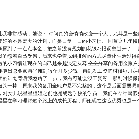
为了增援未来的自己。
让我非常感动，她说： 时间真的会悄悄改变一个人，尤其是一些
变好的不是宏大的计划，而是日复一日的小习惯。 回首这几年慢
酒馆》，这是一档由有知有行出品的播客节目，我们关注投资，
积累到了一点点本金，把之前没有规划的花钱习惯调整过来了； 
默的憋着自己受累，后来也学着找到排解的方式尽量让生活过得自
道的小习惯让现在的自己越来越淡定从容 仝仝分享的备用金账户
感慨：时间真的会悄悄改变一个人，尤其是那些藏在细节里的成
年算出总金额再平摊到每个月多少钱，再到发工资的时候每月定
她笑着说自己瘦了 30 斤，还做了一个重大决定——在老家买
美的计划背后我忽略了一点，我有可能会没工资呀，那到时候保
当头一棒，原来我的备用金账户是不完整的，这个是后面需要调整
，连父母公婆还有小朋友的保单都得她来打理，可她不但没有手
，对女儿说星星姐姐之前也是钥匙学校的学员（我们在今年暑假
的？
星星在学习理财这个路上的成长历程，师姐现在这么优秀也是一
星星，作为一名刚工作没多久的00后，竟把工资打理得像一套
也让我这个工作多年的人自叹不如。
困难户，在过去一年里，也摸索出了一套适合我这种没有计划性