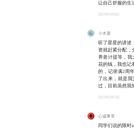
己的财务系统可以良
让自己舒服的生
2025年9月8日
那一刻我突然发现：
惯。于是，此时此刻
理论，只想聊聊：当
小木屋
如——
听了星星的讲述
资就赶紧分配，
• 星星如何通过「9
养老计提等，我
花的钱，我也记着
• 仝仝怎样拆解备
的，记录满2周
了出来，就是我
• 而我，又是怎样
过，目前虽然我
当然，这个问题没有
2025年9月5日
目，可以对你有帮助
心诚事享
🪁 时间轴
同学们说的限时a