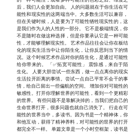
后，我们人会更加自由。 人的问题就在于你生活在可
26:40
「西南新东方」：在电线杆上刷广告，跑到外专
能性和现实性的这两端当中。大多数生活可以兼容，
楼里抓老外，这英语培训机构就办起来了！
但在关键时候，人是要为了可能性牺牲现实性的，这
是我们作为人的人性的一部分。 它不是极端情况，你
30:12
哲学的世界足够大，让我可以安身其中
不是随时在做这种选择，但是你要承认它是一种可能
性，才能够理解现实性。 艺术作品往往会让你在板结
34:46
当你以自己独有的方式与世界交手，它也会向你
化的现实生活当中让你陌生化，让你反思到当下的情
呈现出旁人无法窥见的样貌
况。这个时候艺术作品对你的陌生化，是通过可能性
给你带来的。 「✅拓宽可能性」 震惊感，来自于陌
38:21
答案触手可及的 AI 时代，真正稀缺的，是「追
生化。 人要大胆尝试一些东西，做一点点离你的现实
问」
生活拉开距离的事情。尝试一点自己平常不会干的事
情，给自己留出一些偏航的空间。 增加你对可能性的
42:24
人本质上是活在一种「可能」的世界当中，
敏感性。打开你理解世界的可能性，看到一个更精彩
的世界。 有些问题不是靠解决掉的，当我们把自己的
「人一旦杀死了可能世界，就杀掉了自己」
生命世界打开，很多问题也就自己消失了。 行走在可
52:16
能性的世界当中，多读书。因为书是一个精神体，你
宇宙是如此之大，我是如此之小；然而宇宙不知
和他互动，获得了精神养料，对可能性的世界的打开
它大，我却知道我小
都完全不一样。 单篇文章是一个小时空框架，读书是