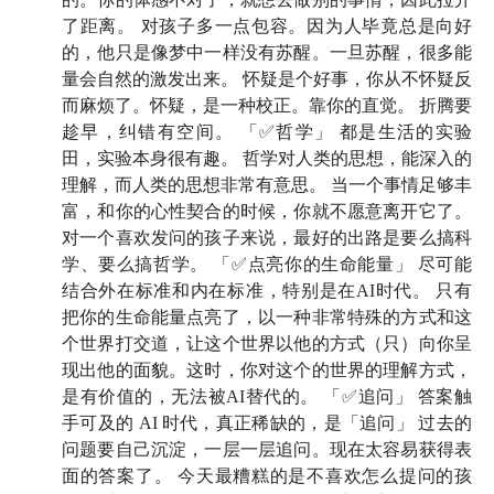
照，一边读尼采和罗素；后来又在成都创办英语培训机
了距离。 对孩子多一点包容。因为人毕竟总是向好
的，他只是像梦中一样没有苏醒。一旦苏醒，很多能
构，差点成为了四川的新东方……
然而，故事的结尾，
量会自然的激发出来。 怀疑是个好事，你从不怀疑反
他居然选择了回归校园，成为一名哲学教授。
而麻烦了。怀疑，是一种校正。靠你的直觉。 折腾要
趁早，纠错有空间。 「✅哲学」 都是生活的实验
听到这里，你大概已经能感受到他的人生底色——总是
田，实验本身很有趣。 哲学对人类的思想，能深入的
跟着直觉走，总是在寻找新的可能。从水利工程到摄
理解，而人类的思想非常有意思。 当一个事情足够丰
影，从创业到哲学，他一路不断换轨，但每一次都走得
富，和你的心性契合的时候，你就不愿意离开它了。
义无反顾。
对一个喜欢发问的孩子来说，最好的出路是要么搞科
学、要么搞哲学。 「✅点亮你的生命能量」 尽可能
在这期节目里，我们想和他聊的，不是学术理论，也不
结合外在标准和内在标准，特别是在AI时代。 只有
是心灵鸡汤，而是一个更普遍的问题：
在这个 AI 随时
把你的生命能量点亮了，以一种非常特殊的方式和这
能够给你答案、生活节奏越来越快的年代，我们要如何
个世界打交道，让这个世界以他的方式（只）向你呈
现出他的面貌。这时，你对这个的世界的理解方式，
保留那份独属于人的震惊好奇？又该怎样在现实与理想
是有价值的，无法被AI替代的。 「✅追问」 答案触
之间，点亮属于自己的那份「定性」？
手可及的 AI 时代，真正稀缺的，是「追问」 过去的
问题要自己沉淀，一层一层追问。现在太容易获得表
接下来，就让我们一起走进刘莘教授的书房，听听他的
面的答案了。 今天最糟糕的是不喜欢怎么提问的孩
人生故事，以及他关于「可能性」的思考。