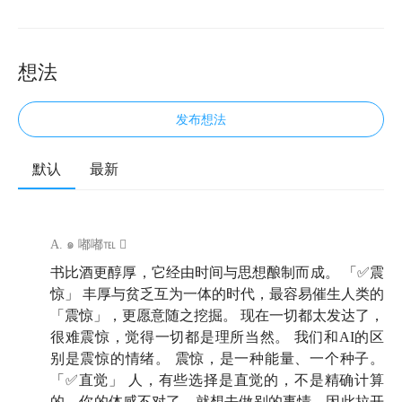
想法
发布想法
默认
最新
🐼
快时代里，人的好奇心与可能性。
欢迎来到《知行小酒馆》，这是一档有知有行出品的播
A. ๑ 嘟嘟℡ 
客节目，我们关注投资，更关注怎样更好地生活。
书比酒更醇厚，它经由时间与思想酿制而成。 「✅震
惊」 丰厚与贫乏互为一体的时代，最容易催生人类的
今天这期小酒馆，我们来到了成都，在四川大学哲学教
「震惊」，更愿意随之挖掘。 现在一切都太发达了，
授刘莘的书房里，和他面对面聊了场天。
哲学教授这个
很难震惊，觉得一切都是理所当然。 我们和AI的区
标签，完全不足以概括他的人生。刘莘教授的履历，就
别是震惊的情绪。 震惊，是一种能量、一个种子。
像是几部小说叠在一起：
他大学读了一年就退学，跑到
「✅直觉」 人，有些选择是直觉的，不是精确计算
云南边境闯荡；在大山里当职业摄影师，一边给游客拍
的。你的体感不对了，就想去做别的事情，因此拉开