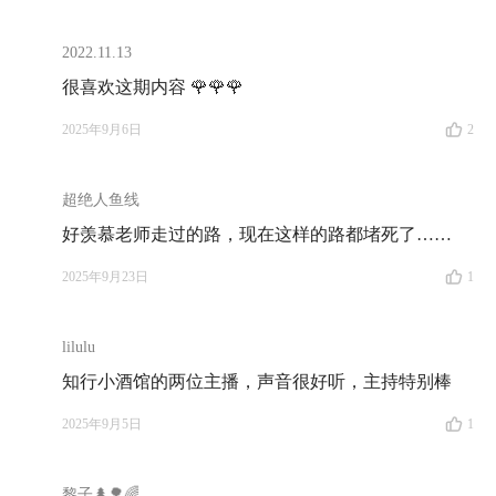
哲学研究者视为权威的引用来源。
2022.11.13
银厂沟
：位于四川成都彭州市西北部龙门山南麓的一
很喜欢这期内容 🌹🌹🌹
个山谷景区，2008 年 汶川 5·12 地震后，银厂沟地貌遭
2025年9月6日
2
到严重破坏，景区一度关闭。
红塔山
：云南中烟在 20 世纪 50 年代创立的卷烟品牌，
超绝人鱼线
因昆明地标红塔山而得名。
好羡慕老师走过的路，现在这样的路都堵死了……
尼采（Friedrich Nietzsche）：
德国哲学家，主张个体意
2025年9月23日
1
志与生命力，强调超越传统道德的创造性，著有
《查拉
图斯特拉如是说》
。
lilulu
知行小酒馆的两位主播，声音很好听，主持特别棒
罗素（Bertrand Russell）：
英国哲学家、逻辑学家，20
世纪分析哲学的奠基人之一，同时是和平主义者与畅销
2025年9月5日
1
科普作家，代表作有
《西方哲学史》
。
黎子🌲🌳🌈
彩扩部：
80–90 年代大型影楼或国营照相公司常设「彩