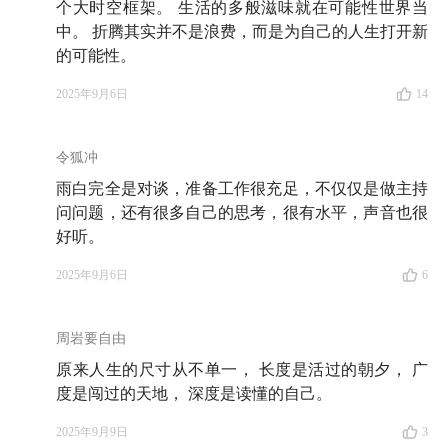
个大时空框架。 生活的多般滋味就在可能性世界当
60:03
有些问题不是靠解决掉的，当我们把自己的生命
中。 折腾其实并不是浪费，而是为自己的人生打开新
世界打开，很多问题也就自己消失了
的可能性。
2025年9月6日
14
🔍 猜你想看
资料库
令狐冲
雨白完全是对谈，准备工作很充足，不仅仅是做主持
《哈佛经典》
（《Harvard Classics》）
：1909–1910 年
问问题，还有很多自己的思考，很有水平，声音也很
由哈佛校长查尔斯·艾略特主编的 50 卷人文经典选集，
好听。
内容横跨哲学、历史、宗教、科学、散文与诗歌等西方
2025年9月6日
6
经典。
《康德著作全集》
（《Kants Gesammelte
周岩要自由
Schriften》）
：由普鲁士皇家科学院在 1900 年起陆续
原来人生的尺寸从不单一， 长度是活过的朝夕， 广
出版，它是康德所有正式著作、讲稿、信件与遗稿的权
度是闯过的天地， 深度是读懂的自己。
威学术版本，共
20 多卷，至今仍在持续增补。早期德
2025年9月9日
3
文原版因年代久远，装帧和纸张具有收藏价值，也常被