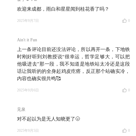
扩部」，配备富士、柯达等昂贵的冲印机，需要工人根
欢迎来成都，雨白和星星闻到桂花香了吗？
据底片密度和色彩在几秒内快速判断补色和曝光时间。
2025年9月7日
0
点雾灯
：在胶片冲印环节里，冲印机上用于短暂补光或
调整曝光的小灯光源。
Ain't it Fun
上一条评论目前还没法评论，所以再开一条，下地铁
外专楼
：高校为外籍教师和专家设置的住宿办公区。
时刚好听到刘教授说“很幸运，哲学足够大，可以把
他吸进去”那一段，我不知道是地铁站太冷还是这段
GRE（Graduate Record Examination）
：美国研究生入
话让我听的的全身起鸡皮疙瘩，反正那个站确实冷，
学标准化考试，分为语文、数学和写作部分，多用于理
内容也确实很共鸣🥰
工科、商科和人文社科的研究生申请。
2025年9月6日
0
《毛毛》
：是德国作家米切尔·恩德于 1973 年出版的儿
童文学名著。故事简介：小女孩毛毛为了拯救朋友，与
见泉
一群戴着灰帽、身着灰衣、叼着灰色烟雾的「灰先生」
对不起以为是无人知晓更了🌝
展开斗争。这些「灰先生」诱骗人们把时间存入「时间
2025年9月5日
0
银行」，结果让世界逐渐失去色彩与乐趣。他们外表千