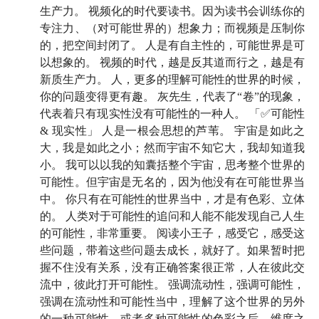
生产力。 视频化的时代要读书。因为读书会训练你的
07:33
穿越文常以信息差让主角开金手指，然而最珍贵
专注力、（对可能世界的）想象力；而视频是压制你
的，是亲身去体验世界在另一个时代中的展开方式
的，把空间封闭了。 人是有自主性的，可能世界是可
以想象的。 视频的时代，越是反其道而行之，越是有
10:50
大一没读完就退学，「直觉上感觉，每天画图不
新质生产力。 人，更多的理解可能性的世界的时候，
你的问题变得更有趣。 灰先生，代表了“卷”的现象，
是我想要的生活」
代表着只有现实性没有可能性的一种人。 「✅可能性
13:30
& 现实性」 人是一根会思想的芦苇。 宇宙是如此之
「退学后的计划是啥？」「没有计划，
我那个时
大，我是如此之小；然而宇宙不知它大，我却知道我
候活在梦里，在梦游」💭
小。 我可以以我的知囊括整个宇宙，思考整个世界的
可能性。但宇宙是无名的，因为他没有在可能世界当
15:39
我的哲学启蒙老师是火车司机
：「他边开车边
中。 你只有在可能性的世界当中，才是有色彩、立体
读萨特的《存在与虚无》，我觉得这太有意思了」
的。 人类对于可能性的追问和人能不能发现自己人生
的可能性，非常重要。 阅读小王子，感受它，感受这
17:00
跑到冷门景区给游客拍照片，本可以成为「万元
些问题，带着这些问题去成长，就好了。如果暂时把
户」，结果临下山前口袋里只剩下一块钱
握不住没有关系，没有正确答案很正常，人在彼此交
流中，彼此打开可能性。 强调流动性，强调可能性，
20:43
一份工作从来干不过半年的二十多岁，「青春的
强调在流动性和可能性当中，理解了这个世界的另外
逻辑都是差不多的」
的一种可能性，或者多种可能性的色彩之后、维度之