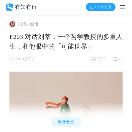
在 App 中打开
打开
知行小酒馆
首页
E203 对话刘莘：一个哲学教授的多重人
生，和他眼中的「可能世界」
有知
5382
43
2025年9月5日
有行
温度计
加入我们
展开全文