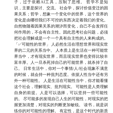
子，过于依赖AI工具，压制了思维。 哲学不是知
识，主要是探讨、交流。 社会学，探讨价值变迁的因
果关系；哲学，想象一个变化中的世界，这个世界的
🍻 本期嘉宾
变化是由哪些我们不可控的东西决定着我们的变化。
自然物随着因果关系的潮汐而变化，自己不会发挥任
刘莘：
四川大学哲学与教育学教授，曾任四川大学哲学
何作用的，不会有自主性。因此思考社会问题，必须
系主任，主要研究心智哲学、道德哲学、政治哲学，译
把社会理解成是一个一个具有自主性的人来构成的。
著
《当代政治哲学》
。近年来关注我国的青少年基础教
「✅可能性的世界」 人必然生活在理想世界和现实世
育，著有：
《教育的本质：<民主与教育>导读》
《爱
界的二元的关系当中。 人本质上是生活在一种可能世
与思：儿童文学经典解读》
《归去来兮：安徒生的童话
界当中，才有现实世界，而且现实世界也变得比较丰
世界》
等书。
富丰厚。人一旦杀死掉自己的可能世界，就杀掉了自
己。 日常生活中，你对一个事情/人/社会现象不满意
的时候，就会持一种批判态度。依据人性当中还有另
🪁 时间轴
外一种可能性。 人是生活在可能性当中，你才能看懂
这个社会，理解现实、批判现实。 可能性是人类理解
02:28
书比酒更醇厚，它经由时间与思想酿制而成
自身的前提。人是可以选择，可以坚持一些可能性
的。 尽可能多的发现自己人生的可能性，对现实的把
05:48
丰厚与贫乏互为一体的时代，最容易催生人类
握更加清楚，对现实的判断更加敏锐。 读书，就是训
的「震惊」
练你的对可能性的理解。 有定性，是这个时代的新质