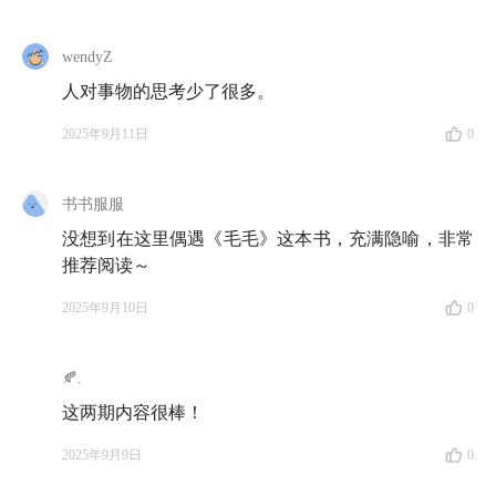
07:33
穿越文常以信息差让主角开金手指，然而最珍贵
wendyZ
的，是亲身去体验世界在另一个时代中的展开方式
人对事物的思考少了很多。
10:50
大一没读完就退学，「直觉上感觉，每天画图不
2025年9月11日
0
是我想要的生活」
13:30
书书服服
「退学后的计划是啥？」「没有计划，
我那个时
候活在梦里，在梦游」💭
没想到在这里偶遇《毛毛》这本书，充满隐喻，非常
推荐阅读～
15:39
我的哲学启蒙老师是火车司机
：「他边开车边
2025年9月10日
0
读萨特的《存在与虚无》，我觉得这太有意思了」
17:00
跑到冷门景区给游客拍照片，本可以成为「万元
🍂.
户」，结果临下山前口袋里只剩下一块钱
这两期内容很棒！
20:43
一份工作从来干不过半年的二十多岁，「青春的
2025年9月9日
0
逻辑都是差不多的」