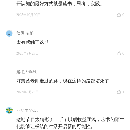
开认知的最好方式就是读书，思考，实践。
照，一边读尼采和罗素；后来又在成都创办英语培训机
构，差点成为了四川的新东方……
然而，故事的结尾，
2025年10月30日
0
他居然选择了回归校园，成为一名哲学教授。
秋风 浓郁
听到这里，你大概已经能感受到他的人生底色——总是
太有感触了这期
跟着直觉走，总是在寻找新的可能。从水利工程到摄
影，从创业到哲学，他一路不断换轨，但每一次都走得
2025年9月27日
0
义无反顾。
超绝人鱼线
在这期节目里，我们想和他聊的，不是学术理论，也不
好羡慕老师走过的路，现在这样的路都堵死了……
是心灵鸡汤，而是一个更普遍的问题：
在这个 AI 随时
能够给你答案、生活节奏越来越快的年代，我们要如何
2025年9月23日
1
保留那份独属于人的震惊好奇？又该怎样在现实与理想
之间，点亮属于自己的那份「定性」？
不期而至dyf
这期节目太精彩了，听了以后收益匪浅，艺术的陌生
接下来，就让我们一起走进刘莘教授的书房，听听他的
化能够让板结的生活开启新的可能性。
人生故事，以及他关于「可能性」的思考。