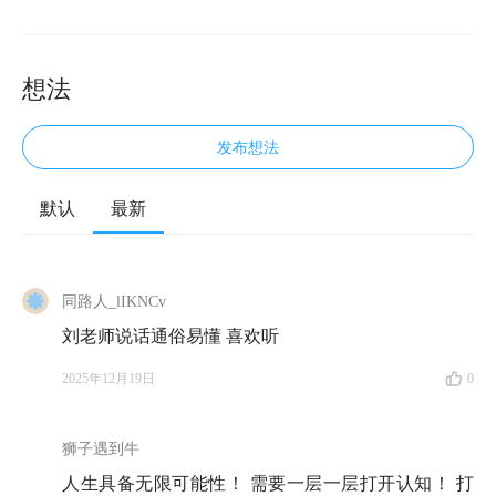
想法
发布想法
默认
最新
🐼
快时代里，人的好奇心与可能性。
欢迎来到《知行小酒馆》，这是一档有知有行出品的播
同路人_lIKNCv
客节目，我们关注投资，更关注怎样更好地生活。
刘老师说话通俗易懂 喜欢听
今天这期小酒馆，我们来到了成都，在四川大学哲学教
2025年12月19日
0
授刘莘的书房里，和他面对面聊了场天。
哲学教授这个
标签，完全不足以概括他的人生。刘莘教授的履历，就
狮子遇到牛
像是几部小说叠在一起：
他大学读了一年就退学，跑到
人生具备无限可能性！ 需要一层一层打开认知！ 打
云南边境闯荡；在大山里当职业摄影师，一边给游客拍