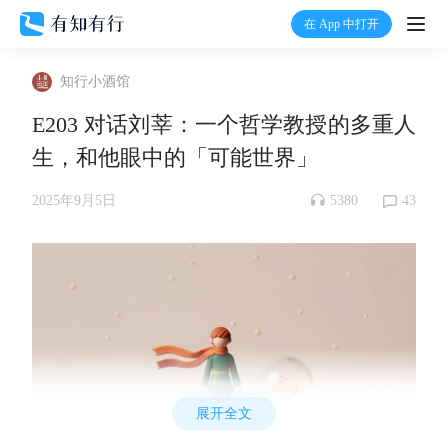
在 App 中打开
打开
知行小酒馆
首页
E203 对话刘莘：一个哲学教授的多重人
生，和他眼中的「可能世界」
有知
5380
43
2025年9月5日
有行
温度计
加入我们
展开全文