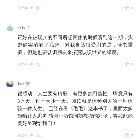
2025年9月16日
0
🍻 本期嘉宾
Echo Chen
刘莘：
四川大学哲学与教育学教授，曾任四川大学哲学
正好在被现实的不同所想困住的时候听到这一期，焦
系主任，主要研究心智哲学、道德哲学、政治哲学，译
虑确实消解了几分。对我自己很受用的是，读书重
著
《当代政治哲学》
。近年来关注我国的青少年基础教
要，但是也要认识朋友来拓宽认识世界的维度。
育，著有：
《教育的本质：<民主与教育>导读》
《爱
2025年9月12日
0
与思：儿童文学经典解读》
《归去来兮：安徒生的童话
世界》
等书。
Jack 宋
很感动，人生要有精彩，有更多的可能性，毕竟只有
🪁 时间轴
3万天，过一天少一天。阅读就是体验别人的一种体
验一种人生。 已经在看《毛毛》这本书了，里面太多
02:28
书比酒更醇厚，它经由时间与思想酿制而成
隐喻让人思考 感谢小酒馆同刘教授的对谈，将如此的
美好呈现给我们！
05:48
丰厚与贫乏互为一体的时代，最容易催生人类
的「震惊」
2025年9月11日
0