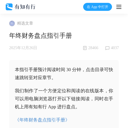
在 App 中打开
打开
精选文章
首页
年终财务盘点指引手册
有知
28466
4037
2025年12月26日
有行
本指引手册预计阅读时间 30 分钟，点击目录可快
速跳转至对应章节。
温度计
我们制作了一个方便定位和阅读的在线版本，你
加入我们
可以用电脑浏览器打开以下链接阅读，同时在手
机上用有知有行 App 进行盘点。
《年终财务盘点指引手册》