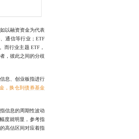
如以融资资金为代表
、通信等行业；ETF
而行业主题 ETF，
者，彼此之间的分歧
信息
、
创业板指
进行
金，换仓到
债券基金
指信息
的周期性波动
化幅度就明显，参考指
的高估区间对应着指