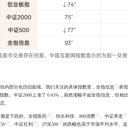
但内部分化仍旧延续。我们关注的具体指数里，
全指信息
表现
他指数。中证2000上涨了 0.43%，虽然涨幅不如
全指信息
，但相
态。
数都是下跌的。
全指医药
、恒生科技、
800消费
、
中证养老
50
、
中证红利
、
沪深300
的跌幅也高于市场平均水平。这