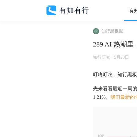
有
知行黑板报
289 AI 
知行研究 ·
5月20日
叮咚叮咚，知行黑板
先来看看最近一周
1.21%。
我们最新的全