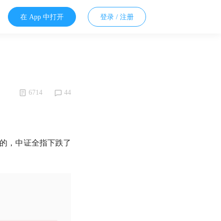
在 App 中打开
登录 / 注册
6714
44
的，中证全指下跌了