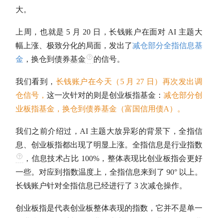
大。
上周，也就是 5 月 20 日，长钱账户在面对 AI 主题大
幅上涨、极致分化的局面，发出了
减仓部分全指信息基
金
，换仓到
债券基金
的信号。
我们看到，
长钱账户在今天（5 月 27 日）再次发出调
仓信号，
这一次针对的则是
创业板指
基金：
减仓部分
创
业板指
基金，换仓到
债券基金
（富国信用债A）。
我们之前介绍过，AI 主题大放异彩的背景下，
全指信
息
、
创业板指
都出现了明显上涨。
全指信息
是
行业指数
，信息技术占比 100%，整体表现比
创业板指
会更好
一些。对应到指数温度上，
全指信息
来到了 90° 以上。
长钱账户针对
全指信息
已经进行了 3 次减仓操作。
创业板指
是代表创业板整体表现的指数，它并不是单一