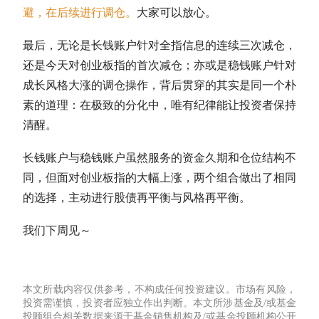
避，在后续进行调仓。
大家可以放心。
最后，无论是长钱账户针对
全指信息
的连续三次减仓，
还是今天对
创业板指
的首次减仓；亦或是稳钱账户针对
成长风格大涨的调仓操作，背后贯穿的其实是同一个朴
素的道理：在极致的分化中，唯有纪律能让投资者保持
清醒。
长钱账户与稳钱账户虽然服务的资金久期和
仓位
结构不
同，但面对
创业板指
的大幅上涨，两个组合做出了相同
的选择，主动进行股债
再平衡
与风格
再平衡
。
我们下周见～
本文所载内容仅供参考，不构成任何投资建议。市场有风险，
投资需谨慎，投资者应独立作出判断。本文所涉基金及/或基金
投顾组合相关数据来源于基金销售机构及/或基金投顾机构公开