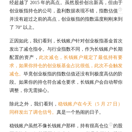
经超越了 2015 年的高点。虽然股价创出新高，但由于
创业板指
持仓的公司，盈利数据表现不错，指数
估值
并没有超过之前的高点，
创业板指
的指数温度刚刚来到
了 70° 以上。
正因如此，我们看到，长钱账户针对
创业板指
基金首次
发出了减仓指令。与
行业指数
不同，作为长钱账户长期
配置的资产，
此次减仓，长钱账户规定了最低持有要
求，如果你持仓的创业板基金占比很低，此次不会触发
减仓。
毕竟
创业板指
的指数
估值
还没有到极度高估的阶
段。如果你的持仓符合减仓要求，长钱账户会自动帮你
调整，你无需操心。
除此之外，我们看到，
稳钱账户在今天（5 月 27 日）
同样发出了调仓信号。
真是一个热闹的日子。
稳钱账户虽然不像长钱账户那样，持有很高
仓位
的股