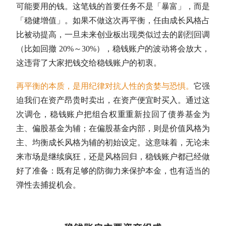
可能要用的钱。这笔钱的首要任务不是「暴富」，而是
「稳健增值」。如果不做这次
再平衡
，任由成长风格占
比被动提高，一旦未来创业板出现类似过去的剧烈回调
（比如回撤 20%～30%），稳钱账户的波动将会放大，
这违背了大家把钱交给稳钱账户的初衷。
再平衡
的本质，是用纪律对抗人性的贪婪与恐惧。
它强
迫我们在资产昂贵时卖出，在资产便宜时买入。通过这
次调仓，稳钱账户把组合权重重新拉回了
债券基金
为
主、偏股基金为辅；在偏股基金内部，则是价值风格为
主、均衡成长风格为辅的初始设定。这意味着，无论未
来市场是继续疯狂，还是风格回归，稳钱账户都已经做
好了准备：既有足够的防御力来保护本金，也有适当的
弹性去捕捉机会。