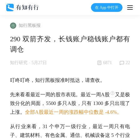
在 App 中打开
打开
知行黑板报
首页
290 双箭齐发，长钱账户稳钱账户都有
调仓
有知
6871
22
知行研究 ·
5月27日
有行
叮咚叮咚，知行黑板报准时抵达，请查收。
温度计
先来看看最近一周的股市表现。最近一周
A股
又是极
致分化的局面，5500 多只
A股
，只有 1300 多只出现了
加入我们
上涨。
全部
A股
最近一周的涨跌幅中位数是 -4.6%。
从行业来看，31 个申万一级行业，最近一周只有电
子、建筑材料、有色金属、通信、机械设备这 5 个行业